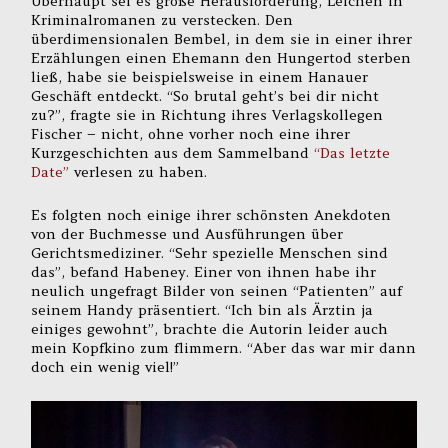
Überhaupt sei es große Herausforderung, Leichen in
Kriminalromanen zu verstecken. Den
überdimensionalen Bembel, in dem sie in einer ihrer
Erzählungen einen Ehemann den Hungertod sterben
ließ, habe sie beispielsweise in einem Hanauer
Geschäft entdeckt. “So brutal geht’s bei dir nicht
zu?”, fragte sie in Richtung ihres Verlagskollegen
Fischer – nicht, ohne vorher noch eine ihrer
Kurzgeschichten aus dem Sammelband
“Das letzte
Date”
verlesen zu haben.
Es folgten noch einige ihrer schönsten Anekdoten
von der Buchmesse und Ausführungen über
Gerichtsmediziner. “Sehr spezielle Menschen sind
das”, befand Habeney. Einer von ihnen habe ihr
neulich ungefragt Bilder von seinen “Patienten” auf
seinem Handy präsentiert. “Ich bin als Ärztin ja
einiges gewohnt”, brachte die Autorin leider auch
mein Kopfkino zum flimmern. “Aber das war mir dann
doch ein wenig viel!”