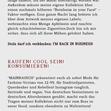
lange dauern, bis der Markt übersättigt worden war.
Außerdem müsste meine eigene Kollektion über
einen nochmals höheren “Bornheim in your Face!” –
Faktor verfügen. Eine ganze Nacht lang brütete ich
über dem Artwork meines eigenen Labels,
verbrauchte eine Menge Apfelwein und rauchte
gleich schachtelweise Zigaretten.Doch bin ich mir
sicher, dass sich all diese Mühen gelohnt haben.
Stolz darf ich verkünden: I’M BACK IN BUSINESS!
KAUFEN! COOL SEIN!
KONSUMIEREN!
“MAINRAUSCH” präsentiert euch ab sofort Mode für
Fashion-Victims von 12-99, für Stadtteilpatrioten,
Querdenker und Rebellen! Instagram-tauglich,
fairtrade und vegan. Von deutschen Seniorinnen in
deutschen Altersheimen genäht, macht euch das
Tragen meiner Kollektion nicht nur zum Boss in
eurer Hood, sondern obendrein zu Weltrettern!