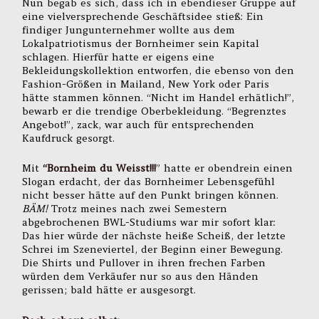
Nun begab es sich, dass ich in ebendieser Gruppe auf
eine vielversprechende Geschäftsidee stieß: Ein
findiger Jungunternehmer wollte aus dem
Lokalpatriotismus der Bornheimer sein Kapital
schlagen. Hierfür hatte er eigens eine
Bekleidungskollektion entworfen, die ebenso von den
Fashion-Größen in Mailand, New York oder Paris
hätte stammen können. “Nicht im Handel erhätlich!”,
bewarb er die trendige Oberbekleidung. “Begrenztes
Angebot!”, zack, war auch für entsprechenden
Kaufdruck gesorgt.
Mit
“Bornheim du Weisst!!!
” hatte er obendrein einen
Slogan erdacht, der das Bornheimer Lebensgefühl
nicht besser hätte auf den Punkt bringen können.
BÄM!
Trotz meines nach zwei Semestern
abgebrochenen BWL-Studiums war mir sofort klar:
Das hier würde der nächste heiße Scheiß, der letzte
Schrei im Szeneviertel, der Beginn einer Bewegung.
Die Shirts und Pullover in ihren frechen Farben
würden dem Verkäufer nur so aus den Händen
gerissen; bald hätte er ausgesorgt.