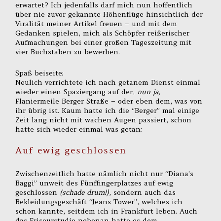
erwartet? Ich jedenfalls darf mich nun hoffentlich
über nie zuvor gekannte Höhenflüge hinsichtlich der
Viralität meiner Artikel freuen – und mit dem
Gedanken spielen, mich als Schöpfer reißerischer
Aufmachungen bei einer großen Tageszeitung mit
vier Buchstaben zu bewerben.
Spaß beiseite:
Neulich verrichtete ich nach getanem Dienst einmal
wieder einen Spaziergang auf der,
nun ja,
Flaniermeile Berger Straße – oder eben dem, was von
ihr übrig ist. Kaum hatte ich die “Berger” mal einige
Zeit lang nicht mit wachen Augen passiert, schon
hatte sich wieder einmal was getan:
Auf ewig geschlossen
Zwischenzeitlich hatte nämlich nicht nur “Diana’s
Baggi” unweit des Fünffingerplatzes auf ewig
geschlossen
(schade drum!)
, sondern auch das
Bekleidungsgeschäft “Jeans Tower”, welches ich
schon kannte, seitdem ich in Frankfurt leben. Auch
das Friseurstudio nebenan hatte es dem