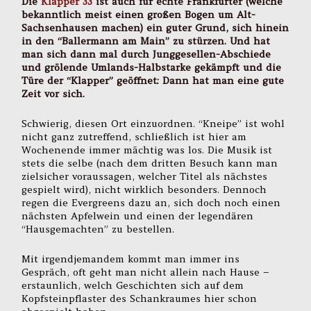
Die
Klapper 33
ist auch für echte Frankfurter (welche
bekanntlich meist einen großen Bogen um Alt-
Sachsenhausen machen) ein guter Grund, sich hinein
in den “Ballermann am Main” zu stürzen. Und hat
man sich dann mal durch Junggesellen-Abschiede
und grölende Umlands-Halbstarke gekämpft und die
Türe der “Klapper” geöffnet: Dann hat man eine gute
Zeit vor sich.
Schwierig, diesen Ort einzuordnen. “Kneipe” ist wohl
nicht ganz zutreffend, schließlich ist hier am
Wochenende immer mächtig was los. Die Musik ist
stets die selbe (nach dem dritten Besuch kann man
zielsicher voraussagen, welcher Titel als nächstes
gespielt wird), nicht wirklich besonders. Dennoch
regen die Evergreens dazu an, sich doch noch einen
nächsten Apfelwein und einen der legendären
“Hausgemachten” zu bestellen.
Mit irgendjemandem kommt man immer ins
Gespräch, oft geht man nicht allein nach Hause –
erstaunlich, welch Geschichten sich auf dem
Kopfsteinpflaster des Schankraumes hier schon