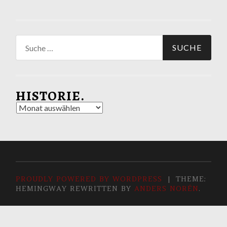
Suche
nach:
HISTORIE.
Historie.
PROUDLY POWERED BY WORDPRESS
|
THEME:
HEMINGWAY REWRITTEN BY
ANDERS NORÉN
.