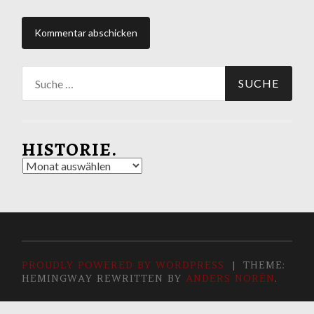
Suche
nach:
HISTORIE.
Historie.
PROUDLY POWERED BY WORDPRESS
|
THEME:
HEMINGWAY REWRITTEN BY
ANDERS NORÉN
.