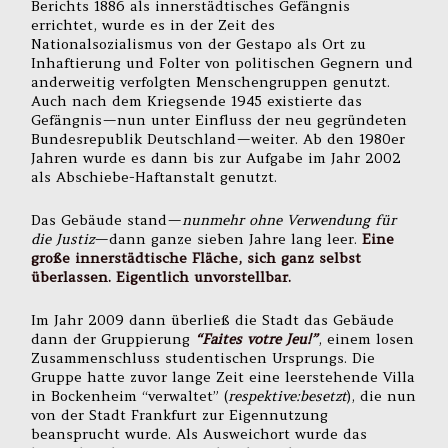
Berichts 1886 als innerstädtisches Gefängnis
errichtet, wurde es in der Zeit des
Nationalsozialismus von der Gestapo als Ort zu
Inhaftierung und Folter von politischen Gegnern und
anderweitig verfolgten Menschengruppen genutzt.
Auch nach dem Kriegsende 1945 existierte das
Gefängnis — nun unter Einfluss der neu gegründeten
Bundesrepublik Deutschland — weiter. Ab den 1980er
Jahren wurde es dann bis zur Aufgabe im Jahr 2002
als Abschiebe-Haftanstalt genutzt.
Das Gebäude stand —
nunmehr ohne Verwendung für
die Justiz
— dann ganze sieben Jahre lang leer.
Eine
große innerstädtische Fläche, sich ganz selbst
überlassen. Eigentlich unvorstellbar.
Im Jahr 2009 dann überließ die Stadt das Gebäude
dann der Gruppierung
“
Faites votre Jeu!
”
, einem losen
Zusammenschluss studentischen Ursprungs. Die
Gruppe hatte zuvor lange Zeit eine leerstehende Villa
in Bockenheim “verwaltet” (
respektive:besetzt
), die nun
von der Stadt Frankfurt zur Eigennutzung
beansprucht wurde. Als Ausweichort wurde das