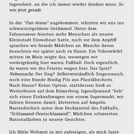
Jugendzeit, an die ich immer wieder denken muss.
So
wie jetzt gerade.
In der
“Fan-Arena”
angekommen, stürzten wir uns ins
schwarzrotgoldene Getümmel. Unter dem
Fahnenmeer feierten mehr Menschen als unsere
Kleinstadt Einwohner hatte, noch vor dem Anpfiff
sprachen wir fremde Mädchen an. Manche davon
besuchten wir später auch zu Hause. Ein Videowürfel
mitten im Main zeigte das, weswegen wir
vordergründig hier waren: Fußball. Doch eigentlich,
da waren wir des Feierns wegen hier. Das Spiel?
Nebensache.
Der Sieg?
Selbstverständlich.
Siegesrausch,
noch eine Runde Bindig Pils aus Plastikbechern.
Nach Hause? Keine Option, stattdessen hieß es
Weiterfeiern auf dem Römerberg. Irgendjemand “lieh”
sich einen Einkaufswagen von einem Supermarkt, wir
fuhren Rennen damit, kletterten auf Ampeln.
Narrenfreiheit unter dem Deckmantel des Fußballs,
“Schlaaaand-Deutschlaaaand!”
, Mädchen schmierten
Nationalfarben in unsere Gesichter.
Ich fühle Wehmut in mir aufsteigen, als mich laute