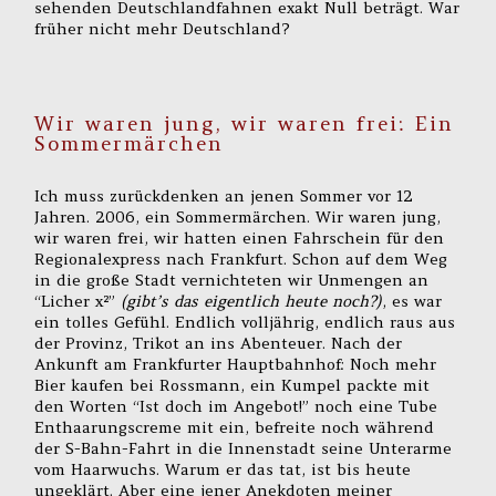
sehenden Deutschlandfahnen exakt Null beträgt. War
früher nicht mehr Deutschland?
Wir waren jung, wir waren frei: Ein
Sommermärchen
Ich muss zurückdenken an jenen Sommer vor 12
Jahren. 2006, ein Sommermärchen. Wir waren jung,
wir waren frei, wir hatten einen Fahrschein für den
Regionalexpress nach Frankfurt. Schon auf dem Weg
in die große Stadt vernichteten wir Unmengen an
“Licher x²”
(gibt’s das eigentlich heute noch?)
, es war
ein tolles Gefühl. Endlich volljährig, endlich raus aus
der Provinz, Trikot an ins Abenteuer. Nach der
Ankunft am Frankfurter Hauptbahnhof: Noch mehr
Bier kaufen bei Rossmann, ein Kumpel packte mit
den Worten “Ist doch im Angebot!” noch eine Tube
Enthaarungscreme mit ein, befreite noch während
der S-Bahn-Fahrt in die Innenstadt seine Unterarme
vom Haarwuchs. Warum er das tat, ist bis heute
ungeklärt. Aber eine jener Anekdoten meiner