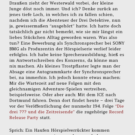
Draußen zieht der Westerwald vorbei, der kleine
Junge döst noch immer. Und ich? Denke zurück an
jenes tiefe Loch, in welches ich zu fallen schien,
nachdem ich die Abenteuer der Drei Detektive, nun
ja, gewissermaßen “ausgehört” hatte. Ich hatte doch
tatsächlich gar nicht bemerkt, wie sie mir längst ein
liebes Stückchen Alltag geworden waren. Was also
tun? Eine Bewerbung als Synchronsprecher bei SONY
BMG als Produzentin der Hörspielserie verlief leider
erfolglos. Ich habe keine Sprecherausbildung, hieß es
im Antwortschreiben des Konzerns, da könne man
nix machen. Als kleines Trostpflaster legte man der
Absage eine Autogrammkarte der Synchronsprecher
bei, na immerhin. Ich jedoch konnte etwas machen:
Mir die Wartezeit auf neue Folgen mit den
gleichnamigen Adventure-Spielen vertreiben,
beispielsweise. Oder aber auch: Mit dem ICE nach
Dortmund fahren. Denn dort findet heute – drei Tage
vor der Veröffentlichung der nunmehr 194. Folge
“Die
drei ??? und die Zeitreisende”
die zugehörige
Record
Release Party
statt.
Sprich: Ein Haufen Hörspielverrückter kommen