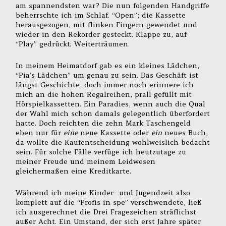
am spannendsten war? Die nun folgenden Handgriffe
beherrschte ich im Schlaf. “Open”; die Kassette
herausgezogen, mit flinken Fingern gewendet und
wieder in den Rekorder gesteckt. Klappe zu, auf
“Play” gedrückt: Weiterträumen.
In meinem Heimatdorf gab es ein kleines Lädchen,
“Pia’s Lädchen” um genau zu sein. Das Geschäft ist
längst Geschichte, doch immer noch erinnere ich
mich an die hohen Regalreihen, prall gefüllt mit
Hörspielkassetten. Ein Paradies, wenn auch die Qual
der Wahl mich schon damals gelegentlich überfordert
hatte. Doch reichten die zehn Mark Taschengeld
eben nur für
eine
neue Kassette oder
ein
neues Buch,
da wollte die Kaufentscheidung wohlweislich bedacht
sein. Für solche Fälle verfüge ich heutzutage zu
meiner Freude und meinem Leidwesen
gleichermaßen eine Kreditkarte.
Während ich meine Kinder- und Jugendzeit also
komplett auf die “Profis in spe” verschwendete, ließ
ich ausgerechnet die Drei Fragezeichen sträflichst
außer Acht. Ein Umstand, der sich erst Jahre später