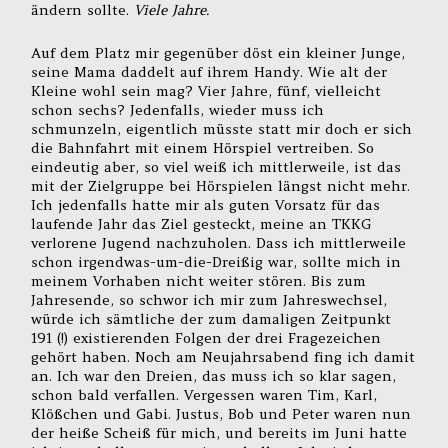
ändern sollte.
Viele Jahre.
Auf dem Platz mir gegenüber döst ein kleiner Junge,
seine Mama daddelt auf ihrem Handy. Wie alt der
Kleine wohl sein mag? Vier Jahre, fünf, vielleicht
schon sechs? Jedenfalls, wieder muss ich
schmunzeln, eigentlich müsste statt mir doch er sich
die Bahnfahrt mit einem Hörspiel vertreiben. So
eindeutig aber, so viel weiß ich mittlerweile, ist das
mit der Zielgruppe bei Hörspielen längst nicht mehr.
Ich jedenfalls hatte mir als guten Vorsatz für das
laufende Jahr das Ziel gesteckt, meine an TKKG
verlorene Jugend nachzuholen. Dass ich mittlerweile
schon irgendwas-um-die-Dreißig war, sollte mich in
meinem Vorhaben nicht weiter stören. Bis zum
Jahresende, so schwor ich mir zum Jahreswechsel,
würde ich sämtliche der zum damaligen Zeitpunkt
191 (!) existierenden Folgen der drei Fragezeichen
gehört haben. Noch am Neujahrsabend fing ich damit
an. Ich war den Dreien, das muss ich so klar sagen,
schon bald verfallen. Vergessen waren Tim, Karl,
Klößchen und Gabi. Justus, Bob und Peter waren nun
der heiße Scheiß für mich, und bereits im Juni hatte