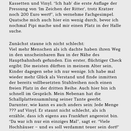
Kassetten und Vinyl. “Ich hab’ die erste Auflage der
Pressung von ‘Im Zeichen der Ritter’, trotz Kratzer
noch 200 Euro wert!”, ich vernehme Fachgesimpel.
Quatsche mich auch hier ein wenig durch, bevor ich
nochmal Pipi mache und mir einen Platz in der Halle
suche.
Zunächst staune ich nicht schlecht:
Viel mehr Menschen als ich dachte haben ihren Weg
in den unscheinbaren Bau in der Nähe des
Hauptbahnhofs gefunden. Ein erster, flüchtiger Check
ergibt: Die meisten dürften in meinem Alter sein,
Kinder dagegen sehe ich nur wenige. Ich habe mal
wieder mehr Glück als Verstand und finde inmitten
der bereits vollbesetzten Stuhlreihen noch einen
freien Platz in der dritten Reihe. Auch hier bin ich
schnell im Gespräch. Mein Nebenan hat die
Schallplattensammlung seiner Tante geerbt.
Darunter, wie kann es auch anders sein: Jede Menge
??? auf Vinyl. Er staunt nicht schlecht, als ich
erzähle, dass ich eigens aus Frankfurt angereist bin.
“Da war ich nur ein einziges Mal”, sagt er. “Viele
Hochhäuser – und es soll verdammt teuer sein dort!”