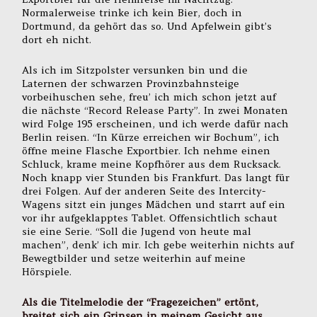
Normalerweise trinke ich kein Bier, doch in
Dortmund, da gehört das so. Und Apfelwein gibt’s
dort eh nicht.
Als ich im Sitzpolster versunken bin und die
Laternen der schwarzen Provinzbahnsteige
vorbeihuschen sehe, freu’ ich mich schon jetzt auf
die nächste “Record Release Party”. In zwei Monaten
wird Folge 195 erscheinen, und ich werde dafür nach
Berlin reisen. “In Kürze erreichen wir Bochum”, ich
öffne meine Flasche Exportbier. Ich nehme einen
Schluck, krame meine Kopfhörer aus dem Rucksack.
Noch knapp vier Stunden bis Frankfurt. Das langt für
drei Folgen. Auf der anderen Seite des Intercity-
Wagens sitzt ein junges Mädchen und starrt auf ein
vor ihr aufgeklapptes Tablet. Offensichtlich schaut
sie eine Serie. “Soll die Jugend von heute mal
machen”, denk’ ich mir. Ich gebe weiterhin nichts auf
Bewegtbilder und setze weiterhin auf meine
Hörspiele.
Als die Titelmelodie der “Fragezeichen” ertönt,
breitet sich ein Grinsen in meinem Gesicht aus.