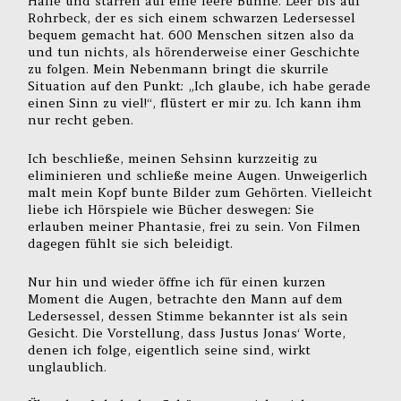
Halle und starren auf eine leere Bühne. Leer bis auf
Rohrbeck, der es sich einem schwarzen Ledersessel
bequem gemacht hat. 600 Menschen sitzen also da
und tun nichts, als hörenderweise einer Geschichte
zu folgen. Mein Nebenmann bringt die skurrile
Situation auf den Punkt: „Ich glaube, ich habe gerade
einen Sinn zu viel!“, flüstert er mir zu. Ich kann ihm
nur recht geben.
Ich beschließe, meinen Sehsinn kurzzeitig zu
eliminieren und schließe meine Augen. Unweigerlich
malt mein Kopf bunte Bilder zum Gehörten. Vielleicht
liebe ich Hörspiele wie Bücher deswegen: Sie
erlauben meiner Phantasie, frei zu sein. Von Filmen
dagegen fühlt sie sich beleidigt.
Nur hin und wieder öffne ich für einen kurzen
Moment die Augen, betrachte den Mann auf dem
Ledersessel, dessen Stimme bekannter ist als sein
Gesicht. Die Vorstellung, dass Justus Jonas‘ Worte,
denen ich folge, eigentlich seine sind, wirkt
unglaublich.