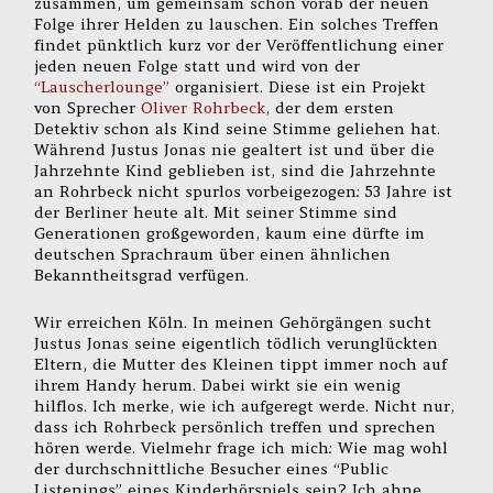
zusammen, um gemeinsam schon vorab der neuen
Folge ihrer Helden zu lauschen. Ein solches Treffen
findet pünktlich kurz vor der Veröffentlichung einer
jeden neuen Folge statt und wird von der
“Lauscherlounge”
organisiert. Diese ist ein Projekt
von Sprecher
Oliver Rohrbeck
, der dem ersten
Detektiv schon als Kind seine Stimme geliehen hat.
Während Justus Jonas nie gealtert ist und über die
Jahrzehnte Kind geblieben ist, sind die Jahrzehnte
an Rohrbeck nicht spurlos vorbeigezogen: 53 Jahre ist
der Berliner heute alt. Mit seiner Stimme sind
Generationen großgeworden, kaum eine dürfte im
deutschen Sprachraum über einen ähnlichen
Bekanntheitsgrad verfügen.
Wir erreichen Köln. In meinen Gehörgängen sucht
Justus Jonas seine eigentlich tödlich verunglückten
Eltern, die Mutter des Kleinen tippt immer noch auf
ihrem Handy herum. Dabei wirkt sie ein wenig
hilflos. Ich merke, wie ich aufgeregt werde. Nicht nur,
dass ich Rohrbeck persönlich treffen und sprechen
hören werde. Vielmehr frage ich mich: Wie mag wohl
der durchschnittliche Besucher eines “Public
Listenings” eines Kinderhörspiels sein? Ich ahne,