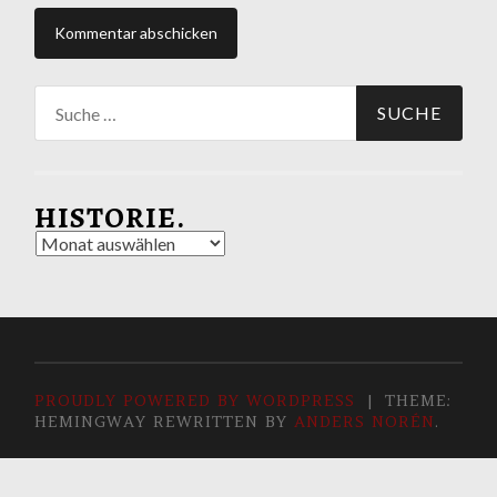
Suche
nach:
HISTORIE.
Historie.
PROUDLY POWERED BY WORDPRESS
|
THEME:
HEMINGWAY REWRITTEN BY
ANDERS NORÉN
.