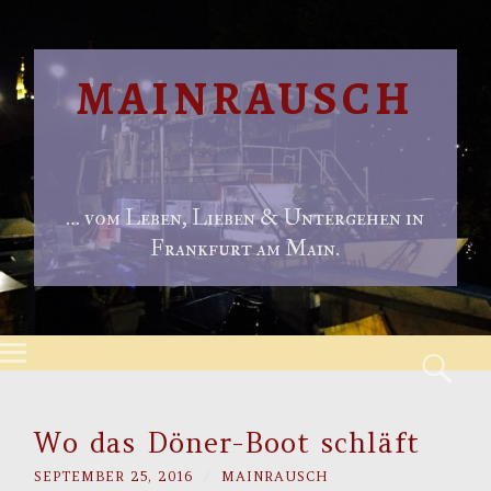
MAINRAUSCH
… vom Leben, Lieben & Untergehen in
Frankfurt am Main.
Menu
S
Skip to content
Wo das Döner-Boot schläft
SEPTEMBER 25, 2016
/
MAINRAUSCH