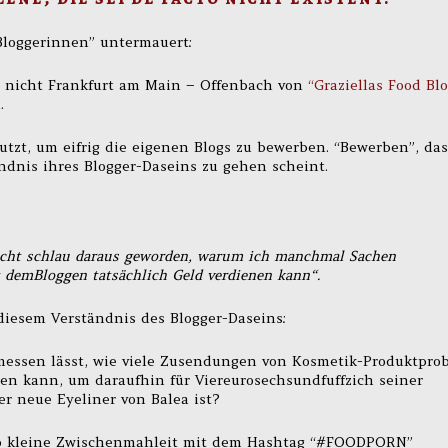
Bloggerinnen” untermauert:
, nicht Frankfurt am Main – Offenbach von
“Graziellas Food Blo
m
.
utzt, um eifrig die eigenen Blogs zu bewerben. “Bewerben”, das
ändnis ihres Blogger-Daseins zu gehen scheint.
nicht schlau daraus geworden, warum ich manchmal Sachen
demBloggen tatsächlich Geld verdienen kann“.
 diesem Verständnis des Blogger-Daseins:
n messen lässt, wie viele Zusendungen von Kosmetik-Produktpro
len kann, um daraufhin für Viereurosechsundfuffzich seiner
r neue Eyeliner von Balea ist?
h so kleine Zwischenmahleit mit dem Hashtag “#FOODPORN”