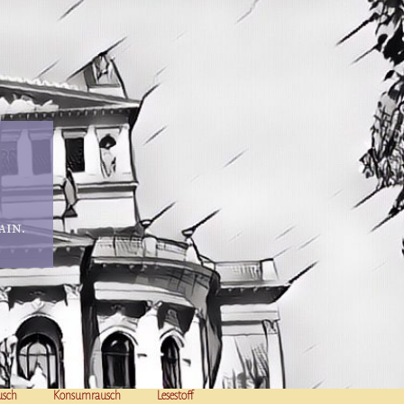
in.
usch
Konsumrausch
Lesestoff