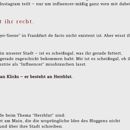
 Instagram teilt – nur um influencer-mäßig ganz vorn mit dabe
 ihr recht.
r-Szene” in Frankfurt de facto nicht existent ist. Aber wisst i
n unserer Stadt – ist es scheißegal, was ihr gerade futtert,
erade zugeschickt bekommen habt. Mir ist es scheißegal, ob i
strie als “Influencer” missbrauchen lasst.
an Klicks – er besteht an Herzblut.
de beim Thema “Herzblut” sind:
urt am Main, die die ursprüngliche Idee des Bloggens nicht
und über ihre Stadt schreiben.