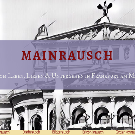
MAINRAUSCH
om Leben, Lieben & Untergehen in Frankfurt am Ma
rausch“
Stadtrausch
Bilderrausch
Erlebnisrausch
Gedankenra