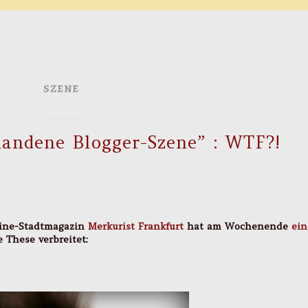
SZENE
handene Blogger-Szene” : WTF?!
line-Stadtmagazin
Merkurist Frankfurt
hat am Wochenende
ei
e These verbreitet: