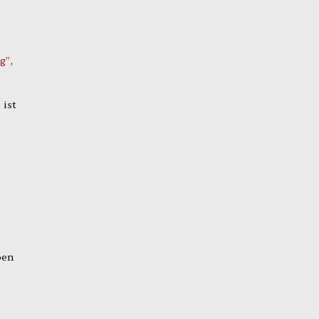
g”
,
 ist
ben