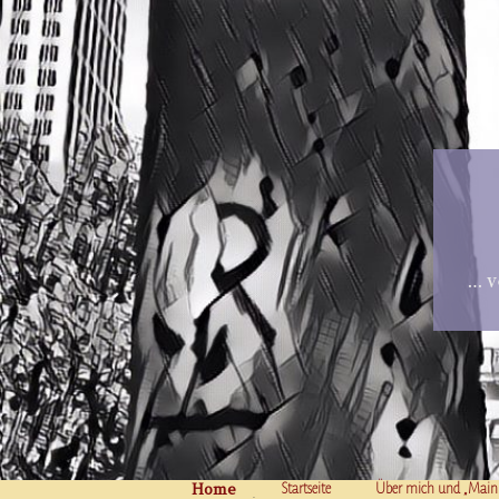
… v
Home
Skip to content
Startseite
Über mich und „Main