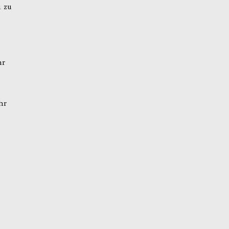
i zu
hr
hr