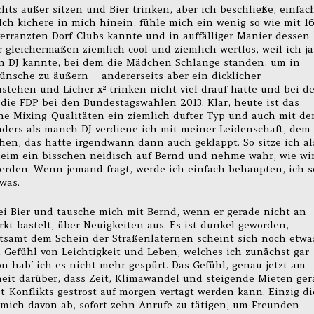
hts außer sitzen und Bier trinken, aber ich beschließe, einfac
ch kichere in mich hinein, fühle mich ein wenig so wie mit 16
erranzten Dorf-Clubs kannte und in auffälliger Manier dessen
gleichermaßen ziemlich cool und ziemlich wertlos, weil ich ja
den DJ kannte, bei dem die Mädchen Schlange standen, um in
nsche zu äußern – andererseits aber ein dicklicher
stehen und Licher x² trinken nicht viel drauf hatte und bei d
e die FDP bei den Bundestagswahlen 2013. Klar, heute ist das
hne Mixing-Qualitäten ein ziemlich dufter Typ und auch mit d
nders als manch DJ verdiene ich mit meiner Leidenschaft, dem
hen, das hatte irgendwann dann auch geklappt. So sitze ich al
heim ein bisschen neidisch auf Bernd und nehme wahr, wie wi
rden. Wenn jemand fragt, werde ich einfach behaupten, ich s
was.
wei Bier und tausche mich mit Bernd, wenn er gerade nicht an
 bastelt, über Neuigkeiten aus. Es ist dunkel geworden,
itsamt dem Schein der Straßenlaternen scheint sich noch etwa
 Gefühl von Leichtigkeit und Leben, welches ich zunächst gar
 hab´ ich es nicht mehr gespürt. Das Gefühl, genau jetzt am
sheit darüber, dass Zeit, Klimawandel und steigende Mieten ge
-Konflikts gestrost auf morgen vertagt werden kann. Einzig di
ich davon ab, sofort zehn Anrufe zu tätigen, um Freunden