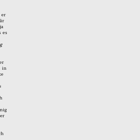
 er
ür
ja
s es
ig
er
 in
ke
s
ch
nig
 er
ch