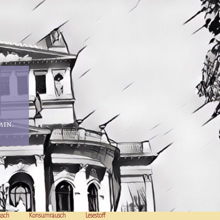
in.
usch
Konsumrausch
Lesestoff