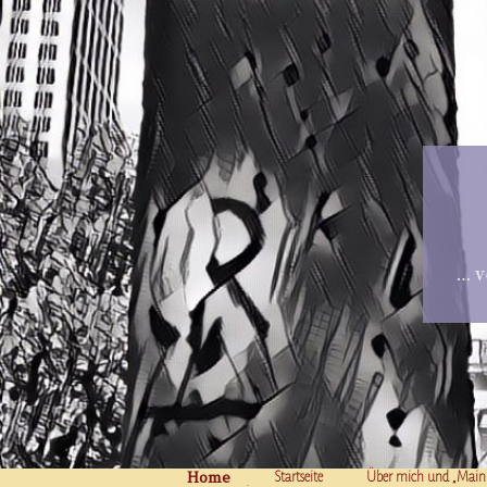
… v
Home
Skip to content
Startseite
Über mich und „Main