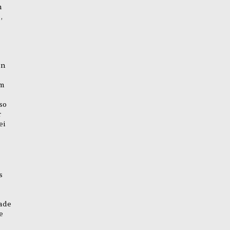
h
,
en
em
so
r
ei
s
rade
e