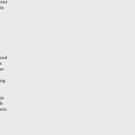
eint
ln
 und
s
er
sig
ja
Ob
ein.