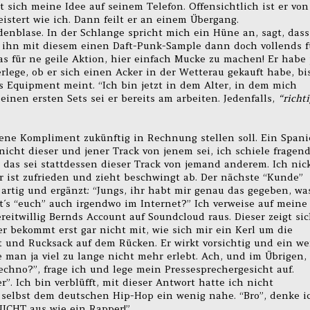
t sich meine Idee auf seinem Telefon. Offensichtlich ist er von
stert wie ich. Dann feilt er an einem Übergang.
denblase. In der Schlange spricht mich ein Hüne an, sagt, dass
” ihn mit diesem einen Daft-Punk-Sample dann doch vollends f
 für ne geile Aktion, hier einfach Mucke zu machen! Er habe 
rlege, ob er sich einen Acker in der Wetterau gekauft habe, bi
 Equipment meint. “Ich bin jetzt in dem Alter, in dem mich
seinen ersten Sets sei er bereits am arbeiten. Jedenfalls,
“richt
gene Kompliment zukünftig in Rechnung stellen soll. Ein Spani
cht dieser und jener Track von jenem sei, ich schiele fragend
 das sei stattdessen dieser Track von jemand anderem. Ich nic
 ist zufrieden und zieht beschwingt ab. Der nächste “Kunde”
 artig und ergänzt: “Jungs, ihr habt mir genau das gegeben, wa
´s “euch” auch irgendwo im Internet?” Ich verweise auf meine
reitwillig Bernds Account auf Soundcloud raus. Dieser zeigt si
r bekommt erst gar nicht mit, wie sich mir ein Kerl um die
t und Rucksack auf dem Rücken. Er wirkt vorsichtig und ein we
tte man ja viel zu lange nicht mehr erlebt. Ach, und im Übrigen,
chno?”, frage ich und lege mein Pressesprechergesicht auf.
r”. Ich bin verblüfft, mit dieser Antwort hatte ich nicht
selbst dem deutschen Hip-Hop ein wenig nahe. “Bro”, denke i
 NICHT aus wie ein Rapper!”