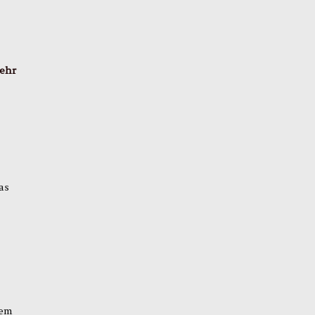
ehr
as
dem