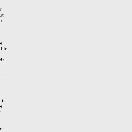
f
ut
er
n
be
üble
 da
h
mir
be
r
er