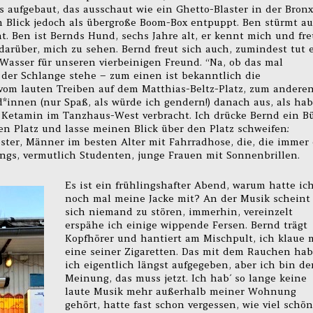
s aufgebaut, das ausschaut wie ein Ghetto-Blaster in der Bronx
n Blick jedoch als übergroße Boom-Box entpuppt. Ben stürmt au
t. Ben ist Bernds Hund, sechs Jahre alt, er kennt mich und fre
 darüber, mich zu sehen. Bernd freut sich auch, zumindest tut 
 Wasser für unseren vierbeinigen Freund. “Na, ob das mal
n der Schlange stehe – zum einen ist bekanntlich die
vom lauten Treiben auf dem Matthias-Beltz-Platz, zum andere
*innen (nur Spaß, als würde ich gendern!) danach aus, als ha
 Ketamin im Tanzhaus-West verbracht. Ich drücke Bernd ein B
n Platz und lasse meinen Blick über den Platz schweifen:
ster, Männer im besten Alter mit Fahrradhose, die, die immer
ungs, vermutlich Studenten, junge Frauen mit Sonnenbrillen.
Es ist ein frühlingshafter Abend, warum hatte ic
noch mal meine Jacke mit? An der Musik scheint
sich niemand zu stören, immerhin, vereinzelt
erspähe ich einige wippende Fersen. Bernd trägt
Kopfhörer und hantiert am Mischpult, ich klaue 
eine seiner Zigaretten. Das mit dem Rauchen ha
ich eigentlich längst aufgegeben, aber ich bin de
Meinung, das muss jetzt. Ich hab´ so lange keine
laute Musik mehr außerhalb meiner Wohnung
gehört, hatte fast schon vergessen, wie viel schön