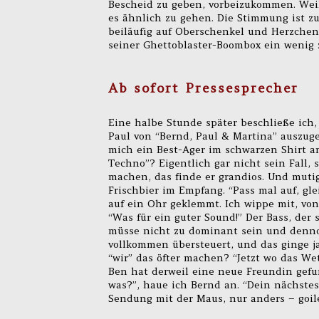
Bescheid zu geben, vorbeizukommen. Weil
es ähnlich zu gehen. Die Stimmung ist 
beiläufig auf Oberschenkel und Herzchen 
seiner Ghettoblaster-Boombox ein wenig 
Ab sofort Pressesprecher
Eine halbe Stunde später beschließe ich,
Paul von “Bernd, Paul & Martina” auszuge
mich ein Best-Ager im schwarzen Shirt an
Techno”? Eigentlich gar nicht sein Fall, 
machen, das finde er grandios. Und mut
Frischbier im Empfang. “Pass mal auf, gl
auf ein Ohr geklemmt. Ich wippe mit, vo
“Was für ein guter Sound!” Der Bass, der 
müsse nicht zu dominant sein und dennoch
vollkommen übersteuert, und das ginge ja
“wir” das öfter machen? “Jetzt wo das Wet
Ben hat derweil eine neue Freundin gefu
was?”, haue ich Bernd an. “Dein nächste
Sendung mit der Maus, nur anders – goile