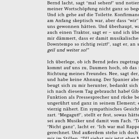
Bernd lacht, sagt “mal sehen!” und notier
meiner Wortschöpfung nicht ganz so begei
Und ich gehe auf die Toilette. Konfirman
am Anfang skeptisch war, aber dass “wir
uns gewonnen hätten. Und überhaupt, was
auch einen Traktor, sagt er – und ich übe
mir dämmert, dass er damit musikalisches
Downtempo so richtig reizt!”, sagt er, an 
geil und weiter so!”
Ich überlege, ob ich Bernd jedes zugetra
kommt auf uns zu, Daumen hoch, ob das ni
Richtung meines Freundes. Nee, sagt der,
und habe keine Ahnung. Der Spanier aber
beugt sich zu mir herunter, bedankt sich
ich nach diesem Tag gebraucht habe! Gibt
Funktion als Pressesprecher und rücke be
ungerührt und ganz in seinem Element; e
vierzig nähert. Ein sympathisches Gesich
zart. “Megagut!”, stellt er fest, sowas hä
sei auch Musiker und damit vom Fach. “Te
“Nicht ganz”, lacht er. “Ich war mal Rappe
gerechnet. Und außerdem stehe ich doch 
mir im Stillen, “DU siehst mir jetzt eher