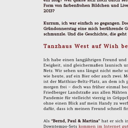
ein Blog? Wer quälte sich noch durch sei
Form von farbenfrohen Bildchen und Live
2013?
Kurzum, ich war einfach so gegangen. Do
Gründonnerstag eine mich berührende Ge
schmunzle. Und die Geschichte, die geht
Tanzhaus West auf Wish bes
Ich habe einen langjährigen Freund und
Ewigkeit, sind gleichermaßen launisch u
Netz. Wir sehen uns längst nicht mehr s
wie heute, auf ein Bier oder auch zwei. 
ist der Matthias-Beltz-Platz, an dem ich 
morgen frei – doch was früher einmal bed
Friedberger Landstraße aus allen Nähten 
Pandemie für vielleicht vierzig in Grüpp
ohne einen Blick auf mein Handy zu werf
dafür, dass ich meinen Freund schnell fi
Als
“Bernd, Paul & Martina”
hat er sich 
Downtempo-Sets
kommen im Internet gu