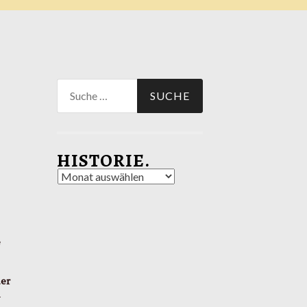
Suche
nach:
HISTORIE.
Historie.
e
er
h