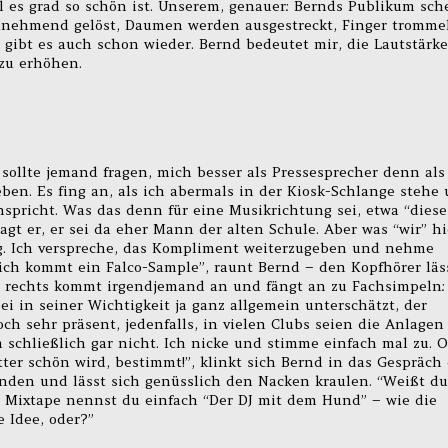
 es grad so schön ist. Unserem, genauer: Bernds Publikum sch
zunehmend gelöst, Daumen werden ausgestreckt, Finger tromme
gibt es auch schon wieder. Bernd bedeutet mir, die Lautstärke
zu erhöhen.
 sollte jemand fragen, mich besser als Pressesprecher denn als
ben. Es fing an, als ich abermals in der Kiosk-Schlange stehe
spricht. Was das denn für eine Musikrichtung sei, etwa “diese
sagt er, er sei da eher Mann der alten Schule. Aber was “wir” hi
ig. Ich verspreche, das Kompliment weiterzugeben und nehme
eich kommt ein Falco-Sample”, raunt Bernd – den Kopfhörer läs
n rechts kommt irgendjemand an und fängt an zu Fachsimpeln:
sei in seiner Wichtigkeit ja ganz allgemein unterschätzt, der
 sehr präsent, jedenfalls, in vielen Clubs seien die Anlagen 
 schließlich gar nicht. Ich nicke und stimme einfach mal zu. 
ter schön wird, bestimmt!”, klinkt sich Bernd in das Gespräch 
nden und lässt sich genüsslich den Nacken kraulen. “Weißt du
s Mixtape nennst du einfach “Der DJ mit dem Hund” – wie die
 Idee, oder?”