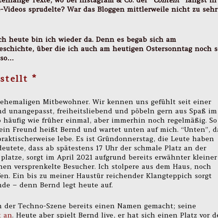
tenlange Texte, wo bei Instagram & Co. der
“Content”
längst in
-Videos sprudelte? War das Bloggen mittlerweile nicht zu sehr
ch heute bin ich wieder da. Denn es begab sich am
schichte, über die ich auch am heutigen Ostersonntag noch s
 so…
tellt *
 ehemaligen Mitbewohner. Wir kennen uns gefühlt seit einer
nd unangepasst, freiheitsliebend und pöbeln gern aus Spaß im
o häufig wie früher einmal, aber immerhin noch regelmäßig. So
Mein Freund heißt Bernd und wartet unten auf mich. “Unten”, d
praktischerweise lebe. Es ist Gründonnerstag, die Leute haben
eutete, dass ab spätestens 17 Uhr der schmale Platz an der
platze, sorgt im April 2021 aufgrund bereits erwähnter kleiner
chen versprenkelte Besucher. Ich stolpere aus dem Haus, noch
en. Ein bis zu meiner Haustür reichender Klangteppich sorgt
nde – denn Bernd legt heute auf.
in der Techno-Szene bereits einen Namen gemacht; seine
t an
. Heute aber spielt Bernd live, er hat sich einen Platz vor 