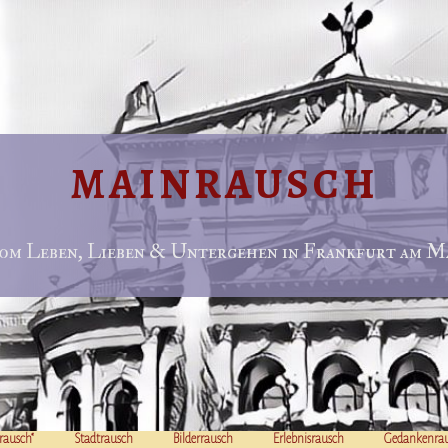
MAINRAUSCH
om Leben, Lieben & Untergehen in Frankfurt am Ma
rausch“
Stadtrausch
Bilderrausch
Erlebnisrausch
Gedankenra