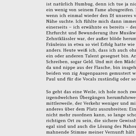
ist natürlich Humbug, denn ich tue ja nic
ein wenig von seinem Fame abzugreifen. I
wenn ich einmal wieder den DJ unseres v
Nähe suchte. Ich fühlte mich dann immer 
einerseits – ich erwähnte es bereits – 
Ehrfurcht und Bewunderung ihre Musikwü
Zehntklässler war, der außer blöde herum
Fräuleins in etwa so viel Erfolg hatte wi
anders. Heute weiß ich, dass ich auch o
ein oder anderen Talent gesegnet bin. A
Schreiben, sogar Geld. Und mit den Mädc
da und nippe aus der Flasche, bin insge
beiden von zig Augenpaaren gemustert we
Paul und für die Vocals zuständig oder so
So geht das eine Weile, ich hole noch z
irgendwelchen Übergängen herumfuhrwerkt
mittlerweile, der Verkehr weniger und m
anderes über dem Platz auszubreiten: Ein
nicht mehr zuordnen kann, so lange schon
richtigen Ort zu sein, die sichere Gewis
egal sind und auch die Lösung des Nahost
mahnende Stimme meiner Vernunft hält m