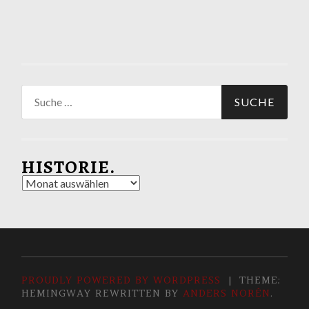
Suche
nach:
HISTORIE.
Historie.
PROUDLY POWERED BY WORDPRESS
|
THEME:
HEMINGWAY REWRITTEN BY
ANDERS NORÉN
.