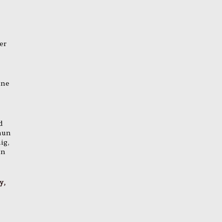
er
ine
d
nun
ig,
in
y,