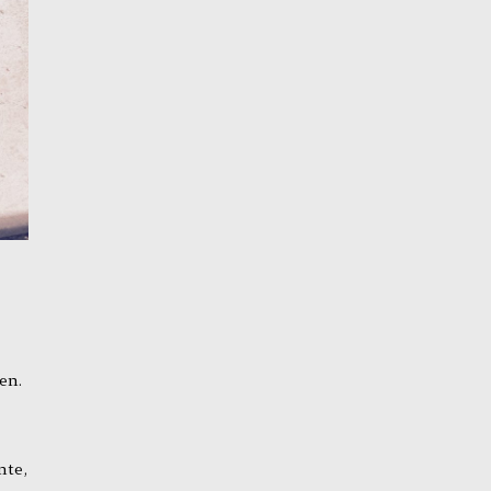
en.
nte,