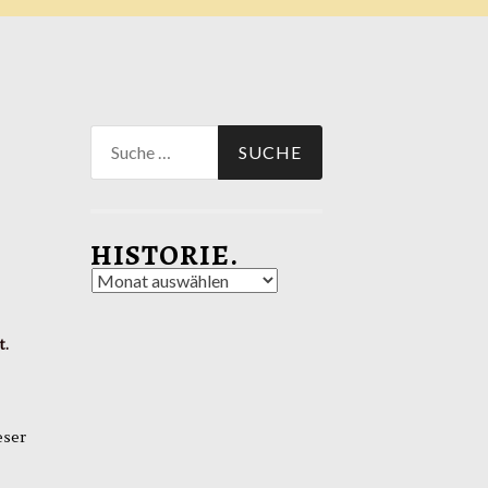
Suche
nach:
HISTORIE.
Historie.
t.
eser