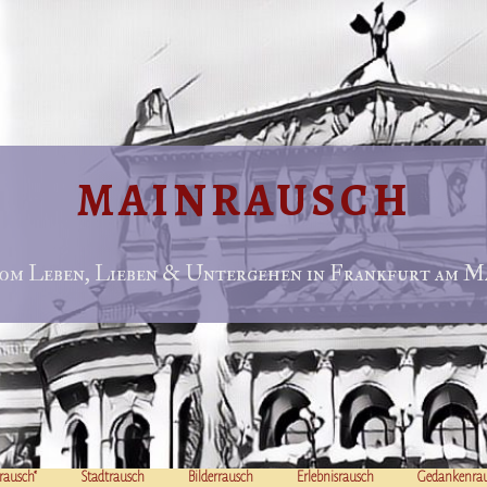
MAINRAUSCH
om Leben, Lieben & Untergehen in Frankfurt am Ma
rausch“
Stadtrausch
Bilderrausch
Erlebnisrausch
Gedankenra