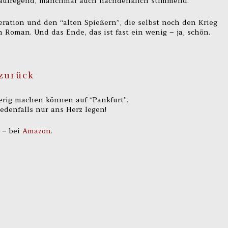
, aufregend, manchmal auch nachdenklich stimmend.
ration und den “alten Spießern”, die selbst noch den Krieg
n Roman. Und das Ende, das ist fast ein wenig – ja, schön.
zurück
ierig machen können auf “Pankfurt”.
edenfalls nur ans Herz legen!
 –
bei
Amazon
.