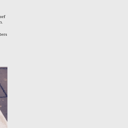
orf
n.
ters