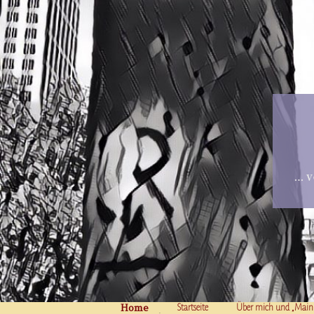
… v
Home
Skip to content
Startseite
Über mich und „Main