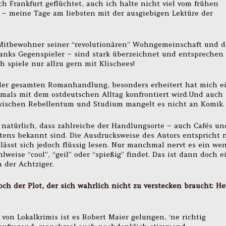
h Frankfurt geflüchtet, auch ich halte nicht viel vom frühen
– meine Tage am liebsten mit der ausgiebigen Lektüre der
 Mitbewohner seiner “revolutionären” Wohngemeinschaft und d
anks Gegenspieler – sind stark überzeichnet und entsprechen
 spiele nur allzu gern mit Klischees!
er gesamten Romanhandlung, besonders erheitert hat mich e
tmals mit dem ostdeutschen Alltag konfrontiert wird.Und auch
Zwischen Rebellentum und Studium mangelt es nicht an Komik.
 natürlich, dass zahlreiche der Handlungsorte – auch Cafés un
stens bekannt sind. Die Ausdrucksweise des Autors entspricht 
 lässt sich jedoch flüssig lesen. Nur manchmal nervt es ein wen
lweise “cool”, “geil” oder “spießig” findet. Das ist dann doch e
 der Achtziger.
ch der Plot, der sich wahrlich nicht zu verstecken braucht: He
on Lokalkrimis ist es Robert Maier gelungen, ‘ne richtig