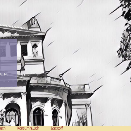
in.
usch
Konsumrausch
Lesestoff