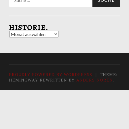
nach:
HISTORIE.
Historie.
PROUDLY POWERED BY WORDPRESS
|
THEME:
HEMINGWAY REWRITTEN BY
ANDERS NORÉN
.