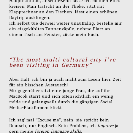
Hauptbahnhof, anschließend lasse ich meinen Blick
kreisen: Man tratscht an der Theke, sitzt mit
Klapprechner an den Tischen, lässt einen schönen
Daytrip ausklingen.
Ich selbst tue derweil weiter unauffällig, bestelle mir
ein eisgekühltes Tannenzäpfle, nehme Platz an
einem Tisch am Fenster, zücke mein Buch.
“The most multi-cultural city I’ve
been visiting in Germany”
Aber Halt, ich bin ja auch nicht zum Lesen hier. Zeit
für ein bisschen Austausch!
Mir gegenüber sitzt eine junge Frau, die auf ihr
MacBook starrt und sich offensichtlich ein wenig
müde und gelangweilt durch die gängigen Social-
Media-Plattformen klickt.
Ich sag’ mal “Excuse me”, nein, sie spricht kein
Deutsch, nur Englisch. Kein Problem, ich
improve
ja
gern meine
foreign language skills
.