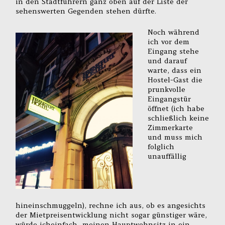
in den Stadtführern ganz oben auf der Liste der
sehenswerten Gegenden stehen dürfte.
Noch während
ich vor dem
Eingang stehe
und darauf
warte, dass ein
Hostel-Gast die
prunkvolle
Eingangstür
öffnet (ich habe
schließlich keine
Zimmerkarte
und muss mich
folglich
unauffällig
hineinschmuggeln), rechne ich aus, ob es angesichts
der Mietpreisentwicklung nicht sogar günstiger wäre,
würde icheinfach meinen Hauptwohnsitz in ein