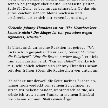
seinen Zeigefinger über meine Bücherseite gleiten,
Zeile für Zeile, er beginnt zu schnaufen. Ob das ein
gutes Zeichen ist? Ich bleibe wachsam und
erschrecke, als er sich mir zuwendet und sagt:
“Scheiße. Johnny Thunders ist tot. ‘The Heartbreakers’ –
kennste nicht? Der Sänger ist tot, gestorben wegen
irgendwas, scheiße!”
Er blickt mich an, meine Reaktion ist gefragt.
“Ja”
,
nicke ich in gespielter Traurigkeit,
“erwischt immer
die Falschen!”
.
“Nur die Besten sterben jung!”
, er nickt
nun auch zustimmend.
“Was zur Hölle?”
, denke ich
mir, schließlich schaut sich Johnny Thunders schon
seit den frühen 90ern die Radieschen von unten an.
Ich schaue mir derweil die Seite meines Buches an,
immer noch verdeckt von seinem Zeigefinger. So
sitzen wir nebeneinander, während ich so tue, als
würde ich trotz seiner Pranke in meinem Blickfeld
noch lesen können.
Bloß keinen Ärger.