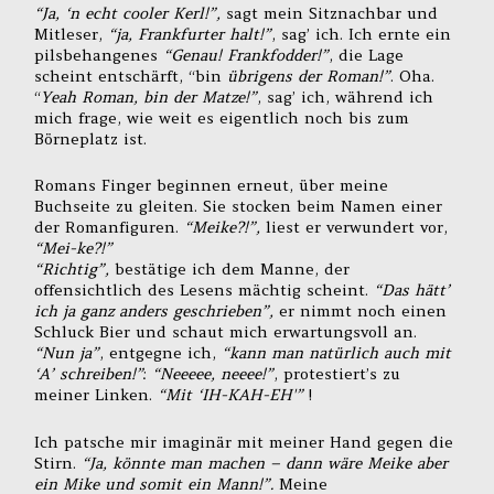
“Ja, ‘n echt cooler Kerl!”,
sagt mein Sitznachbar und
Mitleser,
“ja, Frankfurter halt!”
, sag’ ich. Ich ernte ein
pilsbehangenes
“Genau! Frankfodder!”
, die Lage
scheint entschärft, “bin
übrigens der Roman!”
. Oha.
“
Yeah Roman, bin der Matze!”
, sag’ ich, während ich
mich frage, wie weit es eigentlich noch bis zum
Börneplatz ist.
Romans Finger beginnen erneut, über meine
Buchseite zu gleiten. Sie stocken beim Namen einer
der Romanfiguren.
“Meike?!”,
liest er verwundert vor,
“Mei-ke?!”
“Richtig”,
bestätige ich dem Manne, der
offensichtlich des Lesens mächtig scheint.
“Das hätt’
ich ja ganz anders geschrieben”,
er nimmt noch einen
Schluck Bier und schaut mich erwartungsvoll an.
“Nun ja”
, entgegne ich,
“kann man natürlich auch mit
‘A’ schreiben!”
:
“Neeeee, neeee!”
, protestiert’s zu
meiner Linken.
“Mit ‘IH-KAH-EH'”
!
Ich patsche mir imaginär mit meiner Hand gegen die
Stirn.
“Ja, könnte man machen – dann wäre Meike aber
ein Mike und somit ein Mann!”.
Meine