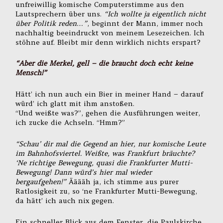
unfreiwillig komische Computerstimme aus den
Lautsprechern über uns.
“Ich wollte ja eigentlich nicht
über Politik reden…”
, beginnt der Mann, immer noch
nachhaltig beeindruckt von meinem Lesezeichen. Ich
stöhne auf. Bleibt mir denn wirklich nichts erspart?
“Aber die Merkel, gell – die braucht doch echt keine
Mensch!”
Hätt’ ich nun auch ein Bier in meiner Hand – darauf
würd’ ich glatt mit ihm anstoßen.
“Und weißte was?”, gehen die Ausführungen weiter,
ich zucke die Achseln. “Hmm?”
“Schau’ dir mal die Gegend an hier, nur komische Leute
im Bahnhofsviertel. Weißte, was Frankfurt bräuchte?
‘Ne richtige Bewegung, quasi die Frankfurter Mutti-
Bewegung! Dann würd’s hier mal wieder
bergaufgehen!”
Ääääh ja, ich stimme aus purer
Ratlosigkeit zu, so ‘ne Frankfurter Mutti-Bewegung,
da hätt’ ich auch nix gegen.
Ein schneller Blick aus dem Fenster, die Paulskirche