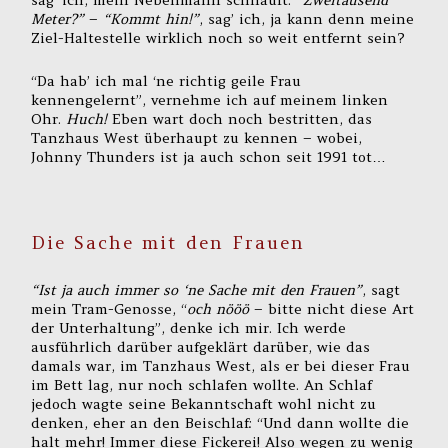
sag’ ich, mein Nebenmann schnauft.
“Zweitausend
Meter?”
–
“Kommt hin!”
, sag’ ich, ja kann denn meine
Ziel-Haltestelle wirklich noch so weit entfernt sein?
“Da hab’ ich mal ‘ne richtig geile Frau
kennengelernt”, vernehme ich auf meinem linken
Ohr.
Huch!
Eben wart doch noch bestritten, das
Tanzhaus West überhaupt zu kennen – wobei,
Johnny Thunders ist ja auch schon seit 1991 tot…
Die Sache mit den Frauen
“Ist ja auch immer so ‘ne Sache mit den Frauen”
, sagt
mein Tram-Genosse, “
och nööö
– bitte nicht diese Art
der Unterhaltung”, denke ich mir. Ich werde
ausführlich darüber aufgeklärt darüber, wie das
damals war, im Tanzhaus West, als er bei dieser Frau
im Bett lag, nur noch schlafen wollte. An Schlaf
jedoch wagte seine Bekanntschaft wohl nicht zu
denken, eher an den Beischlaf: “Und dann wollte die
halt mehr! Immer diese Fickerei! Also wegen zu wenig