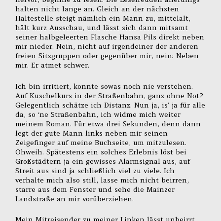
halten nicht lange an. Gleich an der nächsten
Haltestelle steigt nämlich ein Mann zu, mittelalt,
hält kurz Ausschau, und lässt sich dann mitsamt
seiner halbgeleerten Flasche Hansa Pils direkt neben
mir nieder. Nein, nicht auf irgendeiner der anderen
freien Sitzgruppen oder gegenüber mir, nein: Neben
mir. Er atmet schwer.
Ich bin irritiert, konnte sowas noch nie verstehen.
Auf Kuschelkurs in der Straßenbahn, ganz ohne Not?
Gelegentlich schätze ich Distanz. Nun ja, is’ ja für alle
da, so ‘ne Straßenbahn, ich widme mich weiter
meinem Roman. Für etwa drei Sekunden, denn dann
legt der gute Mann links neben mir seinen
Zeigefinger auf meine Buchseite, um mitzulesen.
Ohweih. Spätestens ein solches Erlebnis löst bei
Großstädtern ja ein gewisses Alarmsignal aus, auf
Streit aus sind ja schließlich viel zu viele. Ich
verhalte mich also still, lasse mich nicht beirren,
starre aus dem Fenster und sehe die Mainzer
Landstraße an mir vorüberziehen.
Mein Mitreisender zu meiner Linken lässt unbeirrt