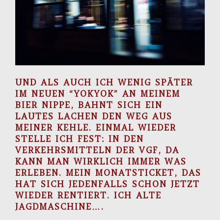
UND ALS AUCH ICH WENIG SPÄTER
IM NEUEN “YOKYOK” AN MEINEM
BIER NIPPE, BAHNT SICH EIN
LAUTES LACHEN DEN WEG AUS
MEINER KEHLE. EINMAL WIEDER
STELLE ICH FEST: IN DEN
VERKEHRSMITTELN DER VGF, DA
KANN MAN WIRKLICH IMMER WAS
ERLEBEN. MEIN MONATSTICKET, DAS
HAT SICH JEDENFALLS SCHON JETZT
WIEDER RENTIERT. ICH ALTE
JAGDMASCHINE….