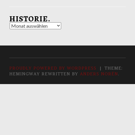
HISTORIE.
Historie.
PROUDLY POWERED BY WORDPRESS
|
THEME:
HEMINGWAY REWRITTEN BY
ANDERS NORÉN
.