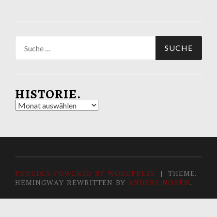
Suche
nach:
HISTORIE.
Historie.
PROUDLY POWERED BY WORDPRESS
|
THEME:
HEMINGWAY REWRITTEN BY
ANDERS NORÉN
.