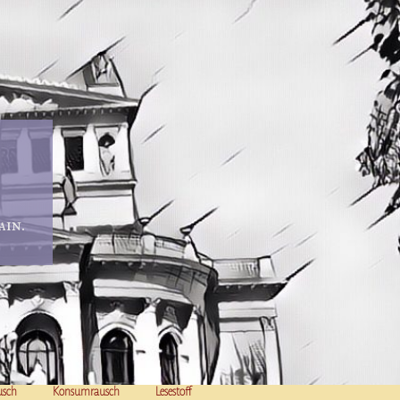
in.
usch
Konsumrausch
Lesestoff