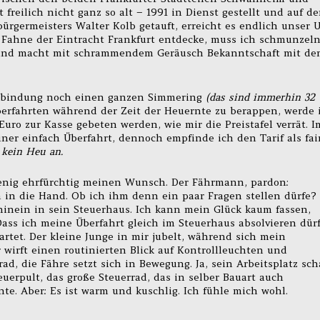
 freilich nicht ganz so alt – 1991 in Dienst gestellt und auf d
germeisters Walter Kolb getauft, erreicht es endlich unser U
 Fahne der Eintracht Frankfurt entdecke, muss ich schmunzeln
 und macht mit schrammendem Geräusch Bekanntschaft mit d
erbindung noch einen ganzen Simmering
(das sind immerhin 32
Überfahrten während der Zeit der Heuernte zu berappen, werde 
uro zur Kasse gebeten werden, wie mir die Preistafel verrät. I
iner einfach Überfahrt, dennoch empfinde ich den Tarif als fai
 kein Heu an.
 wenig ehrfürchtig meinen Wunsch. Der Fährmann, pardon:
 in die Hand. Ob ich ihm denn ein paar Fragen stellen dürfe?
 hinein in sein Steuerhaus. Ich kann mein Glück kaum fassen,
Dass ich meine Überfahrt gleich im Steuerhaus absolvieren dürf
artet. Der kleine Junge in mir jubelt, während sich mein
 wirft einen routinierten Blick auf Kontrollleuchten und
ad, die Fähre setzt sich in Bewegung. Ja, sein Arbeitsplatz sch
euerpult, das große Steuerrad, das in selber Bauart auch
nte. Aber: Es ist warm und kuschlig. Ich fühle mich wohl.