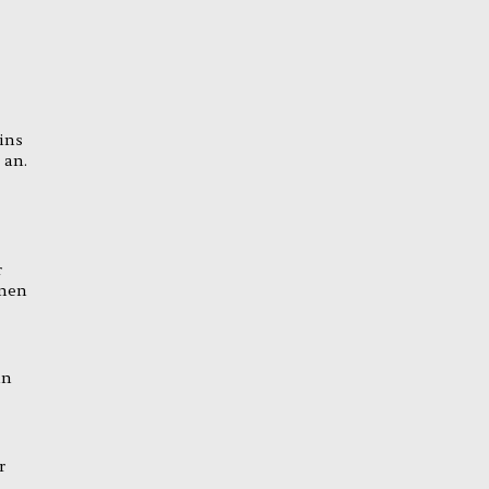
ins
 an.
r
inen
in
r