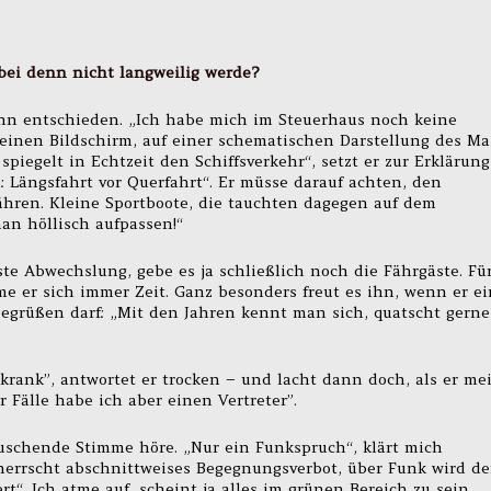
bei denn nicht langweilig werde?
ann entschieden. „Ich habe mich im Steuerhaus noch keine
 einen Bildschirm, auf einer schematischen Darstellung des Ma
spiegelt in Echtzeit den Schiffsverkehr“, setzt er zur Erklärung
je: Längsfahrt vor Querfahrt“. Er müsse darauf achten, den
ähren. Kleine Sportboote, die tauchten dagegen auf dem
man höllisch aufpassen!“
te Abwechslung, gebe es ja schließlich noch die Fährgäste. Fü
e er sich immer Zeit. Ganz besonders freut es ihn, wenn er e
egrüßen darf: „Mit den Jahren kennt man sich, quatscht gerne
krank”, antwortet er trocken – und lacht dann doch, als er me
r Fälle habe ich aber einen Vertreter”.
auschende Stimme höre. „Nur ein Funkspruch“, klärt mich
 herrscht abschnittweises Begegnungsverbot, über Funk wird de
“. Ich atme auf, scheint ja alles im grünen Bereich zu sein.