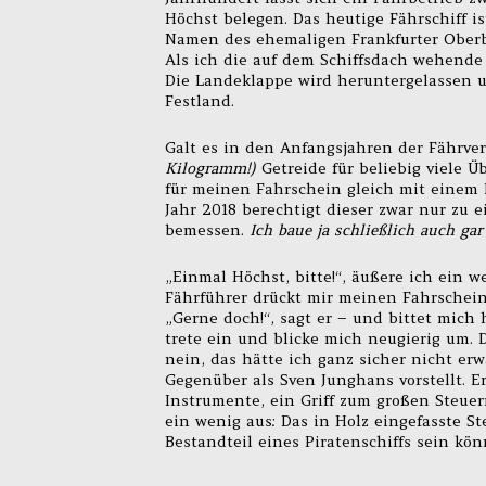
Höchst belegen. Das heutige Fährschiff ist
Namen des ehemaligen Frankfurter Oberbür
Als ich die auf dem Schiffsdach wehende
Die Landeklappe wird heruntergelassen
Festland.
Galt es in den Anfangsjahren der Fährv
Kilogramm!)
Getreide für beliebig viele 
für meinen Fahrschein gleich mit einem E
Jahr 2018 berechtigt dieser zwar nur zu e
bemessen.
Ich baue ja schließlich auch gar
„Einmal Höchst, bitte!“, äußere ich ein
Fährführer drückt mir meinen Fahrschein
„Gerne doch!“, sagt er – und bittet mich
trete ein und blicke mich neugierig um. 
nein, das hätte ich ganz sicher nicht erw
Gegenüber als Sven Junghans vorstellt. Er
Instrumente, ein Griff zum großen Steuerr
ein wenig aus: Das in Holz eingefasste St
Bestandteil eines Piratenschiffs sein kön