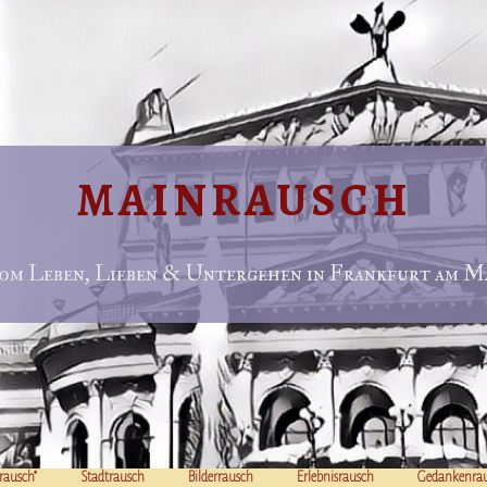
MAINRAUSCH
om Leben, Lieben & Untergehen in Frankfurt am Ma
rausch“
Stadtrausch
Bilderrausch
Erlebnisrausch
Gedankenra