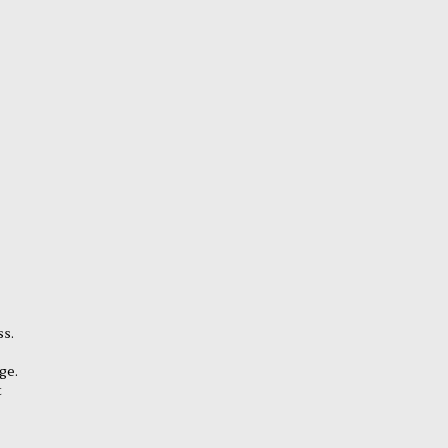
s.
ge.
t