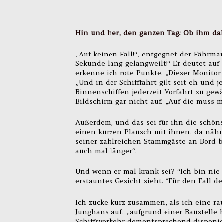
Hin und her, den ganzen Tag: Ob ihm da
„Auf keinen Fall!“, entgegnet der Fährm
Sekunde lang gelangweilt!“ Er deutet auf
erkenne ich rote Punkte. „Dieser Monitor 
„Und in der Schifffahrt gilt seit eh und 
Binnenschiffen jederzeit Vorfahrt zu gew
Bildschirm gar nicht auf: „Auf die muss 
Außerdem, und das sei für ihn die schöns
einen kurzen Plausch mit ihnen, da nähm
seiner zahlreichen Stammgäste an Bord b
auch mal länger“.
Und wenn er mal krank sei? “Ich bin nie 
erstauntes Gesicht sieht. “Für den Fall de
Ich zucke kurz zusammen, als ich eine r
Junghans auf, „aufgrund einer Baustelle
Schiffsverkehr dementsprechend disponiert