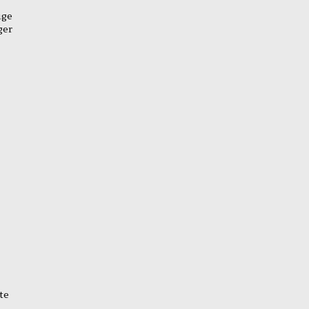
ige
ger
te