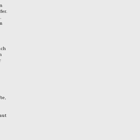
en
fer.
.
em
ich
m
r
te,
aut