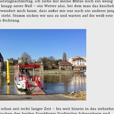
nerstagnachmittag, ich ziehe mir meine Mütze noch ein wenig
t knapp unter Null – ein Wetter also, bei dem man das kuschel
erwundert mich kaum, dass außer mir nur noch ein anderer jun
teht. Stumm nicken wir uns zu und warten auf die weiß-rote
e Richtung.
schon seit recht langer Zeit – bis weit hinein in das siebzehn
zwischen den beiden Frankfurter Stadtteilen Schwanheim und