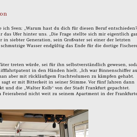
ion
e ich Sven: „Warum hast du dich für diesen Beruf entschieden
r das Ufer hinter uns. „Die Frage stellte sich mir eigentlich ga
fer in siebter Generation, sein Großvater sei einer der letzten
 schmutzige Wasser endgültig das Ende für die dortige Fischer
äter treten würde, sei für ihn selbstverständlich gewesen, sod
hifffahrtpatent in den Händen hielt. „Ich war Binnenschiffer au
 man aber mit rückläufigem Frachtvolumen zu kämpfen gehabt.
, sagt er mit Bitterkeit in seiner Stimme. Vor fünf Jahren dann
t und die „Walter Kolb“ von der Stadt Frankfurt gepachtet.
h Feierabend nicht weit zu seinem Apartment in der Frankfurt