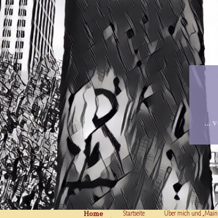
… v
Home
Skip to content
Startseite
Über mich und „Main