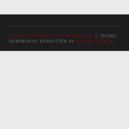
PROUDLY POWERED BY WORDPRESS
|
THEME:
HEMINGWAY REWRITTEN BY
ANDERS NORÉN
.