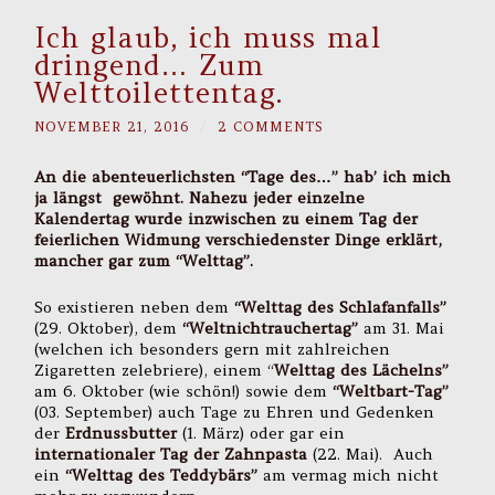
Ich glaub, ich muss mal
dringend… Zum
Welttoilettentag.
NOVEMBER 21, 2016
/
2 COMMENTS
An die abenteuerlichsten “Tage des…” hab’ ich mich
ja längst gewöhnt. Nahezu jeder einzelne
Kalendertag wurde inzwischen zu einem Tag der
feierlichen Widmung verschiedenster Dinge erklärt,
mancher gar zum “Welttag”.
So existieren neben dem
“Welttag des Schlafanfalls”
(29. Oktober), dem
“Weltnichtrauchertag”
am 31. Mai
(welchen ich besonders gern mit zahlreichen
Zigaretten zelebriere), einem “
Welttag des Lächelns”
am 6. Oktober (wie schön!) sowie dem
“Weltbart-Tag”
(03. September) auch Tage zu Ehren und Gedenken
der
Erdnussbutter
(1. März) oder gar ein
internationaler Tag der Zahnpasta
(22. Mai). Auch
ein
“Welttag des Teddybärs”
am vermag mich nicht