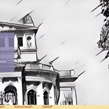
in.
usch
Konsumrausch
Lesestoff