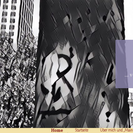
… v
Home
Skip to content
Startseite
Über mich und „Main