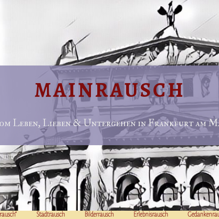
MAINRAUSCH
om Leben, Lieben & Untergehen in Frankfurt am Ma
rausch“
Stadtrausch
Bilderrausch
Erlebnisrausch
Gedankenra