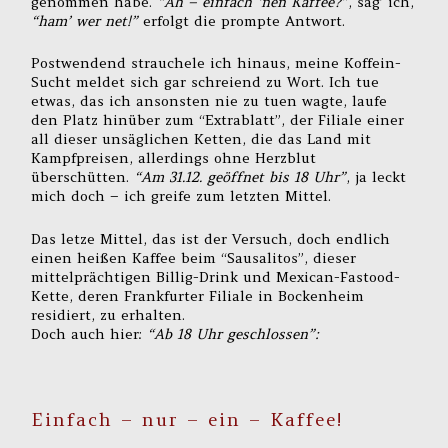
genommen habe.
“Äh – einfach ‘nen Kaffee?”
, sag’ ich,
“ham’ wer net!”
erfolgt die prompte Antwort.
Postwendend strauchele ich hinaus, meine Koffein-
Sucht meldet sich gar schreiend zu Wort. Ich tue
etwas, das ich ansonsten nie zu tuen wagte, laufe
den Platz hinüber zum “Extrablatt”, der Filiale einer
all dieser unsäglichen Ketten, die das Land mit
Kampfpreisen, allerdings ohne Herzblut
überschütten.
“Am 31.12. geöffnet bis 18 Uhr”
, ja leckt
mich doch – ich greife zum letzten Mittel.
Das letze Mittel, das ist der Versuch, doch endlich
einen heißen Kaffee beim “Sausalitos”, dieser
mittelprächtigen Billig-Drink und Mexican-Fastood-
Kette, deren Frankfurter Filiale in Bockenheim
residiert, zu erhalten.
Doch auch hier:
“Ab 18 Uhr geschlossen”:
Einfach – nur – ein – Kaffee!