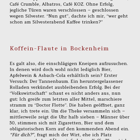
Café Crumble, Albatros, Café KOZ. Ohne Erfolg,
jegliche Türen waren verschlossen – geschlossen
wegen Silvester. “Nun gut”, dachte ich mir, “wer geht
schon am Silvesterabend Kaffee trinken?”
Koffein-Flaute in Bockenheim
Es galt also, die einschlägigen Kneipen aufzusuchen.
In denen wird doch wohl nicht lediglich Bier,
Apfelwein & Asbach-Cola erhältlich sein? Erster
Versuch: Der Tannenbaum. Ein heruntergelassener
Rolladen verkündet ausbleibenden Erfolg. Bei der
“Volkswirtschaft” schaut es nicht anders aus, nun
gut: Ich greife zum letzten aller Mittel, marschiere
stramm zu “Doctor Flotte”. Die haben geöffnet, ganz
klar, ich trete ein. Um die Theke versammeln sich –
mittlerweile zeigt die Uhr halb sieben – Männer über
50, stimmen sich mit Zigaretten, Bier und dem
obligatorischen Korn auf den kommenden Abend ein.
“Für dich?”
, fragt mich der Wirt, ehe ich Platz