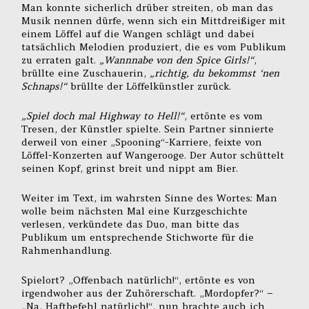
Man konnte sicherlich drüber streiten, ob man das
Musik nennen dürfe, wenn sich ein Mittdreißiger mit
einem Löffel auf die Wangen schlägt und dabei
tatsächlich Melodien produziert, die es vom Publikum
zu erraten galt.
„Wannnabe von den Spice Girls!“
,
brüllte eine Zuschauerin,
„richtig, du bekommst ‘nen
Schnaps!“
brüllte der Löffelkünstler zurück.
„Spiel doch mal Highway to Hell!“
, ertönte es vom
Tresen, der Künstler spielte. Sein Partner sinnierte
derweil von einer „Spooning“-Karriere, feixte von
Löffel-Konzerten auf Wangerooge. Der Autor schüttelt
seinen Kopf, grinst breit und nippt am Bier.
Weiter im Text, im wahrsten Sinne des Wortes: Man
wolle beim nächsten Mal eine Kurzgeschichte
verlesen, verkündete das Duo, man bitte das
Publikum um entsprechende Stichworte für die
Rahmenhandlung.
Spielort? „Offenbach natürlich!“, ertönte es von
irgendwoher aus der Zuhörerschaft. „Mordopfer?“ –
„Na, Haftbefehl natürlich!“, nun brachte auch ich