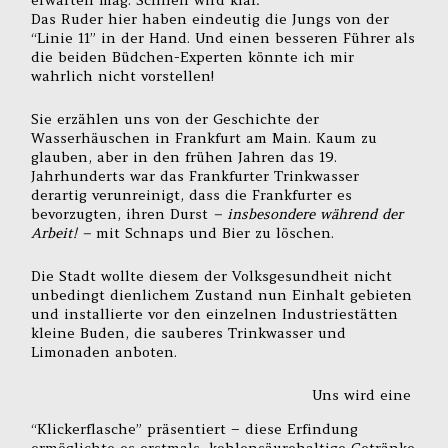
erwarten mag. Schnell wird klar:
Das Ruder hier haben eindeutig die Jungs von der
“Linie 11” in der Hand. Und einen besseren Führer als
die beiden Büdchen-Experten könnte ich mir
wahrlich nicht vorstellen!
Sie erzählen uns von der Geschichte der
Wasserhäuschen in Frankfurt am Main. Kaum zu
glauben, aber in den frühen Jahren das 19.
Jahrhunderts war das Frankfurter Trinkwasser
derartig verunreinigt, dass die Frankfurter es
bevorzugten, ihren Durst
– insbesondere während der
Arbeit! –
mit Schnaps und Bier zu löschen.
Die Stadt wollte diesem der Volksgesundheit nicht
unbedingt dienlichem Zustand nun Einhalt gebieten
und installierte vor den einzelnen Industriestätten
kleine Buden, die sauberes Trinkwasser und
Limonaden anboten.
Uns wird eine
“Klickerflasche” präsentiert – diese Erfindung
ermöglichte es erstmals, kohlensäurehaltige Getränke