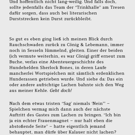
Und hoffentlich nicht lang-weilig. Und falls doch,
sollte jedenfalls das Team der “Trinkhalle” am Tresen
dafür sorgen, dass auch bei literarischen
Durststrecken kein Durst zurückbleibt.
So gut es eben ging ließ ich meinen Blick durch
Rauchschwaden zurück zu Cönig & Lebemann, immer
noch in Sesseln lümmelnd, gleiten. Einer der beiden
(ich vermute weiterhin, es war Cönig) griff erneut zum
Buche, verlas eine Abenteuergeschichte des
Hundehelden Sherlock Bones, in deren Laufe
mancherlei Wortspielchen mit sämtlich erdenklichen
Hunderassen getrieben wurde. Und siehe da: Das ein
oder andere aufrichtige Lachen bahnte sich den Weg
aus meiner Kehle.
Geht doch!
Nach dem etwas tristen “Sag’ niemals ‘Nein'” –
Spielchen vermag mich dann auch der nächste
Auftritt des Gastes zum Lachen zu bringen. “Ich bin
ja ein echter Frauenmagnet – nur halt eben die
abstoßende Seite” – hatte eigentlich jemand
behauptet, man dürfe über Kalauer nicht lachen?