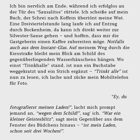
Ich bin nervlich am Ende, während ich erfolglos an
der Tür des “Sausalitos” rüttele. Ich scheiße auf mein
Buch, der Schrei nach Koffein übertönt meine Wut.
Eine Dreiviertelstunde lang laufe ich auf Entzug
durch Bockenheim, da kann ich direkt weiter zur
Silvester-Sause gehen – und hoffen, dass mir die
Gastgeberin einen Kaffee zubereiten möge.
Notfalls
auch aus dem Instant-Glas.
Auf meinem Weg durch die
Kiesstraße bleibt mein Blick am Schild des
gegenüberliegenden Wasserhäuschens hängen. Wo
einst “Trinkhalle” stand, ist nun ein Buchstabe
weggekratzt und ein Strich ergänzt –
“Trinkt alle”
ist
nun zu lesen, ich lache und zücke mein Mobiltelefon
für Foto.
“Ey, du
fotografierst meinen Laden!”,
lacht mich prompt
jemand an,
“wegen dem Schild!”
, sag’ ich.
“War ein
kleiner Geistesblitz”
, sagt mein Gegenüber aus dem
Fenster des Büdchens hinaus – “
ist mein Laden,
schon seit drei Wochen!”
.