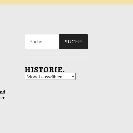
Suche
nach:
HISTORIE.
Historie.
ind
der