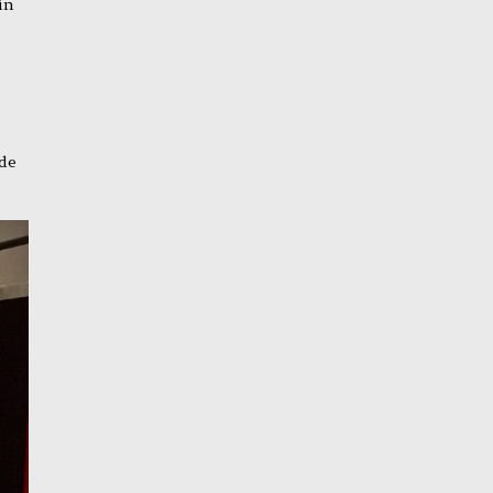
in
de