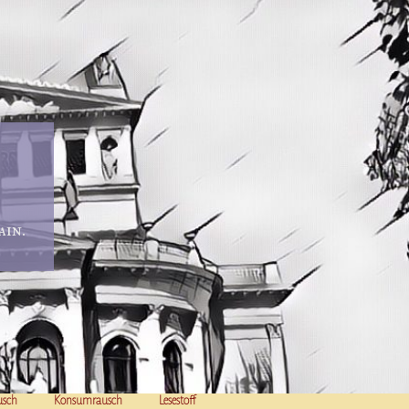
in.
usch
Konsumrausch
Lesestoff