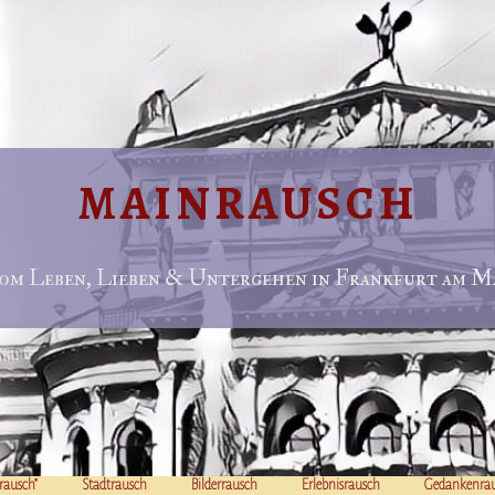
MAINRAUSCH
om Leben, Lieben & Untergehen in Frankfurt am Ma
rausch“
Stadtrausch
Bilderrausch
Erlebnisrausch
Gedankenra