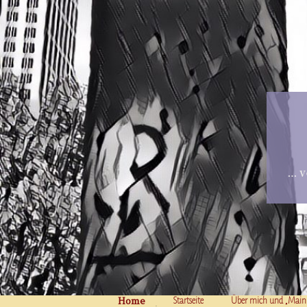
… v
Home
Skip to content
Startseite
Über mich und „Main