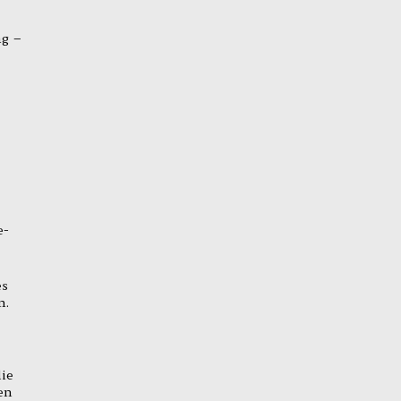
ag –
e-
es
n.
ie
en