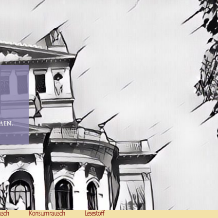
in.
usch
Konsumrausch
Lesestoff