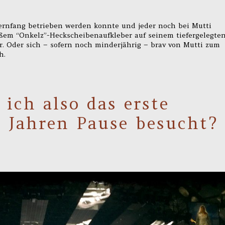
ernfang betrieben werden konnte und jeder noch bei Mutti
ßem “Onkelz”-Heckscheibenaufkleber auf seinem tiefergelegte
r. Oder sich – sofern noch minderjährig – brav von Mutti zum
h.
 ich also das erste
 Jahren Pause besucht?