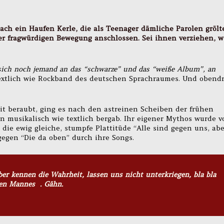
ach ein Haufen Kerle, die als Teenager dämliche Parolen grölt
er fragwürdigen Bewegung anschlossen. Sei ihnen verziehen, w
sich noch jemand an das “schwarze” und das “weiße Album”, an
extlich wie Rockband des deutschen Sprachraumes. Und obend
it beraubt, ging es nach den astreinen Scheiben der frühen
nn musikalisch wie textlich bergab. Ihr eigener Mythos wurde v
 die ewig gleiche, stumpfe Plattitüde “Alle sind gegen uns, abe
 gegen “Die da oben” durch ihre Songs.
er kennen die Wahrheit, lassen uns nicht unterkriegen, bla bla
nen Mannes . Gähn.