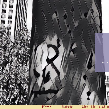
… v
Home
Skip to content
Startseite
Über mich und „Main