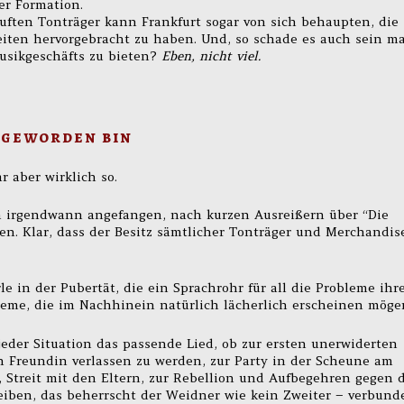
er Formation.
uften Tonträger kann Frankfurt sogar von sich behaupten, die
eiten hervorgebracht zu haben. Und, so schade es auch sein m
usikgeschäfts zu bieten?
Eben, nicht viel.
 geworden bin
r aber wirklich so.
en irgendwann angefangen, nach kurzen Ausreißern über “Die
en. Klar, dass der Besitz sämtlicher Tonträger und Merchandis
e in der Pubertät, die ein Sprachrohr für all die Probleme ihr
eme, die im Nachhinein natürlich lächerlich erscheinen möge
eder Situation das passende Lied, ob zur ersten unerwiderten
n Freundin verlassen zu werden, zur Party in der Scheune am
Streit mit den Eltern, zur Rebellion und Aufbegehren gegen d
reiben, das beherrscht der Weidner wie kein Zweiter – verbund