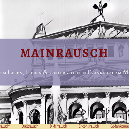
MAINRAUSCH
om Leben, Lieben & Untergehen in Frankfurt am Ma
rausch“
Stadtrausch
Bilderrausch
Erlebnisrausch
Gedankenra