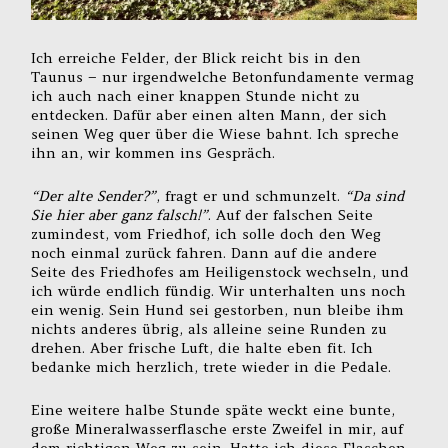
Ich erreiche Felder, der Blick reicht bis in den
Taunus – nur irgendwelche Betonfundamente vermag
ich auch nach einer knappen Stunde nicht zu
entdecken. Dafür aber einen alten Mann, der sich
seinen Weg quer über die Wiese bahnt. Ich spreche
ihn an, wir kommen ins Gespräch.
“Der alte Sender?”
, fragt er und schmunzelt.
“Da sind
Sie hier aber ganz falsch!”
. Auf der falschen Seite
zumindest, vom Friedhof, ich solle doch den Weg
noch einmal zurück fahren. Dann auf die andere
Seite des Friedhofes am Heiligenstock wechseln, und
ich würde endlich fündig. Wir unterhalten uns noch
ein wenig. Sein Hund sei gestorben, nun bleibe ihm
nichts anderes übrig, als alleine seine Runden zu
drehen. Aber frische Luft, die halte eben fit. Ich
bedanke mich herzlich, trete wieder in die Pedale.
Eine weitere halbe Stunde späte weckt eine bunte,
große Mineralwasserflasche erste Zweifel in mir, auf
dem richtigen Weg zu sein. Hatte ich diese Flaschen-