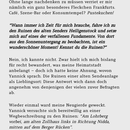
Ohne lange nachdenken zu müssen verriet er mir
nämlich ein ganz besonderes Fleckchen Frankfurts.
Café, Szene-Bar oder Konsumtempel?
Pustekuchen!
“Wann immer ich Zeit für mich brauche, fahre ich zu
den Ruinen des alten Senders Heiligenstock und setze
mich auf eines der verfallenen Fundamente. Von dort
aus den Sonnenuntergang zu beobachten, ist ein
wunderschöner Moment! Kennst du die Ruinen?”
Nein, ich kannte nicht. Zwar hielt ich mich bislang
für recht bewandert, was meine Heimatstadt
anbelangt – doch ich hatte keine Ahnung, wovon
Yannick sprach. Die Ruinen einer alten Sendeanlage
als Lieblingsort: Diese Antwort wich dann doch
angenehm von denjenigen der vielen zuvor Befragten
ab.
Wieder einmal ward meine Neugierde geweckt.
Yannick versuchte sich bereitwillig an einer
Wegbeschreibung zu den Ruinen:
“Am Lohrberg
vorbei, am alten Zollhaus links in Richtung Nidda,
mitten auf dem Berger Rücken”
.