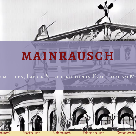
MAINRAUSCH
om Leben, Lieben & Untergehen in Frankfurt am Ma
rausch“
Stadtrausch
Bilderrausch
Erlebnisrausch
Gedankenra