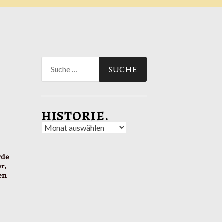
Suche
nach:
HISTORIE.
Historie.
rde
er,
en