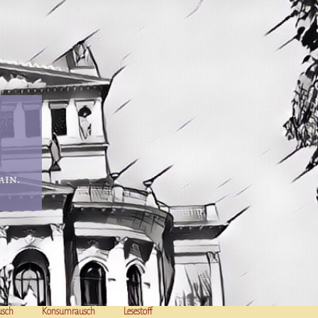
in.
usch
Konsumrausch
Lesestoff