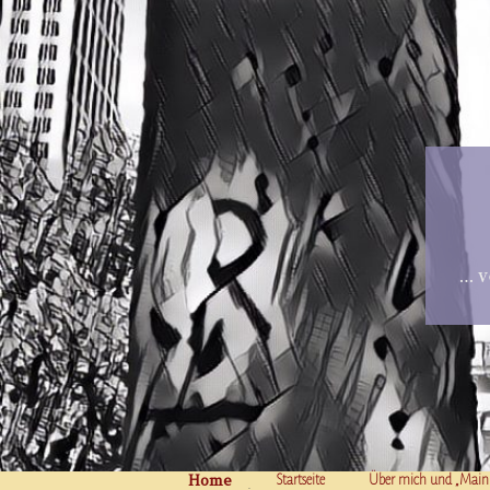
… v
Home
Skip to content
Startseite
Über mich und „Main