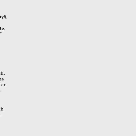
y!);
te,
”
ch,
ne
 er
h
ch
e