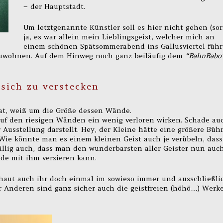
– der Hauptstadt.
Um letztgenannte Künstler soll es hier nicht gehen (sorr
ja, es war allein mein Lieblingsgeist, welcher mich an
einem schönen Spätsommerabend ins Gallusviertel führ
uwohnen. Auf dem Hinweg noch ganz beiläufig dem
“BahnBabo
 sich zu verstecken
at, weiß um die Größe dessen Wände.
auf den riesigen Wänden ein wenig verloren wirken. Schade au
 Ausstellung darstellt. Hey, der Kleine hätte eine größere Büh
: Wie könnte man es einem kleinen Geist auch je verübeln, dass
fällig auch, dass man den wunderbarsten aller Geister nun auc
de mit ihm verzieren kann.
haut auch ihr doch einmal im sowieso immer und ausschließli
er Anderen sind ganz sicher auch die geistfreien (höhö…) Werk