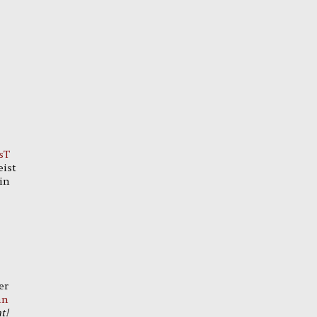
sT
eist
in
er
nn
t!