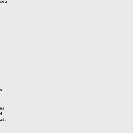
esen
u
s
es
nd
Ach