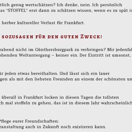
ich genug wertschätzen? Ich denke, nein. Ich persönlich
das “STOFFEL” erst dann zu schätzen wissen, wenn es zu spät is
herber kultureller Verlust für Frankfurt.
 sozusagen für den guten Zweck!
rabend nicht im Günthersburgpark zu verbringen? Mir jedenfal
henden Weltuntergang – keiner ein. Der Eintritt ist umsonst,
 jeden etwas bereithalten. Und lässt sich ein lauer
en als mit den liebsten Freunden an einem der schönsten u
ß, überall in Frankfurt locken in diesen Tagen die tollsten
 mal stoffeln zu gehen, das ist in diesem Jahr wahrscheinlic
flege eurer Freundschaften:
ranstaltung auch in Zukunft noch existieren kann.