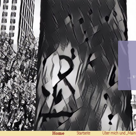
… v
Home
Skip to content
Startseite
Über mich und „Main