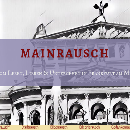
MAINRAUSCH
om Leben, Lieben & Untergehen in Frankfurt am Ma
rausch“
Stadtrausch
Bilderrausch
Erlebnisrausch
Gedankenra