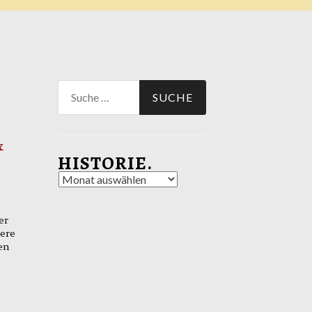
Suche
nach:
&
HISTORIE.
Historie.
er
sere
en