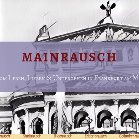
MAINRAUSCH
om Leben, Lieben & Untergehen in Frankfurt am Ma
rausch“
Stadtrausch
Bilderrausch
Erlebnisrausch
Gedankenra