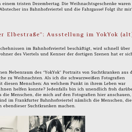
n einem tristen Dezembertag. Die Weihnachtsgeschenke waren
 Abstecher ins Bahnhofsviertel und die Fahrgasse! Folgt ihr mir
 Elbestraße”: Ausstellung im YokYok (alt
chehnissen im Bahnhofsviertel beschäftigt, wird schnell über
ewohner des Viertels und Kenner der dortigen Szenen hat er sic
nen Nebenraum des “YokYok” Portraits von Suchtkranken aus 
he zu Weihnachten. Als ich die schwarzweißen Fotografien
 mit diesen Menschen: An welchem Punkt in ihrem Leben war
hnen helfen konnte? Jedenfalls bin ich unendlich froh darübe
ss die Menschen, die mich auf den Fotografien hier anschauen,
 sind im Frankfurter Bahnhofsviertel nämlich die Menschen, die
en ebendieser Suchtkranken machen.