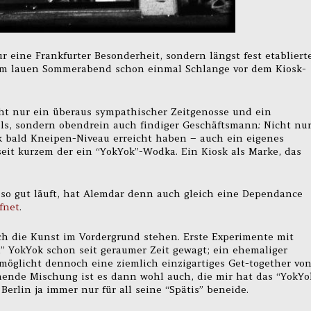
r eine Frankfurter Besonderheit, sondern längst fest etabliert
nem lauen Sommerabend schon einmal Schlange vor dem Kiosk-
cht nur ein überaus sympathischer Zeitgenosse und ein
ls, sondern obendrein auch findiger Geschäftsmann: Nicht nur
k bald Kneipen-Niveau erreicht haben – auch ein eigenes
 seit kurzem der ein “YokYok”-Wodka. Ein Kiosk als Marke, das
o gut läuft, hat Alemdar denn auch gleich eine Dependance
fnet
.
ch die Kunst im Vordergrund stehen. Erste Experimente mit
” YokYok schon seit geraumer Zeit gewagt; ein ehemaliger
ermöglicht dennoch eine ziemlich einzigartiges Get-together vo
nende Mischung ist es dann wohl auch, die mir hat das “YokYo
erlin ja immer nur für all seine “Spätis” beneide.