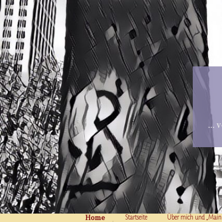
… v
Home
Skip to content
Startseite
Über mich und „Main