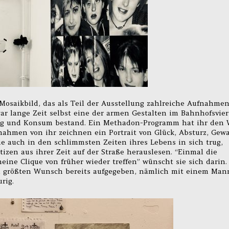
Mosaikbild, das als Teil der Ausstellung zahlreiche Aufnahme
war lange Zeit selbst eine der armen Gestalten im Bahnhofsvier
ung und Konsum bestand. Ein Methadon-Programm hat ihr den
nahmen von ihr zeichnen ein Portrait von Glück, Absturz, Gewa
e auch in den schlimmsten Zeiten ihres Lebens in sich trug,
izen aus ihrer Zeit auf der Straße herauslesen. “Einmal die
ne Clique von früher wieder treffen” wünscht sie sich darin.
en größten Wunsch bereits aufgegeben, nämlich mit einem Man
rig.