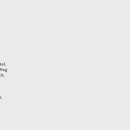
n
tel,
 Weg
lt,
n