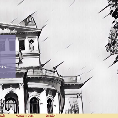
in.
usch
Konsumrausch
Lesestoff