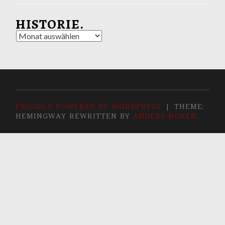
HISTORIE.
Historie.
PROUDLY POWERED BY WORDPRESS
|
THEME:
HEMINGWAY REWRITTEN BY
ANDERS NORÉN
.