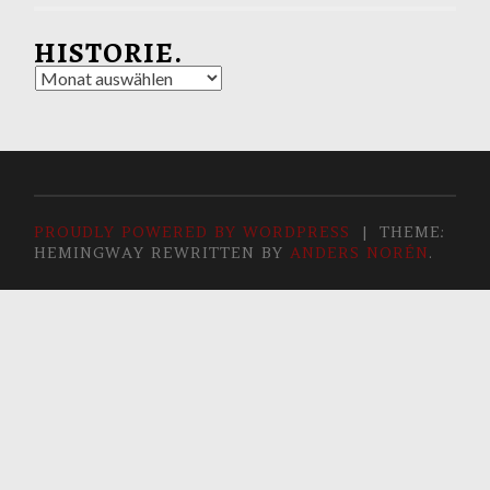
HISTORIE.
Historie.
PROUDLY POWERED BY WORDPRESS
|
THEME:
HEMINGWAY REWRITTEN BY
ANDERS NORÉN
.