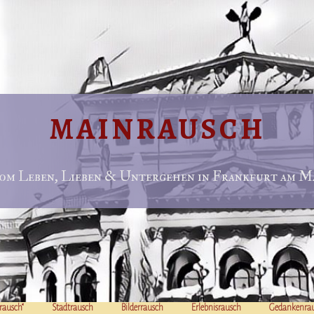
MAINRAUSCH
om Leben, Lieben & Untergehen in Frankfurt am Ma
rausch“
Stadtrausch
Bilderrausch
Erlebnisrausch
Gedankenra