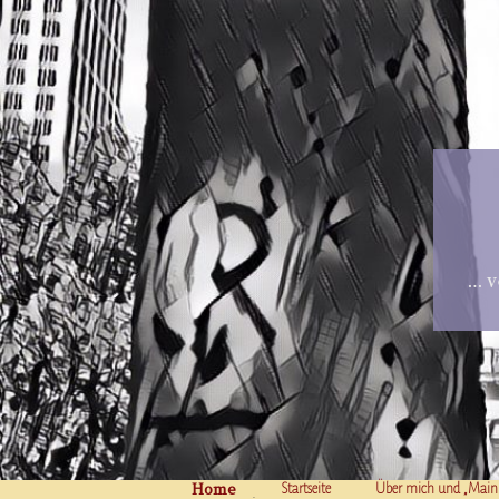
… v
Home
Skip to content
Startseite
Über mich und „Main