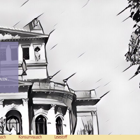
in.
usch
Konsumrausch
Lesestoff