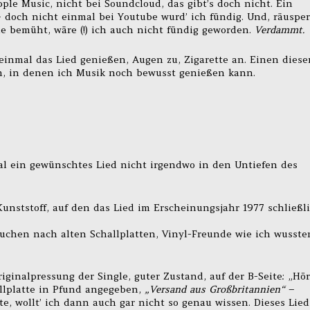
ple Music, nicht bei Soundcloud, das gibt’s doch nicht. Ein
 – doch nicht einmal bei Youtube wurd’ ich fündig. Und, räusper
le bemüht, wäre (!) ich auch nicht fündig geworden.
Verdammt.
inmal das Lied genießen, Augen zu, Zigarette an. Einen diese
, in denen ich Musik noch bewusst genießen kann.
mal ein gewünschtes Lied nicht irgendwo in den Untiefen des
Kunststoff, auf den das Lied im Erscheinungsjahr 1977 schließl
 Suchen nach alten Schallplatten, Vinyl-Freunde wie ich wusste
iginalpressung der Single, guter Zustand, auf der B-Seite: „Hör
allplatte in Pfund angegeben,
„Versand aus Großbritannien“
–
e, wollt’ ich dann auch gar nicht so genau wissen. Dieses Lied