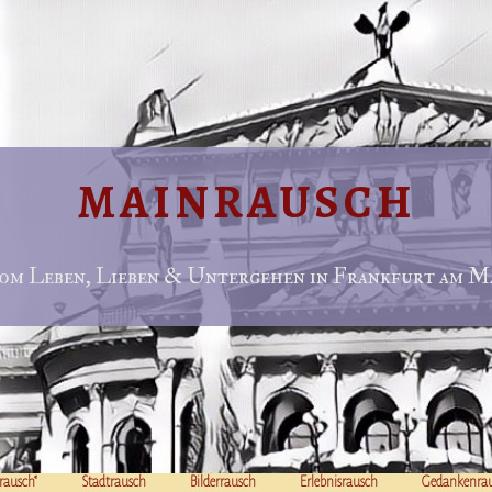
MAINRAUSCH
om Leben, Lieben & Untergehen in Frankfurt am Ma
rausch“
Stadtrausch
Bilderrausch
Erlebnisrausch
Gedankenra