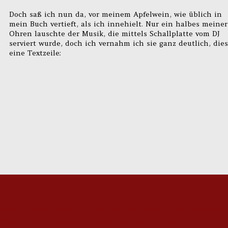
Doch saß ich nun da, vor meinem Apfelwein, wie üblich in
mein Buch vertieft, als ich innehielt. Nur ein halbes meiner
Ohren lauschte der Musik, die mittels Schallplatte vom DJ
serviert wurde, doch ich vernahm ich sie ganz deutlich, die
eine Textzeile:
 fällt mir mehr von uns beiden ein – wenn
te, würde alles ganz anders sein, in