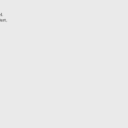
l.
urt,