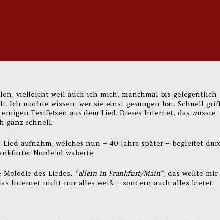
Frankfurt/Main….”
ilen, vielleicht weil auch ich mich, manchmal bis gelegentlich
adt. Ich mochte wissen, wer sie einst gesungen hat. Schnell grif
 einigen Textfetzen aus dem Lied. Dieses Internet, das wusste
h ganz schnell:
s Lied aufnahm, welches nun – 40 Jahre später – begleitet dur
nkfurter Nordend waberte.
e Melodie des Liedes,
“allein in Frankfurt/Main”
, das wollte mir
as Internet nicht nur alles weiß – sondern auch alles bietet.