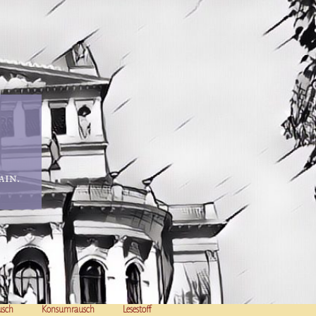
in.
usch
Konsumrausch
Lesestoff