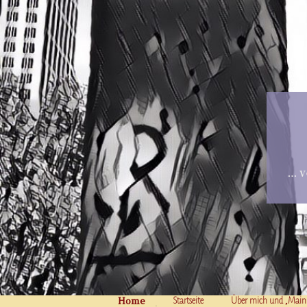
… v
Home
Skip to content
Startseite
Über mich und „Main