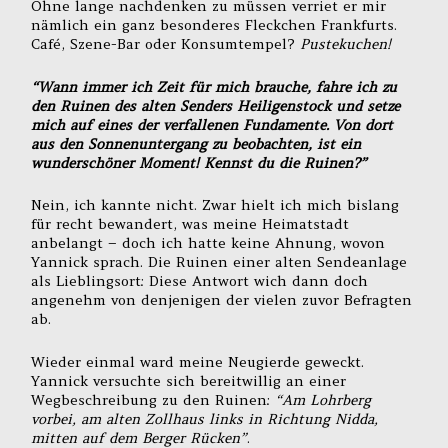
Ohne lange nachdenken zu müssen verriet er mir
nämlich ein ganz besonderes Fleckchen Frankfurts.
Café, Szene-Bar oder Konsumtempel?
Pustekuchen!
“Wann immer ich Zeit für mich brauche, fahre ich zu
den Ruinen des alten Senders Heiligenstock und setze
mich auf eines der verfallenen Fundamente. Von dort
aus den Sonnenuntergang zu beobachten, ist ein
wunderschöner Moment! Kennst du die Ruinen?”
Nein, ich kannte nicht. Zwar hielt ich mich bislang
für recht bewandert, was meine Heimatstadt
anbelangt – doch ich hatte keine Ahnung, wovon
Yannick sprach. Die Ruinen einer alten Sendeanlage
als Lieblingsort: Diese Antwort wich dann doch
angenehm von denjenigen der vielen zuvor Befragten
ab.
Wieder einmal ward meine Neugierde geweckt.
Yannick versuchte sich bereitwillig an einer
Wegbeschreibung zu den Ruinen:
“Am Lohrberg
vorbei, am alten Zollhaus links in Richtung Nidda,
mitten auf dem Berger Rücken”
.