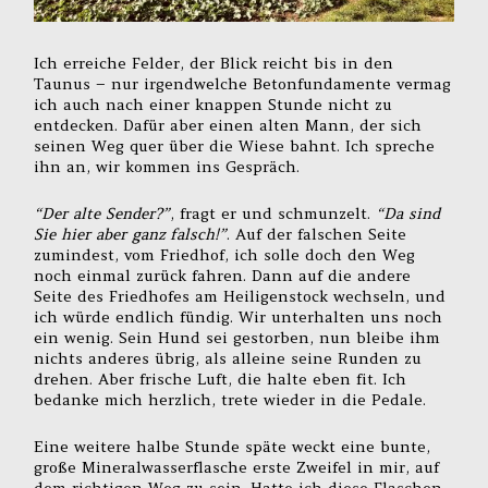
Ich erreiche Felder, der Blick reicht bis in den
Taunus – nur irgendwelche Betonfundamente vermag
ich auch nach einer knappen Stunde nicht zu
entdecken. Dafür aber einen alten Mann, der sich
seinen Weg quer über die Wiese bahnt. Ich spreche
ihn an, wir kommen ins Gespräch.
“Der alte Sender?”
, fragt er und schmunzelt.
“Da sind
Sie hier aber ganz falsch!”
. Auf der falschen Seite
zumindest, vom Friedhof, ich solle doch den Weg
noch einmal zurück fahren. Dann auf die andere
Seite des Friedhofes am Heiligenstock wechseln, und
ich würde endlich fündig. Wir unterhalten uns noch
ein wenig. Sein Hund sei gestorben, nun bleibe ihm
nichts anderes übrig, als alleine seine Runden zu
drehen. Aber frische Luft, die halte eben fit. Ich
bedanke mich herzlich, trete wieder in die Pedale.
Eine weitere halbe Stunde späte weckt eine bunte,
große Mineralwasserflasche erste Zweifel in mir, auf
dem richtigen Weg zu sein. Hatte ich diese Flaschen-