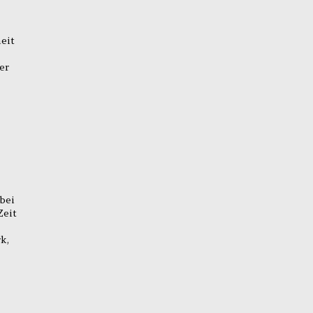
eit
er
bei
Zeit
k,