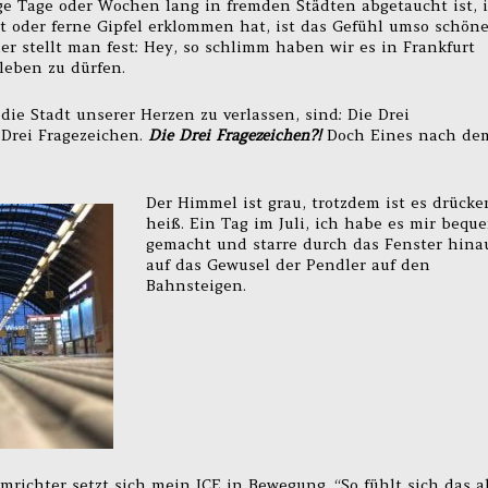
e Tage oder Wochen lang in fremden Städten abgetaucht ist, 
oder ferne Gipfel erklommen hat, ist das Gefühl umso schöne
r stellt man fest: Hey, so schlimm haben wir es in Frankfurt
leben zu dürfen.
 die Stadt unserer Herzen zu verlassen, sind: Die Drei
e Drei Fragezeichen.
Die Drei Fragezeichen?!
Doch Eines nach de
Der Himmel ist grau, trotzdem ist es drück
heiß. Ein Tag im Juli, ich habe es mir bequ
gemacht und starre durch das Fenster hina
auf das Gewusel der Pendler auf den
Bahnsteigen.
richter setzt sich mein ICE in Bewegung. “So fühlt sich das a