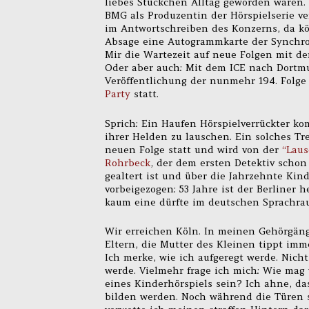
liebes Stückchen Alltag geworden waren
BMG als Produzentin der Hörspielserie ver
im Antwortschreiben des Konzerns, da kö
Absage eine Autogrammkarte der Synchro
Mir die Wartezeit auf neue Folgen mit de
Oder aber auch: Mit dem ICE nach Dortmu
Veröffentlichung der nunmehr 194. Folg
Party
statt.
Sprich: Ein Haufen Hörspielverrückter 
ihrer Helden zu lauschen. Ein solches Tre
neuen Folge statt und wird von der
“Lau
Rohrbeck
, der dem ersten Detektiv schon
gealtert ist und über die Jahrzehnte Kin
vorbeigezogen: 53 Jahre ist der Berliner
kaum eine dürfte im deutschen Sprachra
Wir erreichen Köln. In meinen Gehörgäng
Eltern, die Mutter des Kleinen tippt imm
Ich merke, wie ich aufgeregt werde. Nich
werde. Vielmehr frage ich mich: Wie mag 
eines Kinderhörspiels sein? Ich ahne, da
bilden werden. Noch während die Türen si