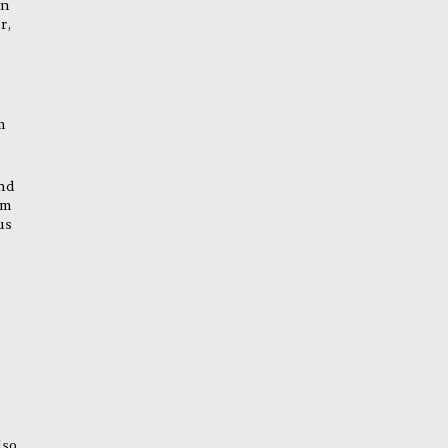
in
r,
m
end
em
us
lso