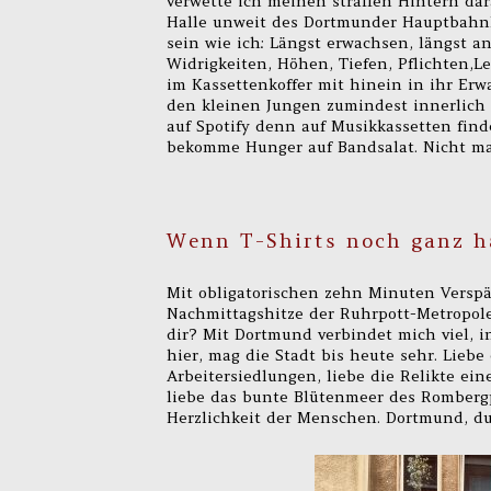
verwette ich meinen straffen Hintern dar
Halle unweit des Dortmunder Hauptbahnho
sein wie ich: Längst erwachsen, längst 
Widrigkeiten, Höhen, Tiefen, Pflichten,L
im Kassettenkoffer mit hinein in ihr Er
den kleinen Jungen zumindest innerlich 
auf Spotify denn auf Musikkassetten find
bekomme Hunger auf Bandsalat. Nicht mal
Wenn T-Shirts noch ganz h
Mit obligatorischen zehn Minuten Verspä
Nachmittagshitze der Ruhrpott-Metropole
dir? Mit Dortmund verbindet mich viel, i
hier, mag die Stadt bis heute sehr. Lieb
Arbeitersiedlungen, liebe die Relikte ei
liebe das bunte Blütenmeer des Rombergp
Herzlichkeit der Menschen. Dortmund, du b