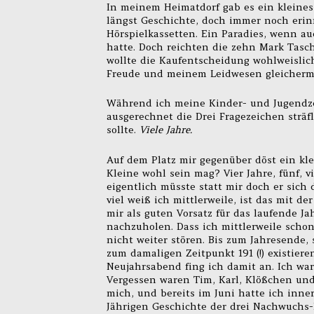
In meinem Heimatdorf gab es ein kleines 
längst Geschichte, doch immer noch erinn
Hörspielkassetten. Ein Paradies, wenn a
hatte. Doch reichten die zehn Mark Tasc
wollte die Kaufentscheidung wohlweislich
Freude und meinem Leidwesen gleicherma
Während ich meine Kinder- und Jugendzeit
ausgerechnet die Drei Fragezeichen sträf
sollte.
Viele Jahre.
Auf dem Platz mir gegenüber döst ein kl
Kleine wohl sein mag? Vier Jahre, fünf, v
eigentlich müsste statt mir doch er sich 
viel weiß ich mittlerweile, ist das mit de
mir als guten Vorsatz für das laufende J
nachzuholen. Dass ich mittlerweile scho
nicht weiter stören. Bis zum Jahresende,
zum damaligen Zeitpunkt 191 (!) existier
Neujahrsabend fing ich damit an. Ich war 
Vergessen waren Tim, Karl, Klößchen und
mich, und bereits im Juni hatte ich inn
Jährigen Geschichte der drei Nachwuchs-D