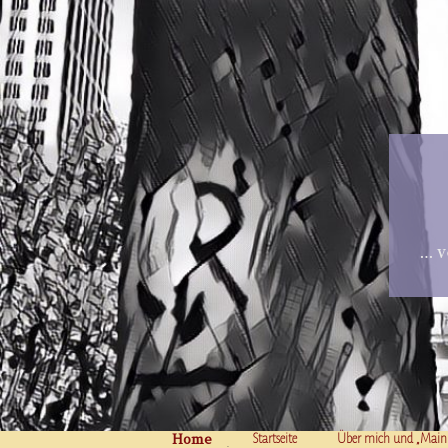
… v
Home
Skip to content
Startseite
Über mich und „Main