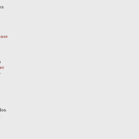
Y
es
ease
n
er
e
los.
n