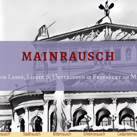
MAINRAUSCH
om Leben, Lieben & Untergehen in Frankfurt am Ma
rausch“
Stadtrausch
Bilderrausch
Erlebnisrausch
Gedankenra