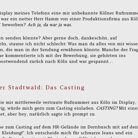
 Display meines Telefons eine mir unbekannte Kölner Rufnumm
war ein netter Herr Hamm von einer Produktionsfirma aus Köl
z” beworben?
Ach ja, da war ja was.
n senden könnte? Aber gerne doch, dankeschön, auf
ln, staune ich nicht schlecht: Was man da alles von mir wiss
en, die man in der Sendung erwähnen könnte. Manche der Fra
he kommentierte ich mit der Bewerbung, sie gehörten ins
en postwendend zurück nach Köln und war gespannt…
er Stadtwald: Das Casting
ie mir mittlerweile vertraute Rufnummer aus Köln im Display, 
rig, würde mich gern zum Casting einladen.
CASTING?
Mit ein
t, aber hey, natürlich sagte ich prompt zu.
eise zum Casting auf dem HR-Gelände im Dornbusch mit auf den
 Kleidung!”. Ich entscheide mich für schwarze Jeans und ein