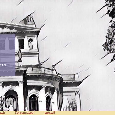
in.
usch
Konsumrausch
Lesestoff