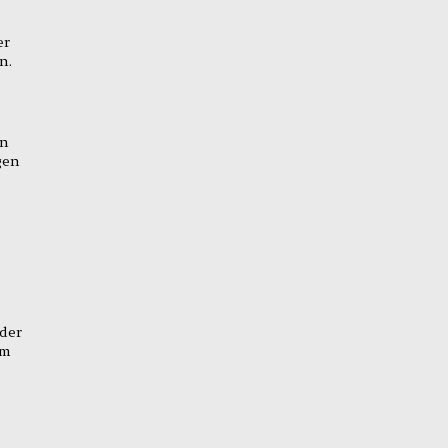
er
n.
en
gen
der
em