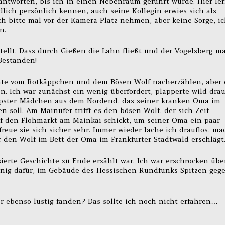
antworten, bis ich in einen Nebenraum geführt wurde. Hier le
ich persönlich kennen, auch seine Kollegin erwies sich als
ch bitte mal vor der Kamera Platz nehmen, aber keine Sorge, i
n.
ellt. Dass durch Gießen die Lahn fließt und der Vogelsberg ma
Bestanden!
ichte vom Rotkäppchen und dem Bösen Wolf nacherzählen, aber
n. Ich war zunächst ein wenig überfordert, plapperte wild drau
ipster-Mädchen aus dem Nordend, das seiner kranken Oma im
 soll. Am Mainufer trifft es den bösen Wolf, der sich Zeit
uf den Flohmarkt am Mainkai schickt, um seiner Oma ein paar
reue sie sich sicher sehr. Immer wieder lache ich drauflos, ma
den Wolf im Bett der Oma im Frankfurter Stadtwald erschlägt
ierte Geschichte zu Ende erzählt war. Ich war erschrocken übe
enig dafür, im Gebäude des Hessischen Rundfunks Spitzen geg
r ebenso lustig fanden? Das sollte ich noch nicht erfahren…