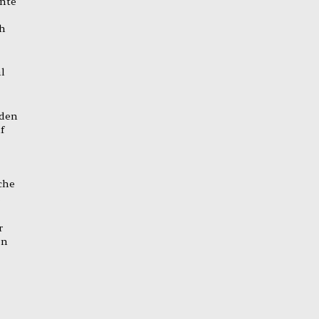
rnte
ch
l
 den
f
che
.
r
en