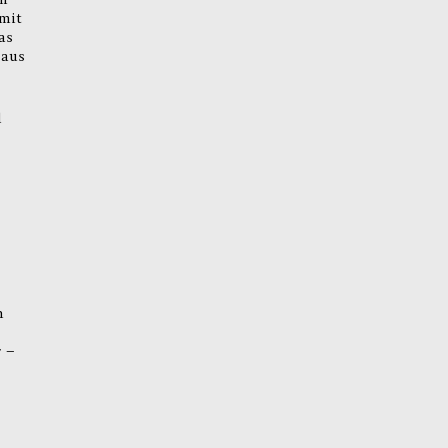
mit
as
 aus
d
n
r –