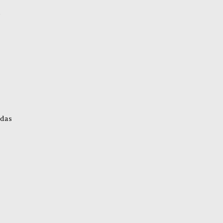
d
 das