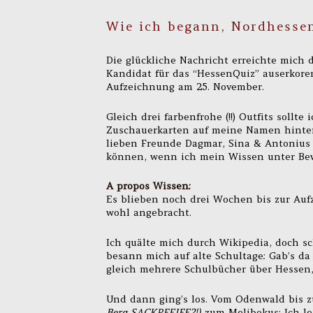
Wie ich begann, Nordhessen
Die glückliche Nachricht erreichte mich 
Kandidat für das “HessenQuiz” auserkore
Aufzeichnung am 25. November.
Gleich drei farbenfrohe (!!) Outfits sollt
Zuschauerkarten auf meine Namen hinterl
lieben Freunde Dagmar, Sina & Antonius
können, wenn ich mein Wissen unter Bewe
A propos Wissen:
Es blieben noch drei Wochen bis zur Auf
wohl angebracht.
Ich quälte mich durch Wikipedia, doch s
besann mich auf alte Schultage: Gab’s d
gleich mehrere Schulbücher über Hessen, 
Und dann ging’s los. Vom Odenwald bis z
Berg SACKPFEIFE?!)
zum Melibokus: Ich le