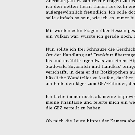
Abermals galt es zahlreiche Fragen zu be
ich den netten Herrn Hamm aus Köln endl
außergewöhnlich freundlich. Ich solle do
solle einfach so sein, wie ich es immer bi
Mir wurden zehn Fragen über Hessen gest
ein Vulkan war, wusste ich gerade noch. 
Nun sollte ich frei Schnauze die Gesch
Ort der Handlung auf Frankfurt übertrage
los und erzählte irgendwas von einem H
Stadtwald Soyamilch und Handkäs’ bringen
verschafft, in dem er das Rotkäppchen a
hässliche Wandteller zu kaufen, darüber f
am Ende den Jäger zum GEZ-Fahnder, der 
Ich lache immer noch, als meine improvis
meine Phantasie und feierte mich ein w
die GEZ verteilt zu haben.
Ob mich die Leute hinter der Kamera abe