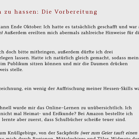
 zu hassen: Die Vorbereitung
dann Ende Oktober: Ich hatte es tatsächlich geschafft und war 
n! Außerdem ereilten mich abermals zahlreiche Hinweise für d
e ich doch bitte mitbringen, außerdem dürfte ich drei
egen lassen. Hatte ich natürlich gleich gemacht, sodass mein
 im Publikum sitzen können und mir die Daumen drücken
is stelle.
zeichnung, ein wenig der Auffrischung meiner Hessen-Skills w
chnell wurde mir das Online–Lernen zu unübersichtlich. Ich
a nicht mal Heimat- und Erdkunde? Bei Amazon bestellte ich
lernte aber zuerst, dass Schulbücher scheiße teuer sind.
um Knüllgebirge, von der Sackpfeife
(wer zum Geier tauft einen
se mich durch Regionen, Mittelgebirge und Täler. Widmete d