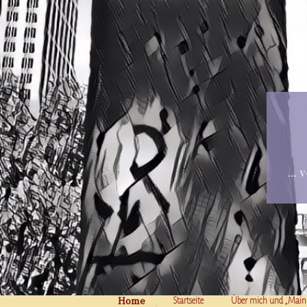
… v
Home
Skip to content
Startseite
Über mich und „Main