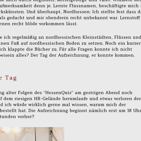
fmerksamkeit denn je. Lernte Flussnamen, beschäftigte mich 
skünsten. Und überhaupt, Nordhessen: Ich stellte fest dass d
als gedacht und mir obendrein recht unbekannt war. Lernstoff
enen recht blöde vorkommen lässt.
te ich regelmäßig an nordhessischen Kleinstädten, Flüssen un
einen Fuß auf nordhessischen Boden zu setzen. Noch ein kurzer
ich klappte die Bücher zu. Für alle Fragen konnte ich nicht
eisein alles? Der Tag der Aufzeichnung, er konnte kommen.
e Tag
ing alter Folgen des “HessenQuiz” am gestrigen Abend noch
uf dem riesigen HR-Gelände herumlaufe und etwas verloren de
und ich würde wirklich gerne mal wissen, warum mich der
bestellt hat. Die Aufzeichnung beginnt nämlich erst um 18 Uh
 Stunden vorher?