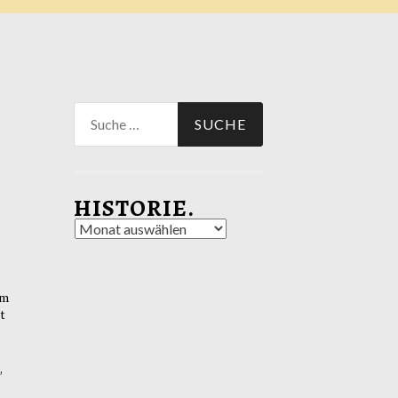
Suche
nach:
HISTORIE.
Historie.
im
t
,