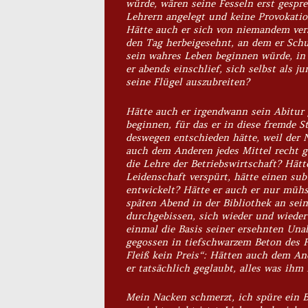
würde, wären seine Fesseln erst gespre
Lehrern angelegt und keine Provokatio
Hätte auch er sich von niemandem ver
den Tag herbeigesehnt, an dem er Schu
sein
wahres
Leben beginnen würde, in 
er abends einschlief, sich selbst als j
seine Flügel auszubreiten?
Hätte auch er irgendwann sein Abitur 
beginnen, für das er in diese fremde S
deswegen entschieden hätte, weil der
auch dem Anderen jedes Mittel recht 
die Lehre der Betriebswirtschaft? Hät
Leidenschaft verspürt, hätte einen su
entwickelt? Hätte er auch er nur müh
späten Abend in der Bibliothek an sei
durchgebissen, sich wieder und wiede
einmal die Basis seiner ersehnten Una
gegossen in tiefschwarzem Beton des F
Fleiß kein Preis“: Hätten auch dem An
er tatsächlich geglaubt, alles was ihm 
Mein Nacken schmerzt, ich spüre ein Bre