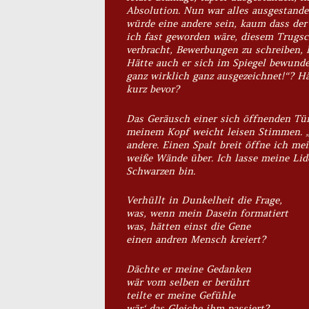
Absolution.
Nun war alles ausgestande
würde eine andere sein, kaum dass der
ich fast geworden wäre, diesem Trugsc
verbracht, Bewerbungen zu schreiben, 
Hätte auch er sich im Spiegel bewunder
ganz wirklich ganz ausgezeichnet!“
? Hä
kurz bevor?
Das Geräusch einer sich öffnenden Tür
meinem Kopf weicht leisen Stimmen. „E
andere. Einen Spalt breit öffne ich m
weiße Wände über. Ich lasse meine Lide
Schwarzen bin.
Verhüllt in Dunkelheit die Frage,
was, wenn mein Dasein formatiert
was, hätten einst die Gene
einen andren Mensch kreiert?
Dächte er meine Gedanken
wär vom selben er berührt
teilte er meine Gefühle
wär‘ das Gleiche ihm passiert?