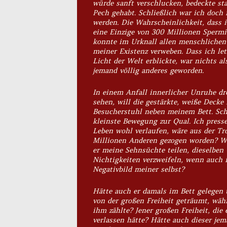
würde sanft verschlucken, bedeckte sta
Pech gehabt. Schließlich war ich doch
werden. Die Wahrscheinlichkeit, dass i
eine Einzige von 300 Millionen Spermi
konnte im Urknall allen menschlichen
meiner Existenz verweben. Dass ich let
Licht der Welt erblickte, war nichts al
jemand völlig anderes geworden.
In einem Anfall innerlicher Unruhe dr
sehen, will die gestärkte, weiße Decke 
Besucherstuhl neben meinem Bett. Sc
kleinste Bewegung zur Qual. Ich press
Leben wohl verlaufen, wäre aus der Tr
Millionen Anderen gezogen worden? Wä
er meine Sehnsüchte teilen, dieselbe
Nichtigkeiten verzweifeln, wenn auch i
Negativbild meiner selbst?
Hätte auch er damals im Bett gelegen 
von der großen Freiheit geträumt, wäh
ihm zählte? Jener großen Freiheit, die
verlassen hätte? Hätte auch dieser je