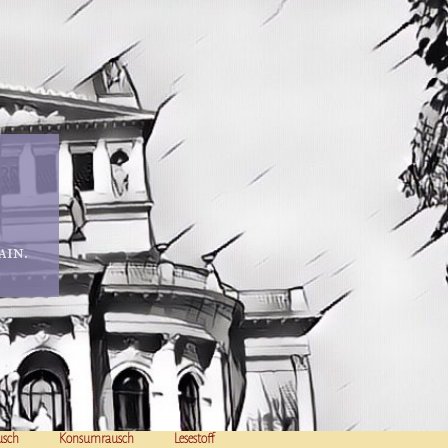
in.
usch
Konsumrausch
Lesestoff