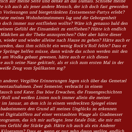
h mich auf meine Seite und denke an das Damals. Schließe meine
e ich auch als jener andere Mensch, der ich doch fast geworden
 Vorlesungen und biergetränkten Erstsemester-Partys erlebt?
tratze meines Wohnheimzimmers lag und die Geborgenheit
h doch immer nur entfliehen wollte? Wäre ich genauso bald den
einem Gefühl der Einsamkeit zu entfliehen? Hätte ich endlich
 Mädchen an der Theke anzusprechen? Oder aber hätte dieser
n, wieder und wieder alleine nach Hause zu gehen? Hätte auch er
ureden, dass ihm schlicht ein wenig
Rock‘n‘Roll
fehle? Dass er
die Sprünge helfen müsse, dann würde das schon werden mit den
am Wodka gebaut gewesen, hätte auch er sich dieses
e auch seine Nase gekitzelt, als er sich zum ersten Mal in der
 weiße Zeug vom Spülkasten zog?
n anderer. Vergilbte Erinnerungen legen sich über das Gemetzel
omentaufnahmen. Zwei Semester, verbracht in einem
usch und Kater. Das böse Erwachen, die Frauengeschichten
‘Roll und weißen Linien noch immer allein die meiner
 im Januar, an dem ich in einem verdreckten Spiegel eines
sbadezimmers den Grund all meines Unglücks zu erkennen
ei Digitalziffern auf einer verstaubten Waage als Gradmesser
programm, das ich mir auflegte. Jene fatale Diät, die mir mit
eres Gefühl der Stärke gab. Hätte ich auch als ein Anderer
i Kilogramm? Dass er, wenn er nur zehn davon verlöre, endlich