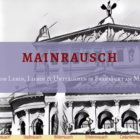
MAINRAUSCH
om Leben, Lieben & Untergehen in Frankfurt am Ma
rausch“
Stadtrausch
Bilderrausch
Erlebnisrausch
Gedankenra