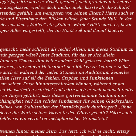
ngt? Ja, hätte auch er Rebell gespielt, sich grundlos mit seinen
n ausgelassen, weil er doch nichts mehr hasste als die Schule?
standen gefühlt, am wenigsten von seinen Eltern? Hätte auch er
le und Elternhaus den Rücken würde, jener Stunde Null, in der
der aus dem „Wollen“ ein „Sollen“ würde? Hätte auch er, bevor
ungen Adler vorgestellt, der im Horst saß und darauf lauerte,
gemacht, mehr schlecht als recht? Allein, um dieses Studium zu
tadt gezogen wäre? Jenes Studium, für das er sich allein
 Numerus Clausus ihm keine andere Wahl gelassen hatte? Wäre
gewesen, um seinem Heimatdorf den Rücken zu kehren – selbst
te auch er während der vielen Stunden im Auditorium keinerlei
btilen Hass auf all die Zahlen, Graphen und Funktionen
sam seinen Frust hinunterschlucken können, während er am
nen Hausarbeiten schrieb? Und hätte auch er sich dennoch tapfer
r vor Augen geführt, dass dieses gottverdammte Studium nun
bhängigkeit sei? Ein solides Fundament für seinen Glückspalast,
leißes, von Stahlstreben der Hartnäckigkeit durchzogen? „Ohne
deren die Worte seines Vaters in den Ohren gehallt? Hätte auch
fehle, sei ein verfickter metaphorischer Grundstein?
nnen hinter meiner Stirn. Das Jetzt, ich will es nicht, ertrag’