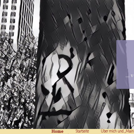
… v
Home
Skip to content
Startseite
Über mich und „Main