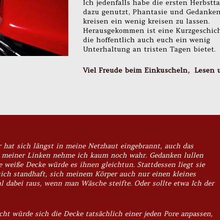
Ich jedenfalls habe die ersten Herbstt
dazu genutzt, Phantasie und Gedanke
kreisen ein wenig kreisen zu lassen.
Herausgekommen ist eine Kurzgeschich
die hoffentlich auch euch ein wenig
Unterhaltung an tristen Tagen bietet.
Viel Freude beim Einkuscheln, Lesen 
 hat sich längst in meine Netzhaut eingebrannt, auch das
 meiner Linken nehme ich kaum noch wahr. Gedanken lullen
 weiße Decke würde es ihnen gleichtun. Stattdessen liegt sie
sich standhaft, sich meinem Körper auch nur einen kleines
 dabei raus, wenn man Wäsche steifte. Oder sollte etwa
Ich
der
eicht würde sich die Decke tatsächlich einer jeden Pore anpassen,