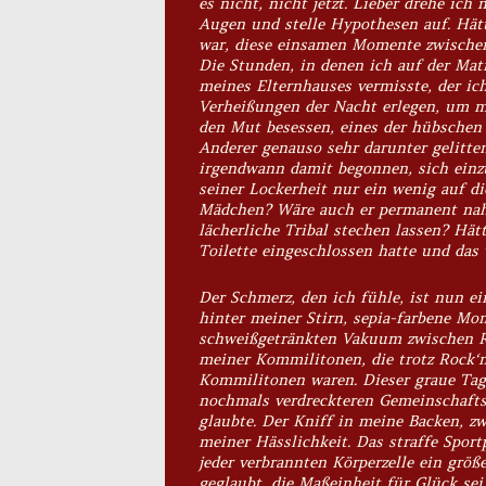
es nicht, nicht jetzt. Lieber drehe ic
Augen und stelle Hypothesen auf. Hätt
war, diese einsamen Momente zwischen
Die Stunden, in denen ich auf der Ma
meines Elternhauses vermisste, der ic
Verheißungen der Nacht erlegen, um m
den Mut besessen, eines der hübschen
Anderer genauso sehr darunter gelitte
irgendwann damit begonnen, sich einz
seiner Lockerheit nur ein wenig auf 
Mädchen? Wäre auch er permanent nah 
lächerliche Tribal stechen lassen? Hätt
Toilette eingeschlossen hatte und das
Der Schmerz, den ich fühle, ist nun ei
hinter meiner Stirn, sepia-farbene M
schweißgetränkten Vakuum zwischen Ra
meiner Kommilitonen, die trotz Rock‘n
Kommilitonen waren
.
Dieser graue Tag
nochmals verdreckteren Gemeinschaft
glaubte. Der Kniff in meine Backen, zw
meiner Hässlichkeit. Das straffe Sport
jeder verbrannten Körperzelle ein größ
geglaubt, die Maßeinheit für Glück se