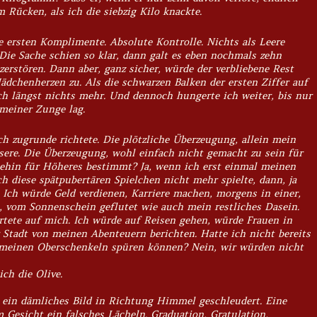
Rücken, als ich die siebzig Kilo knackte.
ersten Komplimente. Absolute Kontrolle. Nichts als Leere
Die Sache schien so klar, dann galt es eben nochmals zehn
erstören. Dann aber, ganz sicher, würde der verbliebene Rest
ädchenherzen zu. Als die schwarzen Balken der ersten Ziffer auf
ch längst nichts mehr. Und dennoch hungerte ich weiter, bis nur
meiner Zunge lag.
ich zugrunde richtete. Die plötzliche Überzeugung, allein mein
ere. Die Überzeugung, wohl einfach nicht gemacht zu sein für
nehin für Höheres bestimmt? Ja, wenn ich erst einmal meinen
h diese spätpubertären Spielchen nicht mehr spielte, dann, ja
 Ich würde Geld verdienen, Karriere machen, morgens in einer,
 vom Sonnenschein geflutet wie auch mein restliches Dasein.
rtete auf mich. Ich würde auf Reisen gehen, würde Frauen in
 Stadt von meinen Abenteuern berichten. Hatte ich nicht bereits
 meinen Oberschenkeln spüren können? Nein, wir würden nicht
ich die Olive.
r ein dämliches Bild in Richtung Himmel geschleudert. Eine
m Gesicht ein falsches Lächeln.
Graduation, Gratulation,