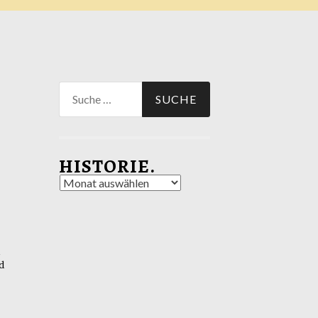
Suche
nach:
HISTORIE.
Historie.
a
d