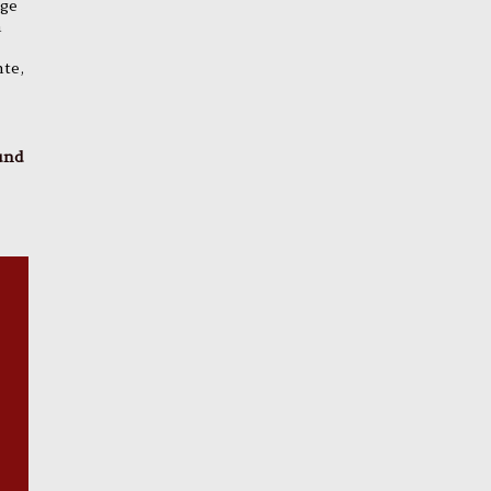
age
n
te,
und