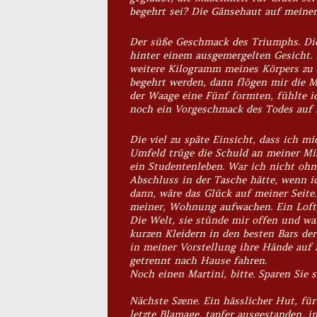
begehrt sei? Die Gänsehaut auf meinem 
Der süße Geschmack des Triumphs. Die 
hinter einem ausgemergelten Gesicht. 
weitere Kilogramm meines Körpers zu z
begehrt werden, dann flögen mir die M
der Waage eine Fünf formten, fühlte i
noch ein Vorgeschmack des Todes auf 
Die viel zu späte Einsicht, dass ich m
Umfeld trüge die Schuld an meiner Mis
ein Studentenleben. War ich nicht oh
Abschluss in der Tasche hätte, wenn ic
dann, wäre das Glück auf meiner Seite.
meiner, Wohnung aufwachen. Ein Loft,
Die Welt, sie stünde mir offen und wa
kurzen Kleidern in den besten Bars der
in meiner Vorstellung ihre Hände auf
getrennt nach Hause fahren.
Noch einen Martini, bitte. Sparen Sie s
Nächste Szene. Ein hässlicher Hut, fü
letzte Blamage, tapfer ausgestanden, i