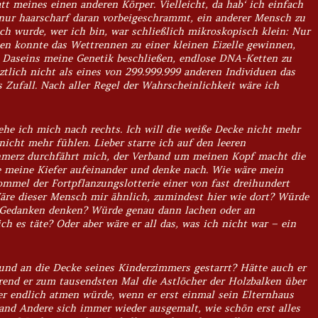
tt meines einen anderen Körper. Vielleicht, da hab‘ ich einfach
 nur haarscharf daran vorbeigeschrammt, ein anderer Mensch zu
ch wurde, wer ich bin, war schließlich mikroskopisch klein: Nur
en konnte das Wettrennen zu einer kleinen Eizelle gewinnen,
 Daseins meine Genetik beschließen, endlose DNA-Ketten zu
ztlich nicht als eines von 299.999.999 anderen Individuen das
s Zufall. Nach aller Regel der Wahrscheinlichkeit wäre ich
ehe ich mich nach rechts. Ich will die weiße Decke nicht mehr
nicht mehr fühlen. Lieber starre ich auf den leeren
hmerz durchfährt mich, der Verband um meinen Kopf macht die
e meine Kiefer aufeinander und denke nach. Wie wäre mein
ommel der Fortpflanzungslotterie einer von fast dreihundert
re dieser Mensch mir ähnlich, zumindest hier wie dort? Würde
n Gedanken denken? Würde genau dann lachen oder an
ch es täte? Oder aber wäre er all das, was ich nicht war –
ein
und an die Decke seines Kinderzimmers gestarrt? Hätte auch er
rend er zum tausendsten Mal die Astlöcher der Holzbalken über
 er endlich atmen würde, wenn er erst einmal sein Elternhaus
mand Andere sich immer wieder ausgemalt, wie schön erst alles