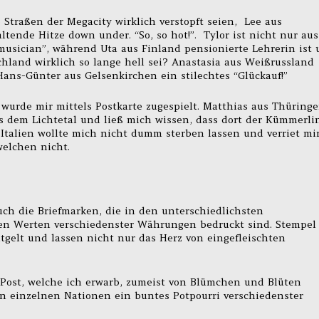
 Straßen der Megacity wirklich verstopft seien, Lee aus
tende Hitze down under. “So, so hot!”. Tylor ist nicht nur aus
musician”, während Uta aus Finland pensionierte Lehrerin ist
hland wirklich so lange hell sei? Anastasia aus Weißrussland
ans-Günter aus Gelsenkirchen ein stilechtes “Glückauf!”
wurde mir mittels Postkarte zugespielt. Matthias aus Thüring
us dem Lichtetal und ließ mich wissen, dass dort der Kümmerli
Italien wollte mich nicht dumm sterben lassen und verriet mir
welchen nicht.
ch die Briefmarken, die in den unterschiedlichsten
en Werten verschiedenster Währungen bedruckt sind. Stempel
tgelt und lassen nicht nur das Herz von eingefleischten
Post, welche ich erwarb, zumeist von Blümchen und Blüten
n einzelnen Nationen ein buntes Potpourri verschiedenster