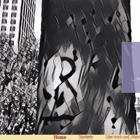
… v
Home
Skip to content
Startseite
Über mich und „Main