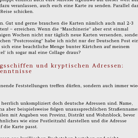
zu veranlassen, auch euch eine Karte zu senden. Parallel da
 Reise schicken.
ben. Gut und gerne brauchen die Karten nämlich auch mal 2-3
sten! – erreichen. Wenn die “Maschinerie” aber erst einmal
nigen Wochen nicht nur täglich neue Karten versenden, sonde
hen “Postcrossing” habe ich nicht nur der Deutschen Post ei
 sich eine beachtliche Menge bunter Kärtchen auf meinem
el’ ich sogar mal eine Collage draus?
gsschiffen und kryptischen Adressen:
enntnisse
annende Feststellungen treffen dürfen, sondern auch immer wie
e herrlich unkompliziert doch deutsche Adressen sind. Name,
 China aber beispielsweise folgen unaussprechlichen Straßennam
eilen mit Angaben von Provinz, Distrikt und Wohnblock, bevor
nliches wie eine Postleitzahl darstellen und die Adresse
f die Karte passt.