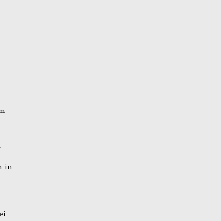
s
em
r
h in
ei