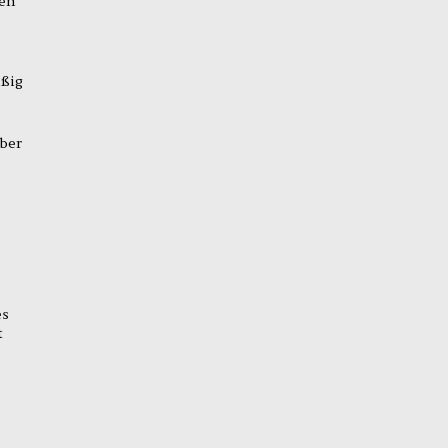
ben
äßig
ber
es
t