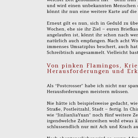
und wird einen unbekannten Menschen da
könnt ihr nun eine weitere Karte auf die
Erneut gilt es nun, sich in Geduld zu ü
Wochen, ehe sie ihr Ziel – euren Briefka
angelaufen ist, könnt ihr schon nach we
natürlich auch empfangen. Nach acht Woc
immenses Umsatzplus beschert, auch hat
Schreibtisch angesammelt. Vielleicht bast
Von pinken Flamingos, Krie
Herausforderungen und Erk
Als “Postcrosser” habe ich nicht nur sp
Herausforderungen meistern müssen.
Nie hätte ich beispielsweise gedacht, wi
Straße, Postleitzahl, Stadt – fertig. In
wie “JinJianJiaYuan” noch fünf weitere Z
irgendwelche Zahlenreihen wohl etwas äh
schlussendlich nur mit Ach und Krach au