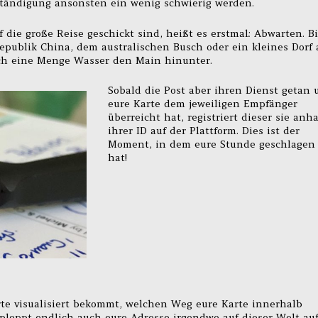
ständigung ansonsten ein wenig schwierig werden.
 die große Reise geschickt sind, heißt es erstmal: Abwarten. Bi
republik China, dem australischen Busch oder ein kleines Dorf
ßlich eine Menge Wasser den Main hinunter.
Sobald die Post aber ihren Dienst getan 
eure Karte dem jeweiligen Empfänger
überreicht hat, registriert dieser sie anh
ihrer ID auf der Plattform. Dies ist der
Moment, in dem eure Stunde geschlagen
hat!
rte visualisiert bekommt, welchen Weg eure Karte innerhalb
loppt endlich auch eure Adresse irgendwo auf dieser Welt au