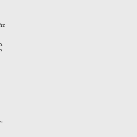
tz.
n,
n
er