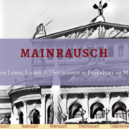
MAINRAUSCH
om Leben, Lieben & Untergehen in Frankfurt am Ma
rausch“
Stadtrausch
Bilderrausch
Erlebnisrausch
Gedankenra