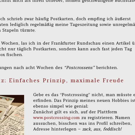
schrift mich als ihren Urheber, formen geschwungene Buchsta
ch schrieb zwar häufig Postkarten, doch empfing ich äußerst
chten lediglich regelmäßig meine Tageszeitung sowie unregelm
 Stapeln türmte.
Wochen, las ich in der Frankfurter Rundschau einen Artikel ü
icht nur täglich Postkarten, sondern kann auch fast jeden Tag
ox fischen.
rungen nach acht Wochen des
“Postcrossens”
berichten.
z: Einfaches Prinzip, maximale Freude
Gebe es das “Postcrossing” nicht, man müsste 
erfinden. Das Prinzip meines neuen Hobbies is
ebenso simpel wie genial:
Zunächst gilt es sich, auf der Plattform
www.postcrossing.com
zu registrieren. Namen
aussuchen, bisschen was ins Profil schreiben,
Adresse hinterlegen –
zack, aus, feddisch!