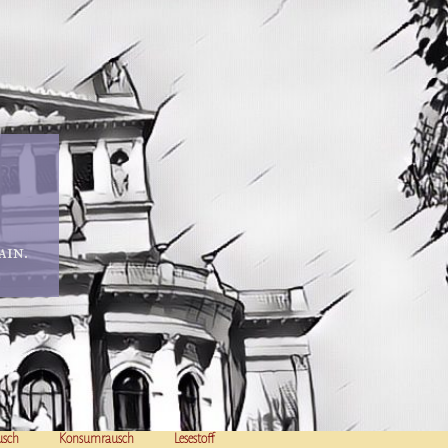
in.
usch
Konsumrausch
Lesestoff