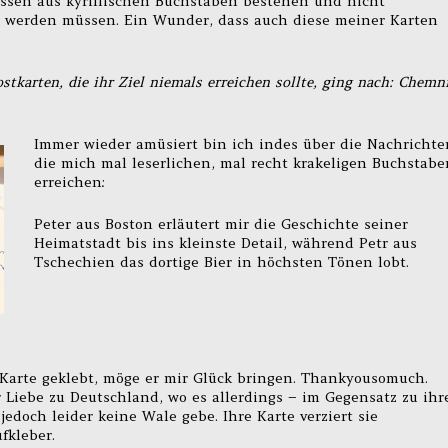
ssen aus kyrillischen Buchstaben bestehen und nicht
t werden müssen. Ein Wunder, dass auch diese meiner Karten
tkarten, die ihr Ziel niemals erreichen sollte, ging nach: Chemni
Immer wieder amüsiert bin ich indes über die Nachrichte
die mich mal leserlichen, mal recht krakeligen Buchstabe
erreichen:
Peter aus Boston erläutert mir die Geschichte seiner
Heimatstadt bis ins kleinste Detail, während Petr aus
Tschechien das dortige Bier in höchsten Tönen lobt.
 Karte geklebt, möge er mir Glück bringen. Thankyousomuch.
 Liebe zu Deutschland, wo es allerdings – im Gegensatz zu ihr
edoch leider keine Wale gebe. Ihre Karte verziert sie
fkleber.