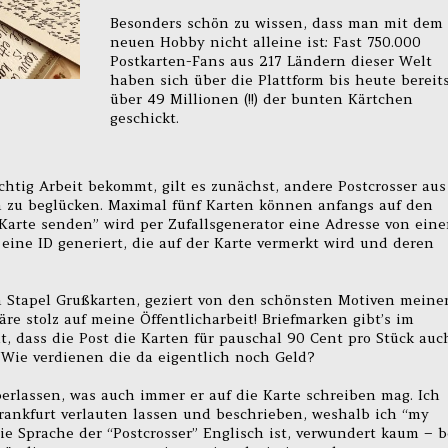
Besonders schön zu wissen, dass man mit dem
neuen Hobby nicht alleine ist: Fast 750.000
Postkarten-Fans aus 217 Ländern dieser Welt
haben sich über die Plattform bis heute bereit
über 49 Millionen (!!) der bunten Kärtchen
geschickt.
chtig Arbeit bekommt, gilt es zunächst, andere Postcrosser aus
n zu beglücken. Maximal fünf Karten können anfangs auf den
“Karte senden” wird per Zufallsgenerator eine Adresse von ein
ine ID generiert, die auf der Karte vermerkt wird und deren
m Stapel Grußkarten, geziert von den schönsten Motiven meine
re stolz auf meine Öffentlicharbeit! Briefmarken gibt’s im
, dass die Post die Karten für pauschal 90 Cent pro Stück auc
t! Wie verdienen die da eigentlich noch Geld?
berlassen, was auch immer er auf die Karte schreiben mag. Ich
rankfurt verlauten lassen und beschrieben, weshalb ich “my
ie Sprache der “Postcrosser” Englisch ist, verwundert kaum – b