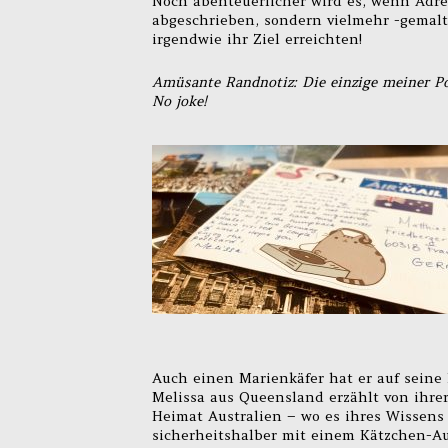
Noch abenteuerlicher wird es, wenn Adre
abgeschrieben, sondern vielmehr -gemal
irgendwie ihr Ziel erreichten!
Amüsante Randnotiz: Die einzige meiner Pos
No joke!
Auch einen Marienkäfer hat er auf seine
Melissa aus Queensland erzählt von ihrer
Heimat Australien – wo es ihres Wissens j
sicherheitshalber mit einem Kätzchen-Au