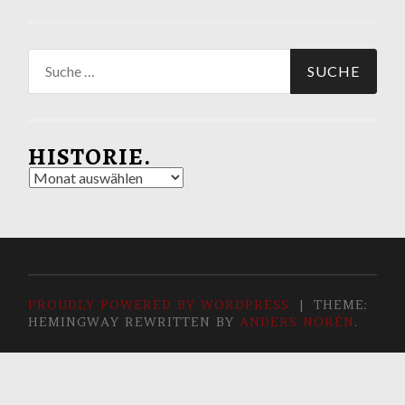
Suche
nach:
HISTORIE.
Historie.
PROUDLY POWERED BY WORDPRESS
|
THEME:
HEMINGWAY REWRITTEN BY
ANDERS NORÉN
.