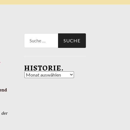
Suche
nach:
d
HISTORIE.
Historie.
bend
 der