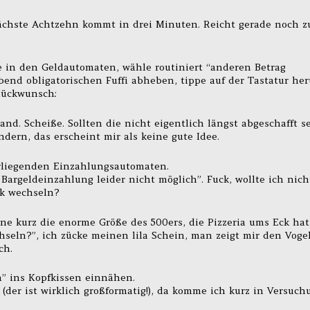
nächste Achtzehn kommt in drei Minuten. Reicht gerade noch 
te in den Geldautomaten, wähle routiniert “anderen Betrag
bend obligatorischen Fuffi abheben, tippe auf der Tastatur he
Glückwunsch:
nd. Scheiße. Sollten die nicht eigentlich längst abgeschafft s
ern, das erscheint mir als keine gute Idee.
rliegenden Einzahlungsautomaten.
Bargeldeinzahlung leider nicht möglich”. Fuck, wollte ich nich
nk wechseln?
une kurz die enorme Größe des 500ers, die Pizzeria ums Eck hat
seln?”, ich zücke meinen lila Schein, man zeigt mir den Vogel
ch.
” ins Kopfkissen einnähen.
 (der ist wirklich großformatig!), da komme ich kurz in Versuch