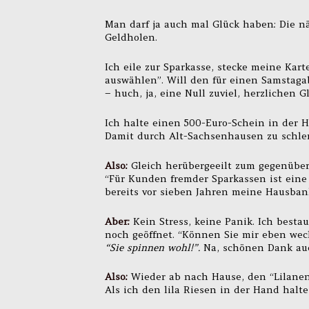
Man darf ja auch mal Glück haben: Die 
Geldholen.
Ich eile zur Sparkasse, stecke meine Kar
auswählen”. Will den für einen Samstaga
– huch, ja, eine Null zuviel, herzlichen 
Ich halte einen 500-Euro-Schein in der Ha
Damit durch Alt-Sachsenhausen zu schlend
Also:
Gleich herübergeeilt zum gegenübe
“Für Kunden fremder Sparkassen ist eine 
bereits vor sieben Jahren meine Hausba
Aber:
Kein Stress, keine Panik. Ich besta
noch geöffnet. “Können Sie mir eben wech
“Sie spinnen wohl!”.
Na, schönen Dank au
Also:
Wieder ab nach Hause, den “Lilanen
Als ich den lila Riesen in der Hand halte