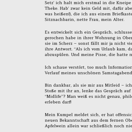
Setz’ ich halt mich erstmal in die Kneip
Theke. Hab’ zwar kein Geld mit, dafür ab
was heißen!), die ich aus einem Briefka
Sitznachbarin, nette Frau, mein Alter.
Es entwickelt sich ein Gespräch, schlusse
gerochen habe in ihrer Wohnung in Oberr
sie im Scherz – sonst fällt mir ja nicht v
ihre Antwort. “Als ich vom Urlaub kam, da
abzuspülen. Und meine Pisse, die hatte 
Ich schaue verstört, too much Informatio
Verlauf meines unschönen Samstagabend
Bin dankbar, als sie mir aus Mitleid – i
Stoße mit ihr an, lenke das Gespräch auf 
“Midlife”? Man weiß es nicht genau, phil
erleben darf!
Mein Kumpel meldet sich, er hat offensi
neuen Bekanntschaft aus dem fernen Ober
Apfelwein allein war schließlich noch ni