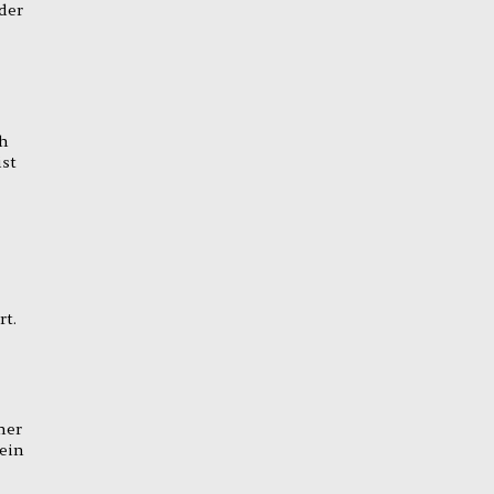
der
ch
ist
rt.
ner
ein