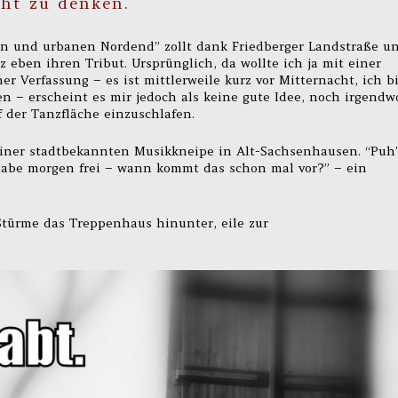
cht zu denken.
en und urbanen Nordend” zollt dank Friedberger Landstraße u
 eben ihren Tribut. Ursprünglich, da wollte ich ja mit einer
r Verfassung – es ist mittlerweile kurz vor Mitternacht, ich b
n – erscheint es mir jedoch als keine gute Idee, noch irgendw
f der Tanzfläche einzuschlafen.
 einer stadtbekannten Musikkneipe in Alt-Sachsenhausen. “Puh”
 habe morgen frei – wann kommt das schon mal vor?” – ein
. Stürme das Treppenhaus hinunter, eile zur