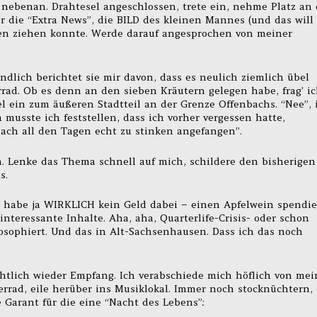
e nebenan. Drahtesel angeschlossen, trete ein, nehme Platz an 
er die “Extra News”, die BILD des kleinen Mannes (und das will
sten ziehen konnte. Werde darauf angesprochen von meiner
ndlich berichtet sie mir davon, dass es neulich ziemlich übel
ad. Ob es denn an den sieben Kräutern gelegen habe, frag’ i
iel ein zum äußeren Stadtteil an der Grenze Offenbachs. “Nee”, 
 musste ich feststellen, dass ich vorher vergessen hatte,
nach all den Tagen echt zu stinken angefangen”.
n. Lenke das Thema schnell auf mich, schildere den bisherigen
s.
ch habe ja WIRKLICH kein Geld dabei – einen Apfelwein spendie
interessante Inhalte. Aha, aha, Quarterlife-Crisis- oder schon
osophiert. Und das in Alt-Sachsenhausen. Dass ich das noch
chtlich wieder Empfang. Ich verabschiede mich höflich von mei
rad, eile herüber ins Musiklokal. Immer noch stocknüchtern, 
e Garant für die eine “Nacht des Lebens”: