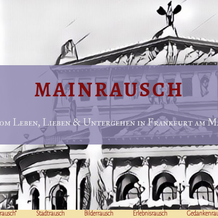
MAINRAUSCH
om Leben, Lieben & Untergehen in Frankfurt am Ma
rausch“
Stadtrausch
Bilderrausch
Erlebnisrausch
Gedankenra