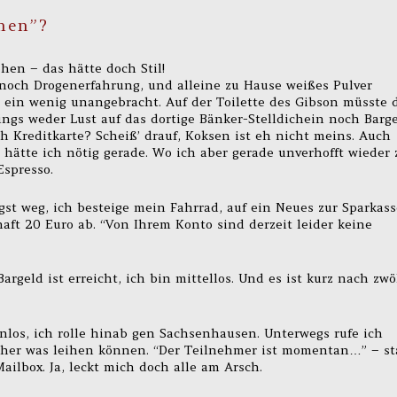
nen”?
hen – das hätte doch Stil!
noch Drogenerfahrung, und alleine zu Hause weißes Pulver
s ein wenig unangebracht. Auf der Toilette des Gibson müsste 
ings weder Lust auf das dortige Bänker-Stelldichein noch Barg
ch Kreditkarte? Scheiß’ drauf, Koksen ist eh nicht meins. Auch
hätte ich nötig gerade. Wo ich aber gerade unverhofft wieder 
Espresso.
gst weg, ich besteige mein Fahrrad, auf ein Neues zur Sparkass
ft 20 Euro ab. “Von Ihrem Konto sind derzeit leider keine
rgeld ist erreicht, ich bin mittellos. Und es ist kurz nach zwöl
nlos, ich rolle hinab gen Sachsenhausen. Unterwegs rufe ich
cher was leihen können. “Der Teilnehmer ist momentan…” – st
ilbox. Ja, leckt mich doch alle am Arsch.