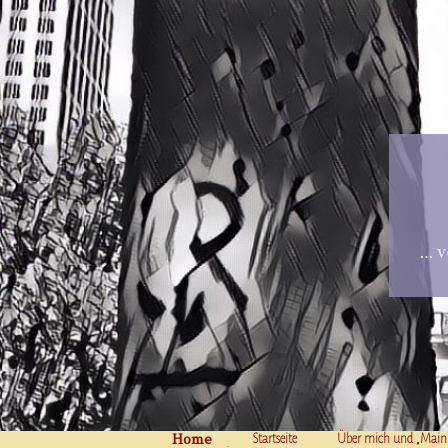
… v
Home
Skip to content
Startseite
Über mich und „Main