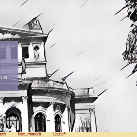
in.
usch
Konsumrausch
Lesestoff