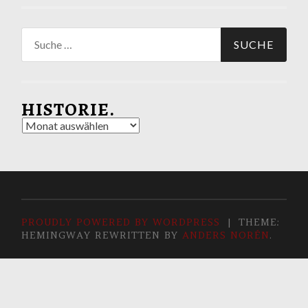
Suche
nach:
HISTORIE.
Historie.
PROUDLY POWERED BY WORDPRESS
|
THEME:
HEMINGWAY REWRITTEN BY
ANDERS NORÉN
.