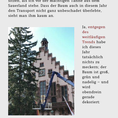
sitzen, als ich vor der mächtigen Tanne aus dem
Sauerland stehe. Dass der Baum auch in diesem Jahr
den Transport nicht ganz unbeschadet überlebte,
sieht man ihm kaum an.
Ja,
entgegen
des
weitläufigen
Trends
habe
ich dieses
Jahr
tatsächlich
nichts zu
meckern; der
Baum ist groß,
grün und
nadelig – und
wird
obendrein
gerade
dekoriert: