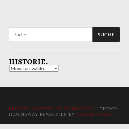
Suche
nach:
HISTORIE.
Historie.
PROUDLY POWERED BY WORDPRESS
|
THEME:
HEMINGWAY REWRITTEN BY
ANDERS NORÉN
.