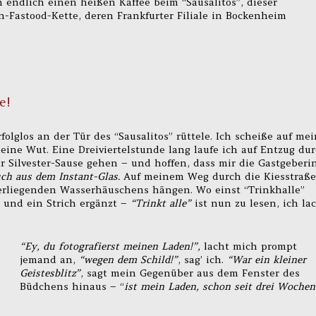
ch endlich einen heißen Kaffee beim “Sausalitos”, dieser
n-Fastood-Kette, deren Frankfurter Filiale in Bockenheim
e!
olglos an der Tür des “Sausalitos” rüttele. Ich scheiße auf mei
eine Wut. Eine Dreiviertelstunde lang laufe ich auf Entzug du
r Silvester-Sause gehen – und hoffen, dass mir die Gastgeberi
uch aus dem Instant-Glas.
Auf meinem Weg durch die Kiesstraße
erliegenden Wasserhäuschens hängen. Wo einst “Trinkhalle”
 und ein Strich ergänzt –
“Trinkt alle”
ist nun zu lesen, ich la
“Ey, du fotografierst meinen Laden!”,
lacht mich prompt
jemand an,
“wegen dem Schild!”
, sag’ ich.
“War ein kleiner
Geistesblitz”
, sagt mein Gegenüber aus dem Fenster des
Büdchens hinaus – “
ist mein Laden, schon seit drei Wochen