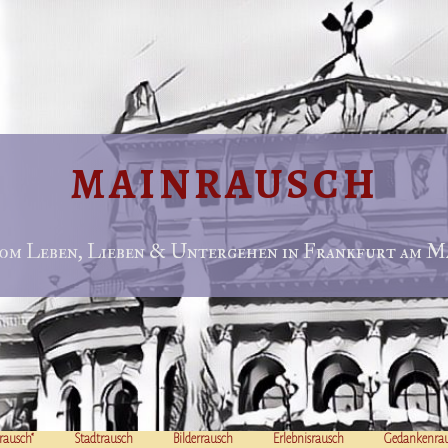
MAINRAUSCH
om Leben, Lieben & Untergehen in Frankfurt am Ma
rausch“
Stadtrausch
Bilderrausch
Erlebnisrausch
Gedankenra