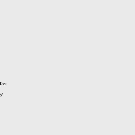
Der
b’