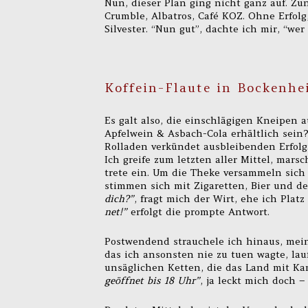
Nun, dieser Plan ging nicht ganz auf. Zu
Crumble, Albatros, Café KOZ. Ohne Erfolg
Silvester. “Nun gut”, dachte ich mir, “we
Koffein-Flaute in Bockenhe
Es galt also, die einschlägigen Kneipen 
Apfelwein & Asbach-Cola erhältlich sein
Rolladen verkündet ausbleibenden Erfolg.
Ich greife zum letzten aller Mittel, marsc
trete ein. Um die Theke versammeln sich 
stimmen sich mit Zigaretten, Bier und 
dich?”
, fragt mich der Wirt, ehe ich Pla
net!”
erfolgt die prompte Antwort.
Postwendend strauchele ich hinaus, meine
das ich ansonsten nie zu tuen wagte, lauf
unsäglichen Ketten, die das Land mit Ka
geöffnet bis 18 Uhr”
, ja leckt mich doch –