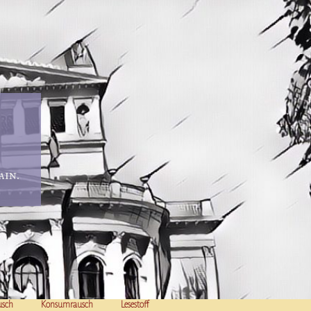
in.
usch
Konsumrausch
Lesestoff