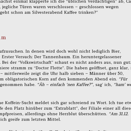
nächst einmal klapperte ich die “üblichen Verdächtigen” ab, Ca
, jegliche Türen waren verschlossen – geschlossen wegen
r geht schon am Silvesterabend Kaffee trinken?”
im
aufzusuchen. In denen wird doch wohl nicht lediglich Bier,
? Erster Versuch: Der Tannenbaum. Ein heruntergelassener
 Bei der “Volkswirtschaft” schaut es nicht anders aus, nun gut:
hiere stramm zu “Doctor Flotte”. Die haben geöffnet, ganz klar, 
– mittlerweile zeigt die Uhr halb sieben – Männer über 50,
dem obligatorischen Korn auf den kommenden Abend ein.
“Für
tz genommen habe.
“Äh – einfach ‘nen Kaffee?”
, sag’ ich,
“ham’ w
 Koffein-Sucht meldet sich gar schreiend zu Wort. Ich tue et
e den Platz hinüber zum “Extrablatt”, der Filiale einer all dies
mpfpreisen, allerdings ohne Herzblut überschütten.
“Am 31.12.
 ich greife zum letzten Mittel.