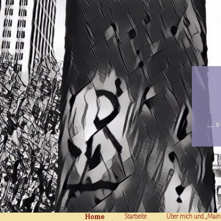
… v
Home
Skip to content
Startseite
Über mich und „Main