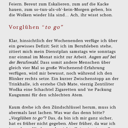
Feiern. Bereut zum Eskalieren, zum auf die Kacke
hauen, zum so-tun-als-ob’-kein-Morgen geben, bis
die Wolken wieder lila sind… Ach, ihr wisst schon.
Vorglühen “
to go”
Klar, hinsichtlich der Wochenenden verfüge ich über
ein gewisses Defizit: Seit ich im Berufsleben stehe,
zitiert mich mein Dienstplan samstags wie sonntags
nur einmal im Monat nicht zur Arbeit.
Augen auf bei
der Berufswahl.
Dass somit andere Menschen über
gleich vier Mal so große Wochenend-Erfahrung
verfügen, wird mir bewusst, noch während ich den
Blinker rechts setze. Ein kurzer Zwischenstopp an der
Trinkhalle, ich erstehe Club Mate, vierzig Zentiliter
Wodka eine Schachtel Zigaretten und ‘ne Packung
Kaugummi für den schlechten Atem.
Kaum drehe ich den Zündschlüssel herum, muss ich
abermals laut lachen. Was war das denn bitte?
„Vorglühen to go“
? Das, da bin ich mir ganz sicher,
hat es früher nicht gegeben. Aber früher, da war ich