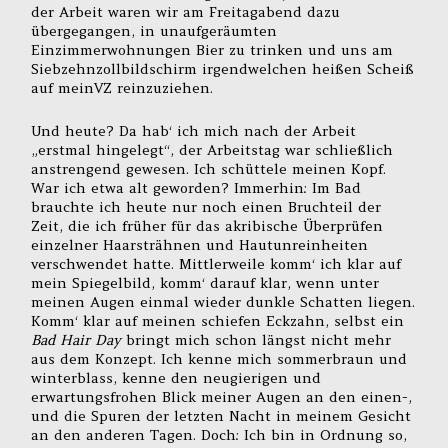
der Arbeit waren wir am Freitagabend dazu
übergegangen, in unaufgeräumten
Einzimmerwohnungen Bier zu trinken und uns am
Siebzehnzollbildschirm irgendwelchen heißen Scheiß
auf meinVZ reinzuziehen.
Und heute? Da hab‘ ich mich nach der Arbeit
„erstmal hingelegt“, der Arbeitstag war schließlich
anstrengend gewesen. Ich schüttele meinen Kopf.
War ich etwa alt geworden? Immerhin: Im Bad
brauchte ich heute nur noch einen Bruchteil der
Zeit, die ich früher für das akribische Überprüfen
einzelner Haarsträhnen und Hautunreinheiten
verschwendet hatte. Mittlerweile komm‘ ich klar auf
mein Spiegelbild, komm‘ darauf klar, wenn unter
meinen Augen einmal wieder dunkle Schatten liegen.
Komm‘ klar auf meinen schiefen Eckzahn, selbst ein
Bad Hair Day
bringt mich schon längst nicht mehr
aus dem Konzept. Ich kenne mich sommerbraun und
winterblass, kenne den neugierigen und
erwartungsfrohen Blick meiner Augen an den einen-,
und die Spuren der letzten Nacht in meinem Gesicht
an den anderen Tagen. Doch: Ich bin in Ordnung so,