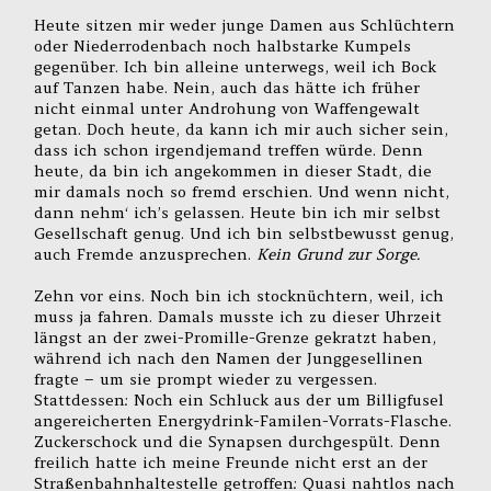
Heute sitzen mir weder junge Damen aus Schlüchtern
oder Niederrodenbach noch halbstarke Kumpels
gegenüber. Ich bin alleine unterwegs, weil ich Bock
auf Tanzen habe. Nein, auch das hätte ich früher
nicht einmal unter Androhung von Waffengewalt
getan. Doch heute, da kann ich mir auch sicher sein,
dass ich schon irgendjemand treffen würde. Denn
heute, da bin ich angekommen in dieser Stadt, die
mir damals noch so fremd erschien. Und wenn nicht,
dann nehm‘ ich’s gelassen. Heute bin ich mir selbst
Gesellschaft genug. Und ich bin selbstbewusst genug,
auch Fremde anzusprechen.
Kein Grund zur Sorge.
Zehn vor eins. Noch bin ich stocknüchtern, weil, ich
muss ja fahren. Damals musste ich zu dieser Uhrzeit
längst an der zwei-Promille-Grenze gekratzt haben,
während ich nach den Namen der Junggesellinen
fragte – um sie prompt wieder zu vergessen.
Stattdessen: Noch ein Schluck aus der um Billigfusel
angereicherten Energydrink-Familen-Vorrats-Flasche.
Zuckerschock und die Synapsen durchgespült. Denn
freilich hatte ich meine Freunde nicht erst an der
Straßenbahnhaltestelle getroffen: Quasi nahtlos nach