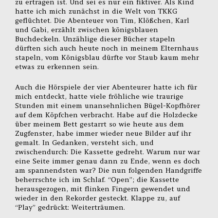
zu ertragen ist. Und sei es nur ein fiktiver. Als Kind
hatte ich mich zunächst in die Welt von TKKG
geflüchtet. Die Abenteuer von Tim, Klößchen, Karl
und Gabi, erzählt zwischen königsblauen
Buchdeckeln. Unzählige dieser Bücher stapeln
dürften sich auch heute noch in meinem Elternhaus
stapeln, vom Königsblau dürfte vor Staub kaum mehr
etwas zu erkennen sein.
Auch die Hörspiele der vier Abenteurer hatte ich für
mich entdeckt, hatte viele fröhliche wie traurige
Stunden mit einem unansehnlichen Bügel-Kopfhörer
auf dem Köpfchen verbracht. Habe auf die Holzdecke
über meinem Bett gestarrt so wie heute aus dem
Zugfenster, habe immer wieder neue Bilder auf ihr
gemalt. In Gedanken, versteht sich, und
zwischendurch: Die Kassette gedreht. Warum nur war
eine Seite immer genau dann zu Ende, wenn es doch
am spannendsten war? Die nun folgenden Handgriffe
beherrschte ich im Schlaf. “Open”; die Kassette
herausgezogen, mit flinken Fingern gewendet und
wieder in den Rekorder gesteckt. Klappe zu, auf
“Play” gedrückt: Weiterträumen.