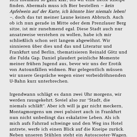
finden. Abermals muss ich Bier bestellen
– kein
Apfelwein auf der Karte, ich könnte hier niemals leben!
–
, doch das tut meiner Laune keinen Abbruch. Auch
ob ich nun gerade in Mitte oder dem Prenzlauer Berg
sitze, ist mir zunehmend egal. Diese Stadt auch nur
ansatzweise verstehen zu wollen, habe ich mir
schließlich schon seit langem abgewöhnt. Wir
sinnieren über dies und das und Literatur und
Frankfurt und Berlin, thematisieren Reinald Götz und
die Fulda Gap. Daniel plaudert peinliche Momente
meiner frühen Jugend aus, bevor wir uns der Erotik
von Autounfällen widmen. Nur gelegentlich müssen
wir unsere Gespräche wegen einer vorbeidröhnenden
U-Bahn kurz unterbrechen.
Irgendwann schlägt es dann zwei Uhr morgens, wir
werden rausgekehrt. Soviel also zur “Stadt, die
niemals schläft”. Aber ich will ja gar nicht meckern,
Montagmorgens um zwei pulsiert auch in Frankfurt
nun nicht unbedingt das eskalative Leben. Als ich
mich aufs Fahrrad schwinge und den Weg ins Hotel
antrete, werfe ich einen Blick auf die Kneipe zurück.
Neben unseren Stühlen steht ein Autoscooter-Wagen.