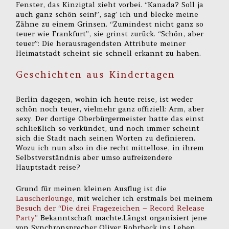
Fenster, das Kinzigtal zieht vorbei. “Kanada? Soll ja
auch ganz schön sein!”, sag’ ich und blecke meine
Zähne zu einem Grinsen. “Zumindest nicht ganz so
teuer wie Frankfurt”, sie grinst zurück. “Schön, aber
teuer”: Die herausragendsten Attribute meiner
Heimatstadt scheint sie schnell erkannt zu haben.
Geschichten aus Kindertagen
Berlin dagegen, wohin ich heute reise, ist weder
schön noch teuer, vielmehr ganz offiziell: Arm, aber
sexy. Der dortige Oberbürgermeister hatte das einst
schließlich so verkündet, und noch immer scheint
sich die Stadt nach seinen Worten zu definieren.
Wozu ich nun also in die recht mittellose, in ihrem
Selbstverständnis aber umso aufreizendere
Hauptstadt reise?
Grund für meinen kleinen Ausflug ist die
Lauscherlounge
, mit welcher ich erstmals bei meinem
Besuch der “Die drei Fragezeichen – Record Release
Party”
Bekanntschaft machte.Längst organisiert jene
von Synchronsprecher Oliver Rohrbeck ins Leben