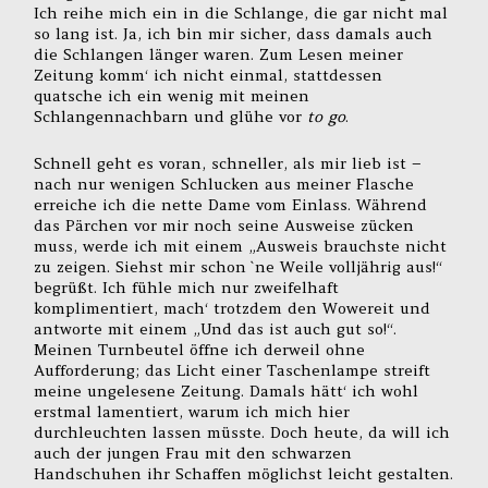
Ich reihe mich ein in die Schlange, die gar nicht mal
so lang ist. Ja, ich bin mir sicher, dass damals auch
die Schlangen länger waren. Zum Lesen meiner
Zeitung komm‘ ich nicht einmal, stattdessen
quatsche ich ein wenig mit meinen
Schlangennachbarn und glühe vor
to go
.
Schnell geht es voran, schneller, als mir lieb ist –
nach nur wenigen Schlucken aus meiner Flasche
erreiche ich die nette Dame vom Einlass. Während
das Pärchen vor mir noch seine Ausweise zücken
muss, werde ich mit einem „Ausweis brauchste nicht
zu zeigen. Siehst mir schon `ne Weile volljährig aus!“
begrüßt. Ich fühle mich nur zweifelhaft
komplimentiert, mach‘ trotzdem den Wowereit und
antworte mit einem „Und das ist auch gut so!“.
Meinen Turnbeutel öffne ich derweil ohne
Aufforderung; das Licht einer Taschenlampe streift
meine ungelesene Zeitung. Damals hätt‘ ich wohl
erstmal lamentiert, warum ich mich hier
durchleuchten lassen müsste. Doch heute, da will ich
auch der jungen Frau mit den schwarzen
Handschuhen ihr Schaffen möglichst leicht gestalten.