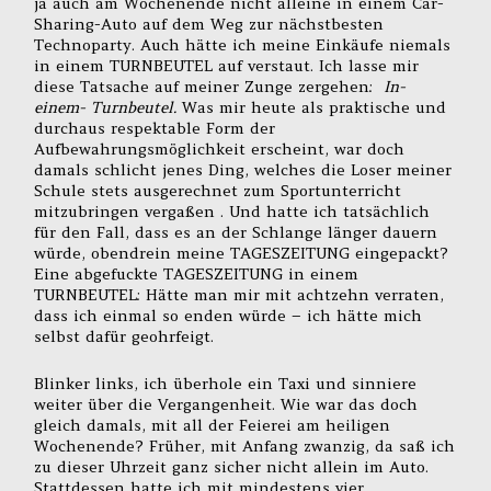
ja auch am Wochenende nicht alleine in einem Car-
Sharing-Auto auf dem Weg zur nächstbesten
Technoparty. Auch hätte ich meine Einkäufe niemals
in einem TURNBEUTEL auf verstaut. Ich lasse mir
diese Tatsache auf meiner Zunge zergehen:
In-
einem- Turnbeutel.
Was mir heute als praktische und
durchaus respektable Form der
Aufbewahrungsmöglichkeit erscheint, war doch
damals schlicht jenes Ding, welches die Loser meiner
Schule stets ausgerechnet zum Sportunterricht
mitzubringen vergaßen . Und hatte ich tatsächlich
für den Fall, dass es an der Schlange länger dauern
würde, obendrein meine TAGESZEITUNG eingepackt?
Eine abgefuckte TAGESZEITUNG in einem
TURNBEUTEL: Hätte man mir mit achtzehn verraten,
dass ich einmal so enden würde – ich hätte mich
selbst dafür geohrfeigt.
Blinker links, ich überhole ein Taxi und sinniere
weiter über die Vergangenheit. Wie war das doch
gleich damals, mit all der Feierei am heiligen
Wochenende? Früher, mit Anfang zwanzig, da saß ich
zu dieser Uhrzeit ganz sicher nicht allein im Auto.
Stattdessen hatte ich mit mindestens vier