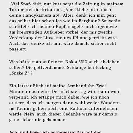
„Viel Spaß dir!“, nur kurz sorgt die Zeitung in meinem
Turnbeutel für Irritation. „Aber klebe bitte noch
deine Handykamera ab!“. Alter, denk‘ ich mir, geht
das selbst hier schon los wie im Berghain? Souverän
schüttele ich meinen Kopf, mogele mich irgendwie
am kreisrunden Aufkleber vorbei, der mir zwecks
Verdeckung der Linse meines iPhone gereicht wird.
Auch das, denke ich mir, wäre damals sicher nicht
passiert.
Was hätte man auf einem Nokia 3510 auch abkleben
sollen? Die gottverdammte Schlange bei fucking
„Snake 2“
?!
Ein letzter Blick auf meine Armbanduhr. Zwei
Minuten nach eins. Der nächste Tag wird dann wohl
verpennt. Ich ertappe mich dabei, wie ich noch
eruiere, dass ich morgen dann wohl weder Wandern
im Taunus gehen noch eine Radtour unternehmen
werde. Nein, auch dieser Gedanke wäre mir damals
ganz sicher nie gekommen.
Ach; und bevor ich es vergesse: Das mit der