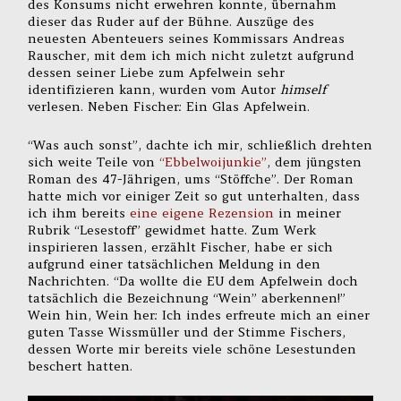
des Konsums nicht erwehren konnte, übernahm
dieser das Ruder auf der Bühne. Auszüge des
neuesten Abenteuers seines Kommissars Andreas
Rauscher, mit dem ich mich nicht zuletzt aufgrund
dessen seiner Liebe zum Apfelwein sehr
identifizieren kann, wurden vom Autor
himself
verlesen. Neben Fischer: Ein Glas Apfelwein.
“Was auch sonst”, dachte ich mir, schließlich drehten
sich weite Teile von
“Ebbelwoijunkie”
, dem jüngsten
Roman des 47-Jährigen, ums “Stöffche”. Der Roman
hatte mich vor einiger Zeit so gut unterhalten, dass
ich ihm bereits
eine eigene Rezension
in meiner
Rubrik “Lesestoff” gewidmet hatte. Zum Werk
inspirieren lassen, erzählt Fischer, habe er sich
aufgrund einer tatsächlichen Meldung in den
Nachrichten. “Da wollte die EU dem Apfelwein doch
tatsächlich die Bezeichnung “Wein” aberkennen!”
Wein hin, Wein her: Ich indes erfreute mich an einer
guten Tasse Wissmüller und der Stimme Fischers,
dessen Worte mir bereits viele schöne Lesestunden
beschert hatten.