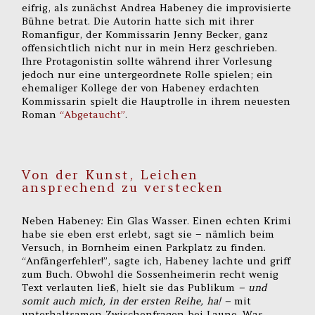
eifrig, als zunächst Andrea Habeney die improvisierte
Bühne betrat. Die Autorin hatte sich mit ihrer
Romanfigur, der Kommissarin Jenny Becker, ganz
offensichtlich nicht nur in mein Herz geschrieben.
Ihre Protagonistin sollte während ihrer Vorlesung
jedoch nur eine untergeordnete Rolle spielen; ein
ehemaliger Kollege der von Habeney erdachten
Kommissarin spielt die Hauptrolle in ihrem neuesten
Roman
“Abgetaucht”
.
Von der Kunst, Leichen
ansprechend zu verstecken
Neben Habeney: Ein Glas Wasser. Einen echten Krimi
habe sie eben erst erlebt, sagt sie – nämlich beim
Versuch, in Bornheim einen Parkplatz zu finden.
“Anfängerfehler!”, sagte ich, Habeney lachte und griff
zum Buch. Obwohl die Sossenheimerin recht wenig
Text verlauten ließ, hielt sie das Publikum
– und
somit auch mich, in der ersten Reihe, ha! –
mit
unterhaltsamen Zwischenfragen bei Laune. Was