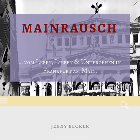
MAINRAUSCH
… vom Leben, Lieben & Untergehen in
Frankfurt am Main.
Menu
S
Skip to content
JENNY BECKER