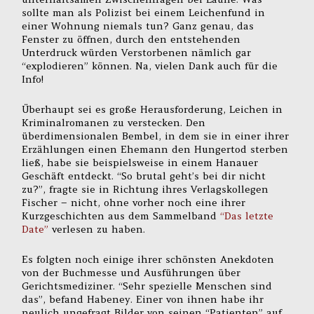
sollte man als Polizist bei einem Leichenfund in
einer Wohnung niemals tun? Ganz genau, das
Fenster zu öffnen, durch den entstehenden
Unterdruck würden Verstorbenen nämlich gar
“explodieren” können. Na, vielen Dank auch für die
Info!
Überhaupt sei es große Herausforderung, Leichen in
Kriminalromanen zu verstecken. Den
überdimensionalen Bembel, in dem sie in einer ihrer
Erzählungen einen Ehemann den Hungertod sterben
ließ, habe sie beispielsweise in einem Hanauer
Geschäft entdeckt. “So brutal geht’s bei dir nicht
zu?”, fragte sie in Richtung ihres Verlagskollegen
Fischer – nicht, ohne vorher noch eine ihrer
Kurzgeschichten aus dem Sammelband
“Das letzte
Date”
verlesen zu haben.
Es folgten noch einige ihrer schönsten Anekdoten
von der Buchmesse und Ausführungen über
Gerichtsmediziner. “Sehr spezielle Menschen sind
das”, befand Habeney. Einer von ihnen habe ihr
neulich ungefragt Bilder von seinen “Patienten” auf