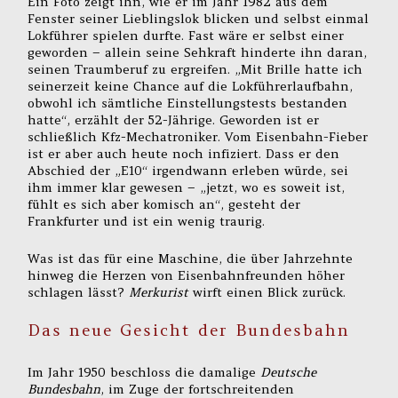
Ein Foto zeigt ihn, wie er im Jahr 1982 aus dem
Fenster seiner Lieblingslok blicken und selbst einmal
Lokführer spielen durfte. Fast wäre er selbst einer
geworden – allein seine Sehkraft hinderte ihn daran,
seinen Traumberuf zu ergreifen. „Mit Brille hatte ich
seinerzeit keine Chance auf die Lokführerlaufbahn,
obwohl ich sämtliche Einstellungstests bestanden
hatte“, erzählt der 52-Jährige. Geworden ist er
schließlich Kfz-Mechatroniker. Vom Eisenbahn-Fieber
ist er aber auch heute noch infiziert. Dass er den
Abschied der „E10“ irgendwann erleben würde, sei
ihm immer klar gewesen – „jetzt, wo es soweit ist,
fühlt es sich aber komisch an“, gesteht der
Frankfurter und ist ein wenig traurig.
Was ist das für eine Maschine, die über Jahrzehnte
hinweg die Herzen von Eisenbahnfreunden höher
schlagen lässt?
Merkurist
wirft einen Blick zurück.
Das neue Gesicht der Bundesbahn
Im Jahr 1950 beschloss die damalige
Deutsche
Bundesbahn
, im Zuge der fortschreitenden