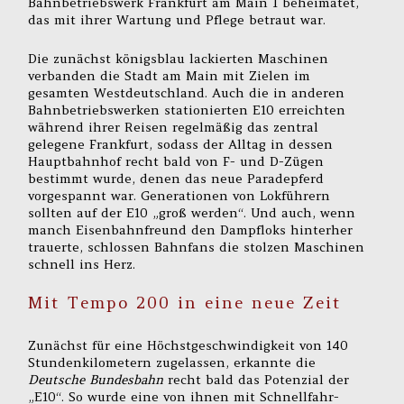
Bahnbetriebswerk Frankfurt am Main 1 beheimatet,
das mit ihrer Wartung und Pflege betraut war.
Die zunächst königsblau lackierten Maschinen
verbanden die Stadt am Main mit Zielen im
gesamten Westdeutschland. Auch die in anderen
Bahnbetriebswerken stationierten E10 erreichten
während ihrer Reisen regelmäßig das zentral
gelegene Frankfurt, sodass der Alltag in dessen
Hauptbahnhof recht bald von F- und D-Zügen
bestimmt wurde, denen das neue Paradepferd
vorgespannt war. Generationen von Lokführern
sollten auf der E10 „groß werden“. Und auch, wenn
manch Eisenbahnfreund den Dampfloks hinterher
trauerte, schlossen Bahnfans die stolzen Maschinen
schnell ins Herz.
Mit Tempo 200 in eine neue Zeit
Zunächst für eine Höchstgeschwindigkeit von 140
Stundenkilometern zugelassen, erkannte die
Deutsche Bundesbahn
recht bald das Potenzial der
„E10“. So wurde eine von ihnen mit Schnellfahr-