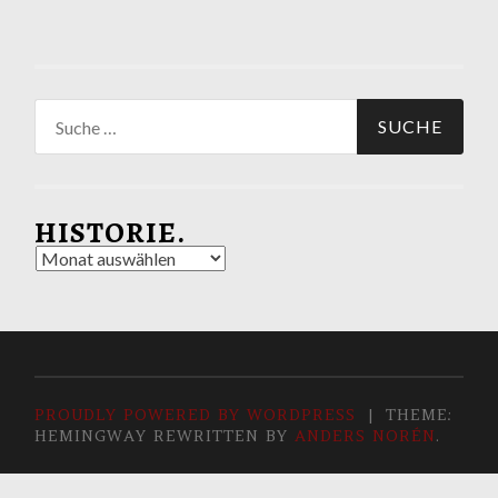
Suche
nach:
HISTORIE.
Historie.
PROUDLY POWERED BY WORDPRESS
|
THEME:
HEMINGWAY REWRITTEN BY
ANDERS NORÉN
.