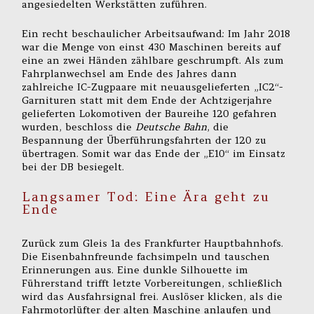
angesiedelten Werkstätten zuführen.
Ein recht beschaulicher Arbeitsaufwand: Im Jahr 2018
war die Menge von einst 430 Maschinen bereits auf
eine an zwei Händen zählbare geschrumpft. Als zum
Fahrplanwechsel am Ende des Jahres dann
zahlreiche IC-Zugpaare mit neuausgelieferten „IC2“-
Garnituren statt mit dem Ende der Achtzigerjahre
gelieferten Lokomotiven der Baureihe 120 gefahren
wurden, beschloss die
Deutsche Bahn
, die
Bespannung der Überführungsfahrten der 120 zu
übertragen. Somit war das Ende der „E10“ im Einsatz
bei der DB besiegelt.
Langsamer Tod: Eine Ära geht zu
Ende
Zurück zum Gleis 1a des Frankfurter Hauptbahnhofs.
Die Eisenbahnfreunde fachsimpeln und tauschen
Erinnerungen aus. Eine dunkle Silhouette im
Führerstand trifft letzte Vorbereitungen, schließlich
wird das Ausfahrsignal frei. Auslöser klicken, als die
Fahrmotorlüfter der alten Maschine anlaufen und