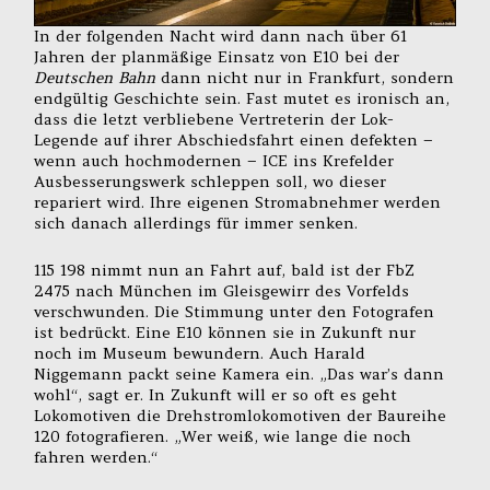
In der folgenden Nacht wird dann nach über 61
Jahren der planmäßige Einsatz von E10 bei der
Deutschen Bahn
dann nicht nur in Frankfurt, sondern
endgültig Geschichte sein. Fast mutet es ironisch an,
dass die letzt verbliebene Vertreterin der Lok-
Legende auf ihrer Abschiedsfahrt einen defekten –
wenn auch hochmodernen – ICE ins Krefelder
Ausbesserungswerk schleppen soll, wo dieser
repariert wird. Ihre eigenen Stromabnehmer werden
sich danach allerdings für immer senken.
115 198 nimmt nun an Fahrt auf, bald ist der FbZ
2475 nach München im Gleisgewirr des Vorfelds
verschwunden. Die Stimmung unter den Fotografen
ist bedrückt. Eine E10 können sie in Zukunft nur
noch im Museum bewundern. Auch Harald
Niggemann packt seine Kamera ein. „Das war’s dann
wohl“, sagt er. In Zukunft will er so oft es geht
Lokomotiven die Drehstromlokomotiven der Baureihe
120 fotografieren. „Wer weiß, wie lange die noch
fahren werden.“