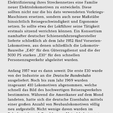
Elektrifizierung ihres Streckennetzes eine Familie
neuer Elektrolokomotiven zu entwickeln. Diese
sollten nicht nur die bis dato verwendeten Vorkriegs-
Maschinen ersetzen, sondern auch neue Maßstäbe
hinsichtlich Reisegeschwindigkeit und Ergonomie
setzen. So sollte etwa der Lokführer seine Tätigkeit
erstmals sitzend verrichten können. Ein Konsortium
namhafter deutscher Schienenfahrzeughersteller
lieferte schließlich ab dem Jahr 1952 fünf Vorserien-
Lokomotiven, aus denen schließlich die Lokomotiv-
Baureihe „E40“ für den Güterzugdienst und die der
5030 PS starken „E10“ für den schnellen
Personenzugverkehr abgeleitet wurden.
Anfang 1957 war es dann soweit: Die erste E10 wurde
von der Industrie an die
Deutsche Bundesbahn
ausgeliefert. Noch bis zum Jahr 1969 wurden
insgesamt 410 Lokomotiven abgenommen, welche
schnell das Bild des hochwertigen Reisezugverkehrs
bestimmten. Während die Amerikaner auf dem Mond
landeten, hatte sich die deutsche Eisenbahn mittels
einer großen Anzahl von Neubaulokomotiven völlig
neu aufgestellt. Nicht wenige davon wurden im