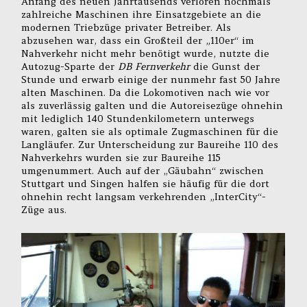
Anfang des neuen Jahrtausends verloren nochmals
zahlreiche Maschinen ihre Einsatzgebiete an die
modernen Triebzüge privater Betreiber. Als
abzusehen war, dass ein Großteil der „110er“ im
Nahverkehr nicht mehr benötigt wurde, nutzte die
Autozug-Sparte der
DB Fernverkehr
die Gunst der
Stunde und erwarb einige der nunmehr fast 50 Jahre
alten Maschinen. Da die Lokomotiven nach wie vor
als zuverlässig galten und die Autoreisezüge ohnehin
mit lediglich 140 Stundenkilometern unterwegs
waren, galten sie als optimale Zugmaschinen für die
Langläufer. Zur Unterscheidung zur Baureihe 110 des
Nahverkehrs wurden sie zur Baureihe 115
umgenummert. Auch auf der „Gäubahn“ zwischen
Stuttgart und Singen halfen sie häufig für die dort
ohnehin recht langsam verkehrenden „InterCity“-
Züge aus.