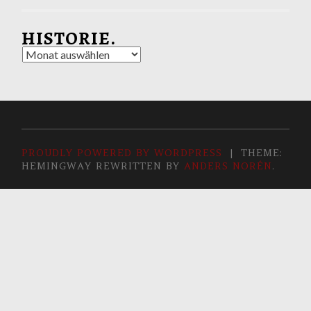
HISTORIE.
Historie.
PROUDLY POWERED BY WORDPRESS
|
THEME:
HEMINGWAY REWRITTEN BY
ANDERS NORÉN
.