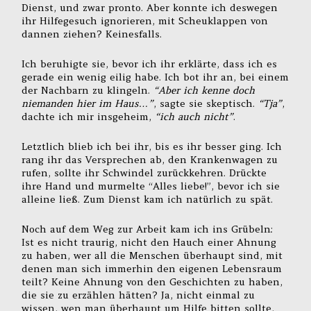
Dienst, und zwar pronto. Aber konnte ich deswegen
ihr Hilfegesuch ignorieren, mit Scheuklappen von
dannen ziehen? Keinesfalls.
Ich beruhigte sie, bevor ich ihr erklärte, dass ich es
gerade ein wenig eilig habe. Ich bot ihr an, bei einem
der Nachbarn zu klingeln.
“Aber ich kenne doch
niemanden hier im Haus…”
, sagte sie skeptisch.
“Tja”
,
dachte ich mir insgeheim,
“ich auch nicht”
.
Letztlich blieb ich bei ihr, bis es ihr besser ging. Ich
rang ihr das Versprechen ab, den Krankenwagen zu
rufen, sollte ihr Schwindel zurückkehren. Drückte
ihre Hand und murmelte “Alles liebe!”, bevor ich sie
alleine ließ. Zum Dienst kam ich natürlich zu spät.
Noch auf dem Weg zur Arbeit kam ich ins Grübeln:
Ist es nicht traurig, nicht den Hauch einer Ahnung
zu haben, wer all die Menschen überhaupt sind, mit
denen man sich immerhin den eigenen Lebensraum
teilt? Keine Ahnung von den Geschichten zu haben,
die sie zu erzählen hätten? Ja, nicht einmal zu
wissen, wen man überhaupt um Hilfe bitten sollte,