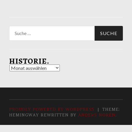
Suche
nach:
HISTORIE.
Historie.
PROUDLY POWERED BY WORDPRESS
|
THEME:
HEMINGWAY REWRITTEN BY
ANDERS NORÉN
.