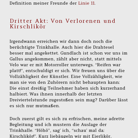
Definition meiner Freunde der
Linie 11
.
Dritter Akt: Von Verlorenen und
Kirschlikör
Irgendwann erreichen wir dann doch noch die
berüchtigte Trinkhalle. Auch hier die Drahtesel
besser mal angekettet. Gundlach ist schon vor uns im
Gallus angekommen, zählt aber nicht, statt mittels
Velo war er mit Motorroller unterwegs. “Reifen war
platt!”, entschuldigt er sich. Wir freuen uns über die
Vollzähligkeit der Künstler. Eine Vollzähligkeit, wie
man sie von den Zuhörern nicht behaupten kann:
Die einst dreißig Teilnehmer haben sich kurzerhand
halbiert. Was ihnen innerhalb der letzten
Dreiviertelstunde zugestoßen sein mag? Darüber lässt
es sich nur mutmaßen.
Doch zuerst gilt es sich zu erfrischen, meine adrette
Begleitung und ich mustern die Auslage der
Trinkhalle. “Höhö”, sag’ ich, “schau’ mal da:
Kirschlikör!”. Kurz liebäugeln wir mit Eierlikör,