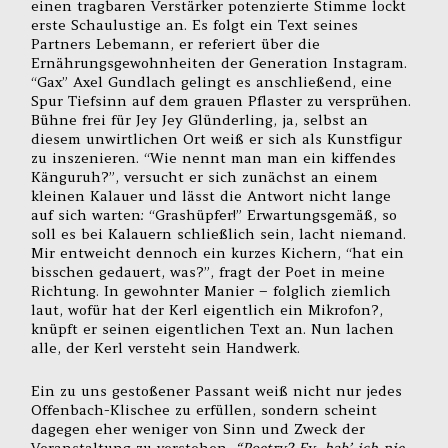
einen tragbaren Verstärker potenzierte Stimme lockt
erste Schaulustige an. Es folgt ein Text seines
Partners Lebemann, er referiert über die
Ernährungsgewohnheiten der Generation Instagram.
“Gax” Axel Gundlach gelingt es anschließend, eine
Spur Tiefsinn auf dem grauen Pflaster zu versprühen.
Bühne frei für Jey Jey Glünderling, ja, selbst an
diesem unwirtlichen Ort weiß er sich als Kunstfigur
zu inszenieren. “Wie nennt man man ein kiffendes
Känguruh?”, versucht er sich zunächst an einem
kleinen Kalauer und lässt die Antwort nicht lange
auf sich warten: “Grashüpfer!” Erwartungsgemäß, so
soll es bei Kalauern schließlich sein, lacht niemand.
Mir entweicht dennoch ein kurzes Kichern, “hat ein
bisschen gedauert, was?”, fragt der Poet in meine
Richtung. In gewohnter Manier – folglich ziemlich
laut, wofür hat der Kerl eigentlich ein Mikrofon?,
knüpft er seinen eigentlichen Text an. Nun lachen
alle, der Kerl versteht sein Handwerk.
Ein zu uns gestoßener Passant weiß nicht nur jedes
Offenbach-Klischee zu erfüllen, sondern scheint
dagegen eher weniger von Sinn und Zweck der
Veranstaltung zu verstehen.
“Poetry? Ey, hab’ ich nie