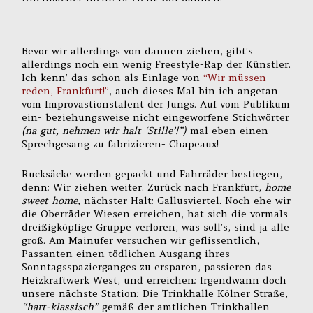
Bevor wir allerdings von dannen ziehen, gibt’s
allerdings noch ein wenig Freestyle-Rap der Künstler.
Ich kenn’ das schon als Einlage von
“Wir müssen
reden, Frankfurt!”
, auch dieses Mal bin ich angetan
vom Improvastionstalent der Jungs. Auf vom Publikum
ein- beziehungsweise nicht eingeworfene Stichwörter
(na gut, nehmen wir halt ‘Stille’!”)
mal eben einen
Sprechgesang zu fabrizieren- Chapeaux!
Rucksäcke werden gepackt und Fahrräder bestiegen,
denn: Wir ziehen weiter. Zurück nach Frankfurt,
home
sweet home,
nächster Halt: Gallusviertel. Noch ehe wir
die Oberräder Wiesen erreichen, hat sich die vormals
dreißigköpfige Gruppe verloren, was soll’s, sind ja alle
groß. Am Mainufer versuchen wir geflissentlich,
Passanten einen tödlichen Ausgang ihres
Sonntagsspazierganges zu ersparen, passieren das
Heizkraftwerk West, und erreichen: Irgendwann doch
unsere nächste Station: Die Trinkhalle Kölner Straße,
“hart-klassisch”
gemäß der amtlichen Trinkhallen-