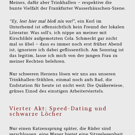
Meines, dafür aber Trinkhallen – respektive die
bunte Vielfalt der Frankfurter Wasserhäuschen-Szene.
“Ey, lest hier mal bloß nix vor!”,
ein Kerl im
Unterhemd ist offensichtlich kein Freund der lokalen
Literatur. Was soll’s, ich nippe an meiner mit
Kirschlikör aufgemotzten Cola. Schmeckt gar nicht
mal so übel – dass es immer noch erst früher Abend
ist, ignoriere ich dabei geflissentlich. Am Sonntag ist
das legitim, lasse ich mich von der jungen Frau zu
meiner Rechten belehren.
Nur schweren Herzens lösen wir uns aus unseren
Trinkhallen-Stühlen, einmal noch aufs Rad, die
Endstation für heute ist nicht weit: Die Quäkerwiese,
grünes Einod des einstigen Arbeiterviertels.
Vierter Akt: Speed-Dating und
schwarze Löcher
Nur einen Katzensprung später, die Räder sind
verschlossen, eine Mauer bietet eine Sitzgelegenheit,