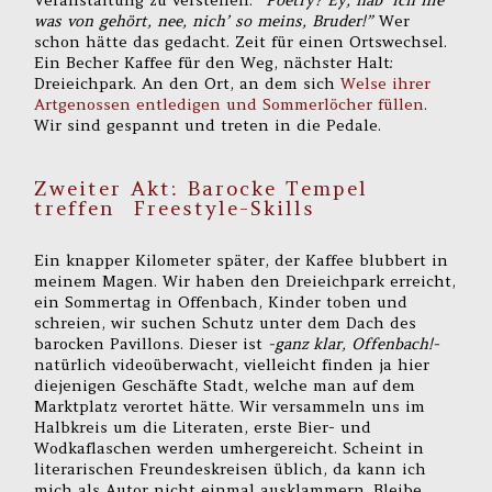
was von gehört, nee, nich’ so meins, Bruder!”
Wer
schon hätte das gedacht. Zeit für einen Ortswechsel.
Ein Becher Kaffee für den Weg, nächster Halt:
Dreieichpark. An den Ort, an dem sich
Welse ihrer
Artgenossen entledigen und Sommerlöcher füllen
.
Wir sind gespannt und treten in die Pedale.
Zweiter Akt: Barocke Tempel
treffen Freestyle-Skills
Ein knapper Kilometer später, der Kaffee blubbert in
meinem Magen. Wir haben den Dreieichpark erreicht,
ein Sommertag in Offenbach, Kinder toben und
schreien, wir suchen Schutz unter dem Dach des
barocken Pavillons. Dieser ist
-ganz klar, Offenbach!-
natürlich videoüberwacht, vielleicht finden ja hier
diejenigen Geschäfte Stadt, welche man auf dem
Marktplatz verortet hätte. Wir versammeln uns im
Halbkreis um die Literaten, erste Bier- und
Wodkaflaschen werden umhergereicht. Scheint in
literarischen Freundeskreisen üblich, da kann ich
mich als Autor nicht einmal ausklammern. Bleibe