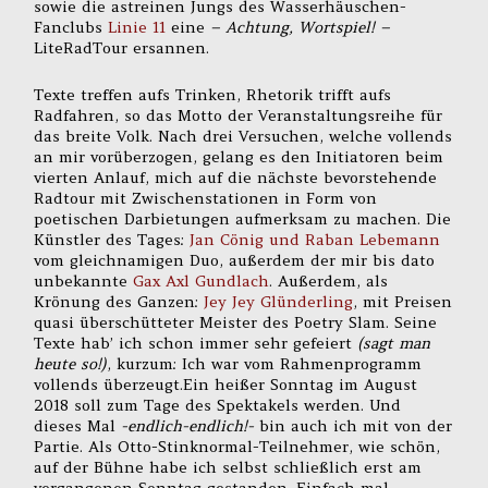
sowie die astreinen Jungs des Wasserhäuschen-
Fanclubs
Linie 11
eine
– Achtung, Wortspiel! –
LiteRadTour ersannen.
Texte treffen aufs Trinken, Rhetorik trifft aufs
Radfahren, so das Motto der Veranstaltungsreihe für
das breite Volk. Nach drei Versuchen, welche vollends
an mir vorüberzogen, gelang es den Initiatoren beim
vierten Anlauf, mich auf die nächste bevorstehende
Radtour mit Zwischenstationen in Form von
poetischen Darbietungen aufmerksam zu machen. Die
Künstler des Tages:
Jan Cönig und Raban Lebemann
vom gleichnamigen Duo, außerdem der mir bis dato
unbekannte
Gax Axl Gundlach
. Außerdem, als
Krönung des Ganzen:
Jey Jey Glünderling
, mit Preisen
quasi überschütteter Meister des Poetry Slam. Seine
Texte hab’ ich schon immer sehr gefeiert
(sagt man
heute so!)
, kurzum: Ich war vom Rahmenprogramm
vollends überzeugt.Ein heißer Sonntag im August
2018 soll zum Tage des Spektakels werden. Und
dieses Mal
-endlich-endlich!-
bin auch ich mit von der
Partie. Als Otto-Stinknormal-Teilnehmer, wie schön,
auf der Bühne habe ich selbst schließlich erst am
vergangenen Sonntag gestanden. Einfach mal