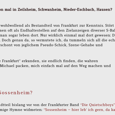
hon mal in Zeilsheim, Schwanheim, Nieder-Eschbach, Hausen?
wohlwollend als Bestandteil von Frankfurt zur Kenntnis. Stört
amen oft als Endhaltestellen auf den Zielanzeigen diverser S-B
man sogar leben dort. Nur wirklich einmal mal dort gewesen: D
 Doch genau da, so vermutete ich, da tummeln sich all die ec
verschont von jeglichem Pseudo-Schick, Szene-Gehabe und
e Frankfurt” erkunden, sie endlich finden, die wahren
d Michael packen, mich einfach mal auf den Weg machen und
 Sossenheim?
dtteil bislang vor von der Frankfurter Band
“Die Quietschboys”
namige Hymne widmeten:
“Sossenheim – hier leb’ ich gern, da k