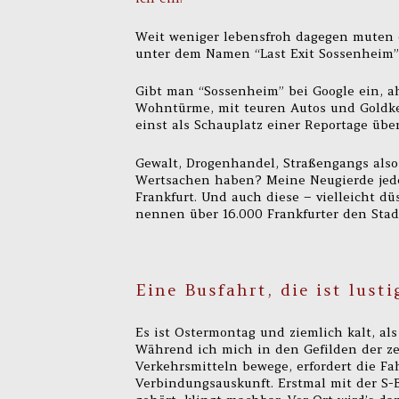
Weit weniger lebensfroh dagegen muten d
unter dem Namen “Last Exit Sossenheim” 
Gibt man “Sossenheim” bei Google ein, ah
Wohntürme, mit teuren Autos und Goldke
einst als Schauplatz einer Reportage über
Gewalt, Drogenhandel, Straßengangs als
Wertsachen haben? Meine Neugierde jeden
Frankfurt. Und auch diese – vielleicht d
nennen über 16.000 Frankfurter den Stadt
Eine Busfahrt, die ist lust
Es ist Ostermontag und ziemlich kalt, al
Während ich mich in den Gefilden der zen
Verkehrsmitteln bewege, erfordert die F
Verbindungsauskunft. Erstmal mit der S-