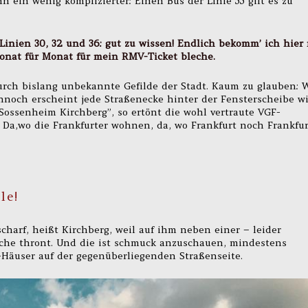
nn ein wenig komplizierter: Einen Bus der Linie 55 gilt es zu
 Linien 30, 32 und 36: gut zu wissen! Endlich bekomm’ ich hier
Monat für Monat für mein RMV-Ticket bleche.
rch bislang unbekannte Gefilde der Stadt. Kaum zu glauben: 
nnoch erscheint jede Straßenecke hinter der Fensterscheibe w
 Sossenheim Kirchberg”, so ertönt die wohl vertraute VGF-
Da,wo die Frankfurter wohnen, da, wo Frankfurt noch Frankfur
le!
charf, heißt Kirchberg, weil auf ihm neben einer – leider
rche thront. Und die ist schmuck anzuschauen, mindestens
Häuser auf der gegenüberliegenden Straßenseite.