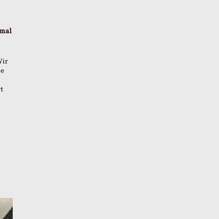
 mal
Wir
ie
t