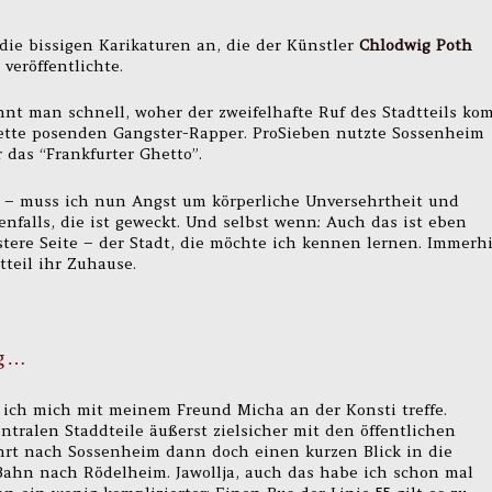
ie bissigen Karikaturen an, die der Künstler
Chlodwig Poth
veröffentlichte.
nt man schnell, woher der zweifelhafte Ruf des Stadtteils ko
tte posenden Gangster-Rapper. ProSieben nutzte Sossenheim
 das “Frankfurter Ghetto”.
o – muss ich nun Angst um körperliche Unversehrtheit und
falls, die ist geweckt. Und selbst wenn: Auch das ist eben
üstere Seite – der Stadt, die möchte ich kennen lernen. Immerh
teil ihr Zuhause.
ig…
s ich mich mit meinem Freund Micha an der Konsti treffe.
tralen Staddteile äußerst zielsicher mit den öffentlichen
ahrt nach Sossenheim dann doch einen kurzen Blick in die
Bahn nach Rödelheim. Jawollja, auch das habe ich schon mal