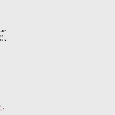
ahn-
as
hten
,
auf