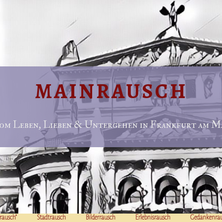
MAINRAUSCH
om Leben, Lieben & Untergehen in Frankfurt am Ma
rausch“
Stadtrausch
Bilderrausch
Erlebnisrausch
Gedankenra