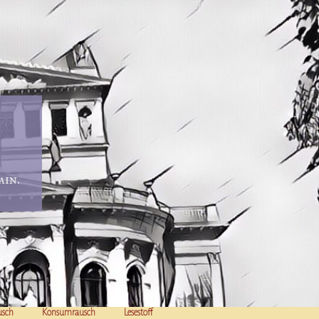
in.
usch
Konsumrausch
Lesestoff