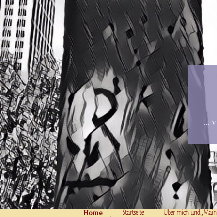
… v
Home
Skip to content
Startseite
Über mich und „Main