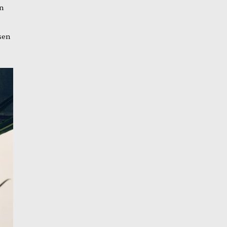
en
sen