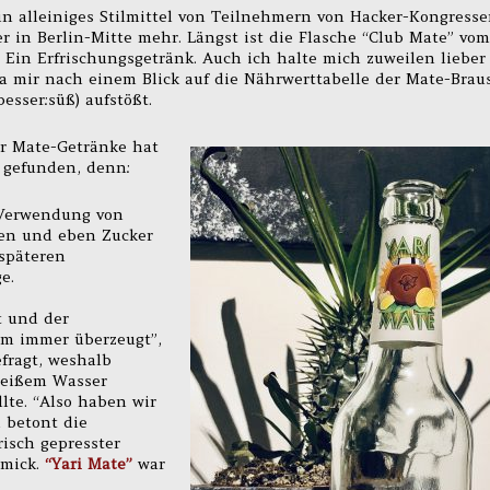
n alleiniges Stilmittel von Teilnehmern von Hacker-Kongress
r in Berlin-Mitte mehr. Längst ist die Flasche “Club Mate” vom
Ein Erfrischungsgetränk. Auch ich halte mich zuweilen lieber
da mir nach einem Blick auf die Nährwerttabelle der Mate-Brau
esser:süß) aufstößt.
er Mate-Getränke hat
 gefunden, denn:
r Verwendung von
fen und eben Zucker
späteren
e.
t und der
em immer überzeugt”,
efragt, weshalb
heißem Wasser
lte. “Also haben wir
d betont die
isch gepresster
mmick.
“Yari Mate”
war