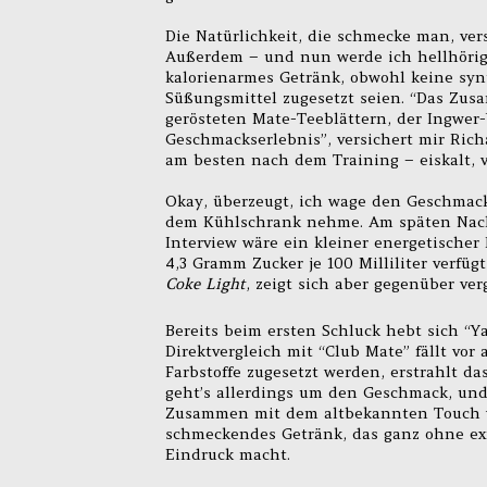
Die Natürlichkeit, die schmecke man, vers
Außerdem – und nun werde ich hellhörig
kalorienarmes Getränk, obwohl keine sy
Süßungsmittel zugesetzt seien. “Das Zus
gerösteten Mate-Teeblättern, der Ingwer
Geschmackserlebnis”, versichert mir Rich
am besten nach dem Training – eiskalt, v
Okay, überzeugt, ich wage den Geschmacks
dem Kühlschrank nehme. Am späten Nachm
Interview wäre ein kleiner energetischer 
4,3 Gramm Zucker je 100 Milliliter verfü
Coke Light
, zeigt sich aber gegenüber ve
Bereits beim ersten Schluck hebt sich “
Direktvergleich mit “Club Mate” fällt vor 
Farbstoffe zugesetzt werden, erstrahlt da
geht’s allerdings um den Geschmack, und 
Zusammen mit dem altbekannten Touch von
schmeckendes Getränk, das ganz ohne 
Eindruck macht.