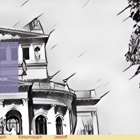
in.
usch
Konsumrausch
Lesestoff