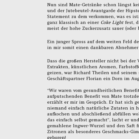
Nun sind Mate-Getränke schon längst kei
und der Jutebeutel-Avantgarde der Hipste
Statement zu dem verkommen, was es ist: 
ganz klassisch an einer
Coke Light
fest, 
meist der hohe Zuckerzusatz sauer (oder b
Ein junger Spross auf dem weiten Feld d
in mir somit einen dankbaren Abnehmer
Dass die großen Hersteller nicht bei de
Extrakten, künstlichen Aromen, Farbstof
geizen, war Richard Theilen und seinem 
Geschäftspartner Florian ein Dorn im Aug
“Wir waren vom gesundheitlichen Benefi
aufputschenden Benefit von Mate trotzd
erzählt er mir im Gespräch. Er hat sich g
niemand einfach natürliche Zutaten in 
aufkochen und abschließend abfüllen wol
das einfach selbst gemacht”, lacht er un
gemahlene Ingwer-Wurzel und den Saft fr
Zitronen als besonderes Geschmacks-Gi
geboren!