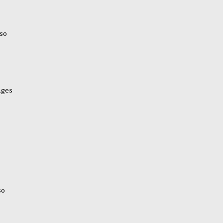
so
ages
so