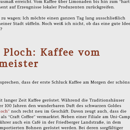
Ausmaß erreicht. Vom Kaffee über Limonaden bis hin zum “har
nt auf Erzeugnisse lokaler Produzenten zurückgreifen.
 zu wagen: Ich möchte einen ganzen Tag lang ausschließlich
einer Stadt süffeln. Noch weiß ich nicht, ob das eine gute Ide
s?
Ploch: Kaffee vom
meister
prechen, dass der erste Schluck Kaffee am Morgen der schöns
it langer Zeit Kaffee geröstet. Während die Traditionshäuser
ber 100 Jahren den wunderbaren Duft des schwarzen Goldes
loch”
noch recht neu im Geschäft. Davon zeugt auch, dass die
 als “Craft Coffee” vermarktet. Neben einer Filiale am Uni-Cam
ührer auch ein Café in der Friedberger Landstraße, in dem
importierten Bohnen geröstet werden. Bei deren sorgfältiger