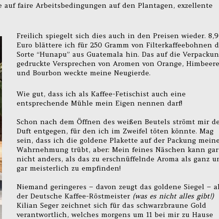
 auf faire Arbeitsbedingungen auf den Plantagen, exzellente
Freilich spiegelt sich dies auch in den Preisen wieder. 8,
Euro blättere ich für 250 Gramm von Filterkaffeebohnen d
Sorte “Hunapu” aus Guatemala hin. Das auf die Verpacku
gedruckte Versprechen von Aromen von Orange, Himbeer
und Bourbon weckte meine Neugierde.
Wie gut, dass ich als Kaffee-Fetischist auch eine
entsprechende Mühle mein Eigen nennen darf!
Schon nach dem Öffnen des weißen Beutels strömt mir d
Duft entgegen, für den ich im Zweifel töten könnte. Mag
sein, dass ich die goldene Plakette auf der Packung mein
Wahrnehmung trübt, aber: Mein feines Näschen kann gar
nicht anders, als das zu erschnüffelnde Aroma als ganz u
gar meisterlich zu empfinden!
Niemand geringeres – davon zeugt das goldene Siegel – a
der Deutsche Kaffee-Röstmeister
(was es nicht alles gibt!)
Kilian Seger zeichnet sich für das schwarzbraune Gold
verantwortlich, welches morgens um 11 bei mir zu Hause