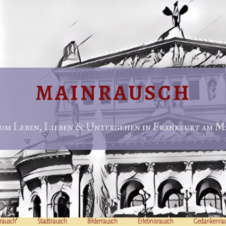
MAINRAUSCH
om Leben, Lieben & Untergehen in Frankfurt am Ma
rausch“
Stadtrausch
Bilderrausch
Erlebnisrausch
Gedankenra