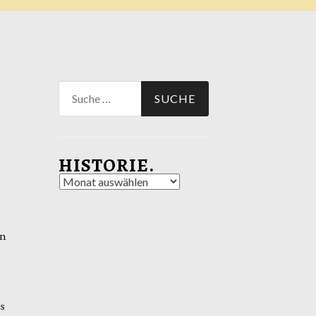
Suche
nach:
HISTORIE.
Historie.
on
s