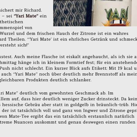
ichert mir Richard.
 – sei
“Yari Mate”
ein
nthetischen
ammenspiel von
-Wurzel und dem frischen Hauch der Zitrone ist ein wahres
ard Theilen. “‘Yari Mate’ ist ein ehrliches Getränk und schmec
ersteht sich!”
test. Auch meine Flasche ist eiskalt angehaucht, als ich sie 
ittag hänge ich in kleinem Formtief fest; für ein anstehend
Push nicht schlecht. Ein kurzer Blick aufs Etikett: Mit 19 kcal 
gt auch “Yari Mate” noch über deutlich mehr Brennstoff als mei
rgleichbaren Produkten deutlich schlanker.
Yari Mate” deutlich vom gewohnten Geschmack ab. Im
allem auf, dass hier deutlich weniger Zucker drinsteckt. Da kei
s hessische Gebräu aber statt in goldgelb in bräunlich-trüb. Hi
der ist tatsächlich voll und ganz von Ingwer und Zitrone gepr
 Mate-Tee ergibt das ein tatsächlich erstaunlich natürlich
extreme Nuancen auskommt und genau deswegen einen runden