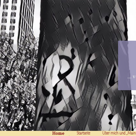
… v
Home
Skip to content
Startseite
Über mich und „Main