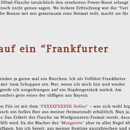
330ml-Flasche tatsächlich den ersehnten Power-Boost erlangt
noch nicht genau sagen. ‘Ne leckere Erfrischung war die “Yari
 die Brause mit mir gemeinsam eine Heimat teilt, macht sie für
auf ein “Frankfurter
nker ja gerne mal ein Bierchen. Ich als Vollblut-Frankfurter
 mit ‘nem Schoppen ein. Nur, wenn ich mich hin und wieder
 greife ich notgedrungen auf ein Hopfengetränk zurück. Am
sonders gern eines der süffigen aus Bayern.
n Pils ist mit dem
“FXXXXFXXXXR Helles”
– was sich wohl hi
 auch ein helles Bier aus meiner Heimatstadt erhältlich. Nun ja
s: Das Etikett der Flasche im Wurfgranaten-Format verrät, dass
füllt wird. Da die Macher des
“Margarete”
aber in aller Regel ü
fügen, bin ich bereit, aus meiner Routine auszubrechen und 