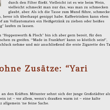
durch den Filter fließt. Vielleicht ist es wie beim Wein,
vielleicht schmeckt man nur das, was man zu schmecken
glaubt, aber: Als ich die Tasse zum Mund führe, schmecke
 bevor ich überhaupt genippt habe. Kaffeetrinken kann eben 
hof am Vollautomaten ein Heißgetränk zu ziehen oder heißes
” laufen zu lassen.
on “Hoppenworth & Ploch” bin ich aber gern bereit, für den
hen zu greifen. “‘Made in Frankfurt’ kann so köstlich sein!”,
chluck nehme und mir anschließend die erste Zigarette des T
ohne Zusätze: “Yari
h an den Kräften. Mitunter sehnt sich der junge Großstädter al
in ist – vor allem, wenn’s draußen warm ist – eine kalte
 allgemein ‘ne feine Sache.