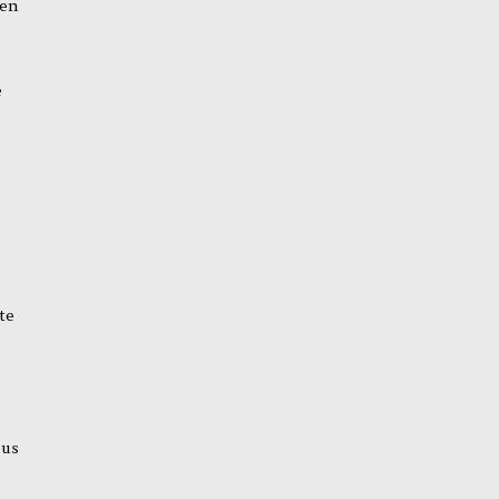
ten
e
te
pus