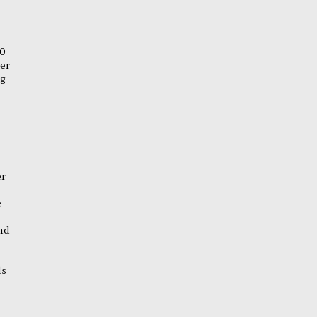
90
er
ng
e
er
e
nd
ls