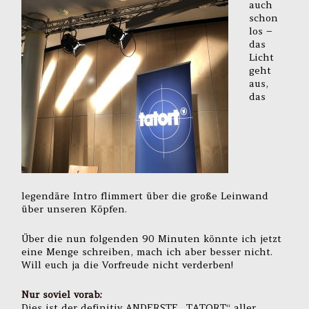
auch
schon
los –
das
Licht
geht
aus,
das
legendäre Intro flimmert über die große Leinwand
über unseren Köpfen.
Über die nun folgenden 90 Minuten könnte ich jetzt
eine Menge schreiben, mach ich aber besser nicht.
Will euch ja die Vorfreude nicht verderben!
Nur soviel vorab:
Dies ist der definitiv ANDERSTE „TATORT“ aller