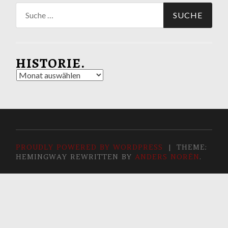
Suche
nach:
HISTORIE.
Historie.
PROUDLY POWERED BY WORDPRESS
|
THEME:
HEMINGWAY REWRITTEN BY
ANDERS NORÉN
.