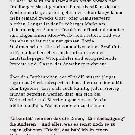
“Friedi”, so wird im allgemeinen Stadt-Sprech der
Friedberger Markt genannt. Einst als süßer, kleiner
Wochenmarkt gestartet, geht hier schon lange kaum
mehr jemand zwecks Obst- oder Gemüseerwerb
hierhin. Längst ist der Friedberger Markt am
gleichnamigen Platz im Frankfurter Nordend nämlich
zum allgemeinen After-Work-Treff mutiert. Und wie
das eben so ist mit einer ganzen Horde
Stadtmenschen, die sich zum allgemeines Besäufnis
trifft, da bleiben eben auch entsprechender
Lautstärkepegel, Wildpinkelei und entsprechende
Proteste und Klagen der Anwohner nicht aus.
Über das Fortbestehen des “Friedi” musste jüngst
sogar das Oberlandesgericht Kassel entscheiden: Mit
dem Ergebnis, dass sich auch künftig jeden Freitag
munter getroffen werden darf, um sich bei
Weinschorle und Bierchen gemeinsam feucht-
fröhlich auf das Wochenende einzustimmen.
“Urbanität” nennen das die Einen, “Lärmbelästigung”
die Anderen – und alles, was es sonst noch so zu
sagen gibt zum “Friedi”, das hab’ ich in einen