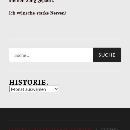
kleinen Song gepackt.
Ich wünsche starke Nerven!
Suche
nach:
HISTORIE.
Historie.
PROUDLY POWERED BY WORDPRESS
|
THEME: