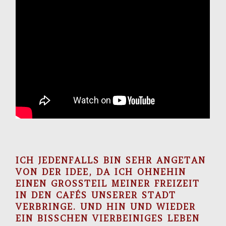
ICH JEDENFALLS BIN SEHR ANGETAN
VON DER IDEE, DA ICH OHNEHIN
EINEN GROSSTEIL MEINER FREIZEIT I
N DEN CAFÉS UNSERER STADT V
ERBRINGE. UND HIN UND WIEDER E
IN BISSCHEN VIERBEINIGES LEBEN U