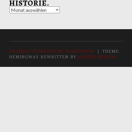
HISTORIE.
Historie.
PROUDLY POWERED BY WORDPRESS
|
THEME:
HEMINGWAY REWRITTEN BY
ANDERS NORÉN
.